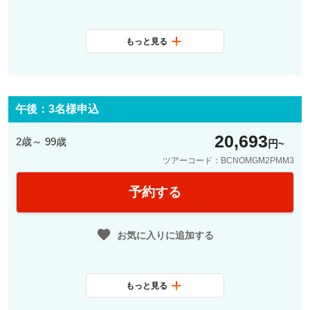
以下4つのモニュメントからお一つお
選びいただき、「ご案内希望場所」
欄にご記入ください。
もっと見る
最少催行人数
●グエル邸（パラウ・グエル）
2名
●カサ・ビセンス
料金に含まれ
日本語観光ガイド、パラウ・グエ
●サン・パウ病院
るサービス
ル/カサ・ビセンス/サン・パウ病
●ミロ美術館
午後：3名様申込
院/ミロ美術館の４つの入場観光箇
20,693
所のうちいずれか１か所入場
2歳～ 99歳
モデルニズム建築・芸術を散策した
円
後は、観光やショッピングをお楽し
ツアーコード：BCNOMGM2PMM3
みください♪
予約する
例えば…
◎大人気ボケリア市場内のフレッシ
ュジュースでひと休み
お気に入りに追加する
◎迷路のような旧市街をガイドと散
策
◎人気パティスリーで美味しいスイ
もっと見る
ーツを満喫
最少催行人数
3名