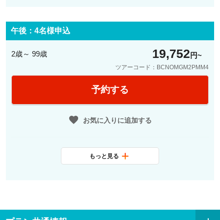
◎お土産探しでショッピング
料金に含まれ
日本語観光ガイド、パラウ・グエ
17:30
お客様ご宿泊ホテルまたは市内にて
るサービス
ル/カサ・ビセンス/サン・パウ病
午後：4名様申込
現地解散
院/ミロ美術館の４つの入場観光箇
19,752
所のうちいずれか１か所入場
2歳～ 99歳
円
ツアーコード：BCNOMGM2PMM4
最少催行人数
1名
予約する
料金に含まれ
日本語観光ガイド、パラウ・グエ
るサービス
ル/カサ・ビセンス/サン・パウ病
お気に入りに追加する
院/ミロ美術館の４つの入場観光箇
所のうちいずれか１か所入場
もっと見る
最少催行人数
4名
料金に含まれ
日本語観光ガイド、パラウ・グエ
るサービス
ル/カサ・ビセンス/サン・パウ病
院/ミロ美術館の４つの入場観光箇