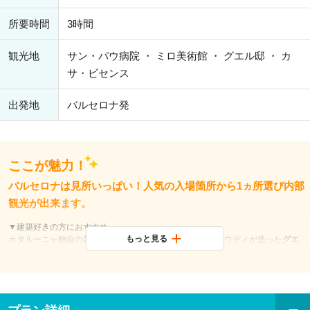
所要時間
3時間
観光地
サン・パウ病院 ・ ミロ美術館 ・ グエル邸 ・ カ
サ・ビセンス
出発地
バルセロナ発
ここが魅力！
バルセロナは見所いっぱい！人気の入場箇所から1ヵ所選び内部
観光が出来ます。
▼建築好きの方におすすめ
もっと見る
カタルーニャ独自の芸術様式《モデルニスモ建築》からガウディが造った
グエ
ル邸
または
カサ・ビセンス
そして同時代に活躍した巨匠ムンタネーによるスペ
イン最古の病院
サン・パウ病院
▼現代美術好きの方におすすめ
スペインを代表する芸術家の作品を鑑賞
ジョアン・ミロ美術館