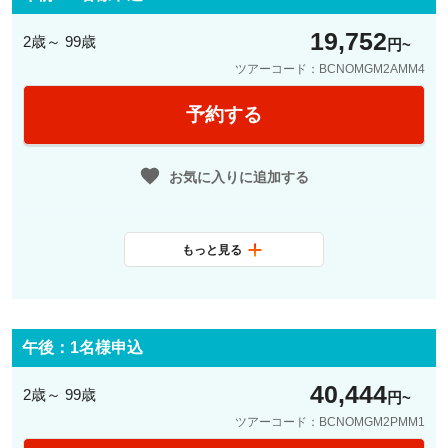
院/ミロ美術館の４つの入場観光箇
19,752
所のうちいずれか１か所入場
2歳～ 99歳
円
ツアーコード：BCNOMGM2AMM4
予約する
お気に入りに追加する
もっと見る
最少催行人数
4名
料金に含まれ
日本語観光ガイド、パラウ・グエ
るサービス
ル/カサ・ビセンス/サン・パウ病
午後：1名様申込
院/ミロ美術館の４つの入場観光箇
40,444
所のうちいずれか１か所入場
2歳～ 99歳
円
ツアーコード：BCNOMGM2PMM1