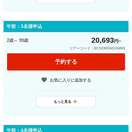
最少催行人数
2名
料金に含まれ
日本語観光ガイド、パラウ・グエ
るサービス
ル/カサ・ビセンス/サン・パウ病
午前：3名様申込
院/ミロ美術館の４つの入場観光箇
20,693
所のうちいずれか１か所入場
2歳～ 99歳
円
ツアーコード：BCNOMGM2AMM3
予約する
お気に入りに追加する
もっと見る
最少催行人数
3名
料金に含まれ
日本語観光ガイド、パラウ・グエ
るサービス
ル/カサ・ビセンス/サン・パウ病
午前：4名様申込