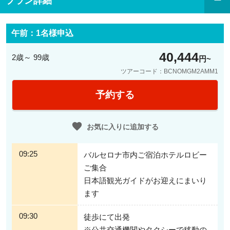
プラン詳細
午前：1名様申込
40,444
2歳～ 99歳
円
ツアーコード：BCNOMGM2AMM1
予約する
日本語で何でも相談OK！旅に役立つ情報をおつたえします
お気に入りに追加する
スペインの公共交通機関の乗り方なども日本語ガイドが伝授するので、到着初
日におすすめツアー！これで翌日からの市内の移動は完全マスターです♪スペ
09:25
バルセロナ市内ご宿泊ホテルロビー
イン語が飛び交う街中でも日本語で質問できるのは、とっても心強いポイン
ご集合
ト。スペイン在住ガイドがお供いたしますので、最新のローカル情報や現地面
白話しなど大満喫の3時間をお過ごしいただけます。
日本語観光ガイドがお迎えにまいり
ます
09:30
徒歩にて出発
※公共交通機関やタクシーで移動の