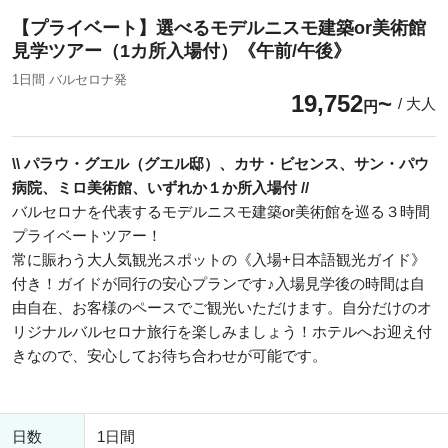
【プライベート】選べるモデルニスモ建築or美術館
見学ツアー（1カ所入場付）《午前/午後》
1日間 バルセロナ発
19,752
/ 大人
円
\\ パラウ・グエル（グエル邸）、カサ・ビセンス、サン・パウ
病院、ミロ美術館、いずれか１か所入場付 //
バルセロナを代表するモデルニスモ建築or美術館を巡る３時間
プライベートツアー！
常に賑わう大人気観光スポットの《入場+日本語観光ガイド》
付き！ガイドが同行の安心プランです♪入場見学後の時間は自
由自在、お客様のペースでご観光いただけます。自分だけのオ
リジナルバルセロナ旅行を楽しみましょう！ホテルへお迎え付
きなので、安心してお待ち合わせが可能です。
日数
1日間