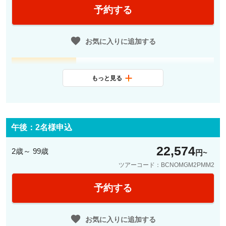
予約する
お気に入りに追加する
14:25
バルセロナ市内ご宿泊ホテルロビー
もっと見る
ご集合
日本語観光ガイドがお迎えにまいり
ます
午後：2名様申込
14:30
徒歩にて出発
※公共交通機関やタクシーで移動の
22,574
2歳～ 99歳
円
場合は
ツアーコード：BCNOMGM2PMM2
ガイド分含めお客様のご負担とな
ります
予約する
15:00頃
◆バルセロナを代表するモデルニズ
ム建築・芸術各所巡り
お気に入りに追加する