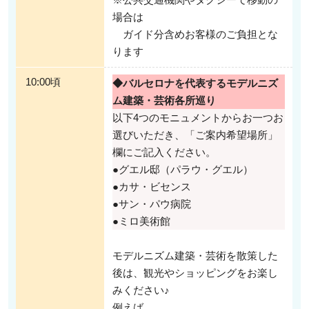
場合は
ガイド分含めお客様のご負担とな
ります
10:00頃
◆バルセロナを代表するモデルニズ
ム建築・芸術各所巡り
1/2
ホテルからの出発だから移動も安心！専用車付きプランなら移動
以下4つのモニュメントからお一つお
も楽々！
選びいただき、「ご案内希望場所」
欄にご記入ください。
お客様のご宿泊ホテル(バルセロナ市内)へ日本語観光ガイドがお迎えにあが
●グエル邸（パラウ・グエル）
ります。解散場所も市内街中またはご宿泊ホテルと選べます。プライベート
ツアーなので小さいお子様連れでも安心！他の方に気兼ねなくお客様のペー
●カサ・ビセンス
スでご観光いただけます。専用車付きプランなら、歩く時間も移動時間も短
●サン・パウ病院
縮し最大限にバルセロナを楽しんでいただけることでしょう♪
●ミロ美術館
モデルニズム建築・芸術を散策した
後は、観光やショッピングをお楽し
みください♪
例えば…