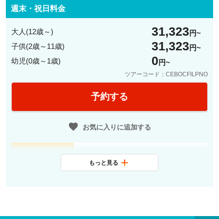
週末・祝日料金
31,323
大人(12歳～)
円
31,323
子供(2歳～11歳)
円
0
幼児(0歳～1歳)
円
ツアーコード：CEBOCFILPNO
予約する
お気に入りに追加する
07:00頃
送迎(お迎え)
もっと見る
*各ホテルによって、出発時間が異な
ります。ご予約後の確定となります
ので、回答時間をご確認下さい。
（セブ市内やマクタン島からゴルフ
場までは、車での移動に1時間から1