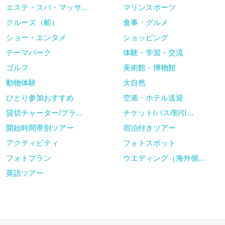
可能性がございます。）
エステ・スパ・マッサ...
マリンスポーツ
クルーズ（船）
食事・グルメ
ショー・エンタメ
ショッピング
最少催行人数
2名
テーマパーク
体験・学習・交流
ゴルフ
美術館・博物館
送迎
あり （日本語ガイド付き往復送
迎）
動物体験
大自然
ひとり参加おすすめ
空港・ホテル送迎
料金に含まれ
グリーンフィー(1ラウンド)、キャ
貸切チャーター/プラ...
チケット/パス/割引...
るサービス
ディフィー、カート代
開始時間帯別ツアー
宿泊付きツアー
（※別途、昼食代、各レンタル
アクティビティ
代、キャディーチップはお客様の
フォトスポット
現地払いとなります）
フォトプラン
ウエディング（海外個...
英語ツアー