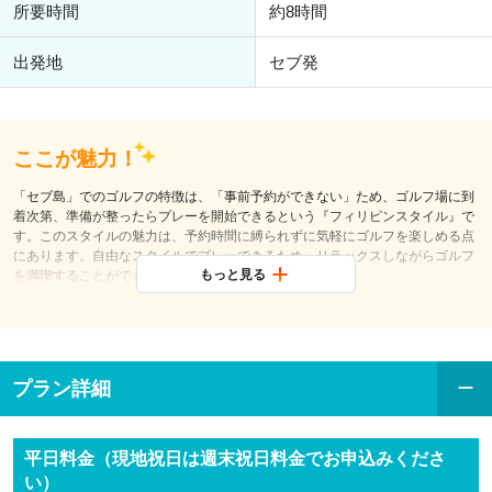
所要時間
約8時間
出発地
セブ発
ここが魅力！
「セブ島」でのゴルフの特徴は、「事前予約ができない」ため、ゴルフ場に到
着次第、準備が整ったらプレーを開始できるという『フィリピンスタイル』で
す。このスタイルの魅力は、予約時間に縛られずに気軽にゴルフを楽しめる点
にあります。自由なスタイルでプレーできるため、リラックスしながらゴルフ
もっと見る
を満喫することができます。
ただし、会員優先のシステムがあり、会員が来た場合、その方が最優先されま
す。そのため、旅行代理店が予約を入れた場合でも、希望の時間にスタートで
きないことがあります（特にマクタン・アイランド ゴルフクラブでは予約自体
を受け付けておりません）。
プラン詳細
さらに、混雑している日やピークシーズンには、スタートまでの待ち時間が長
くなる可能性があります。急なトーナメントやコンペが開催される場合には、
プレー自体が受け付けられないことも考えられます。
平日料金（現地祝日は週末祝日料金でお申込みくださ
これらのリスクを考慮し、JTBセブ支店ではすべてのセブ島ゴルフツアーにガ
い）