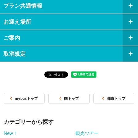
時間半ほどかかります。）
プラン共通情報
08:00
ゴルフ場到着
お迎え場所
ゴルフ場に到着後、日本語ガイドが
受付のアシストを行います。
ご案内
プレーをお楽しみください。
※ティーオフの開始希望時間がある
取消規定
場合には事前にお知らせください。
（7:00以降から14:00まで受付可能）
12:00
プレイ終了
クラブハウスにて昼食＆休憩（お客
様現地払い）
mybusトップ
国トップ
都市トップ
15:00頃
送迎(お送り)
*各ホテルによって、到着時間が異な
カテゴリーから探す
ります。
（当日のスケジュールは変更になる
New！
観光ツアー