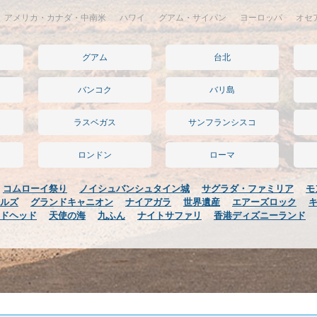
アメリカ・カナダ・中南米
ハワイ
グアム・サイパン
ヨーロッパ
オセ
グアム
台北
バンコク
バリ島
ラスベガス
サンフランシスコ
ロンドン
ローマ
コムローイ祭り
ノイシュバンシュタイン城
サグラダ・ファミリア
モ
ルズ
グランドキャニオン
ナイアガラ
世界遺産
エアーズロック
ドヘッド
天使の海
九ふん
ナイトサファリ
香港ディズニーランド