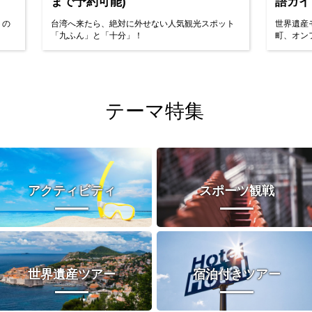
まで予約可能)
語ガイ
トの
台湾へ来たら、絶対に外せない人気観光スポット
世界遺産
「九ふん」と「十分」！
町、オン
テーマ特集
アクティビティ
スポーツ観戦
世界遺産ツアー
宿泊付きツアー