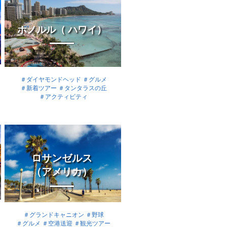
ホノルル（ ハワイ）
＃ダイヤモンドヘッド
＃グルメ
＃新着ツアー
＃タンタラスの丘
＃アクティビティ
ロサンゼルス
（アメリカ）
＃グランドキャニオン
＃野球
＃グルメ
＃空港送迎
＃観光ツアー