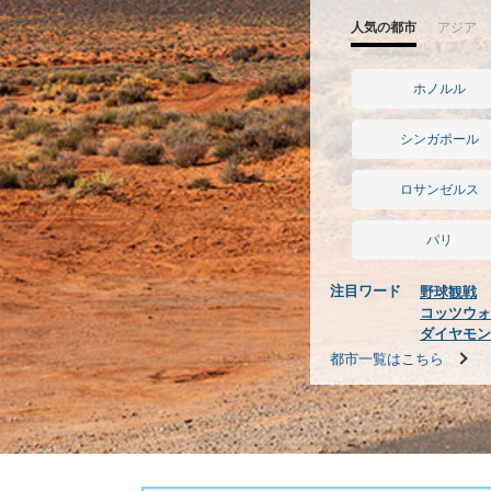
人気の都市
アジア
ホノルル
シンガポール
ロサンゼルス
パリ
注目ワード
野球観戦
コッツウォ
ダイヤモン
都市一覧はこちら