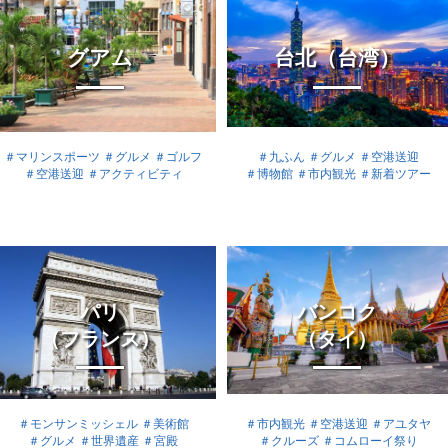
グアム
台北（台湾）
＃マリンスポーツ
＃グルメ
＃ゴルフ
＃九ふん
＃グルメ
＃空港送迎
＃空港送迎
＃アクティビティ
＃博物館
＃市内観光
＃新着ツアー
パリ
バンコク
（フランス）
（タイ）
＃モンサンミッシェル
＃美術館
＃市内観光
＃空港送迎
＃アユタヤ
＃グルメ
＃世界遺産
＃宮殿
＃クルーズ
＃コムローイ祭り