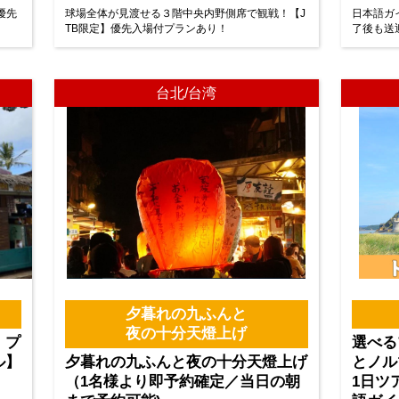
優先
球場全体が見渡せる３階中央内野側席で観戦！【J
日本語ガ
TB限定】優先入場付プランあり！
了後も送
台北/台湾
夕暮れの九ふんと
夜の十分天燈上げ
・プ
選べる
ル】
夕暮れの九ふんと夜の十分天燈上げ
とノル
（1名様より即予約確定／当日の朝
1日ツ