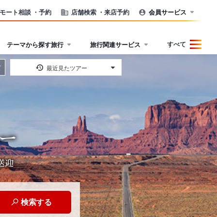
モート相談
・予約
店舗検索
・来店予約
会員サービス
すべて
テーマから探す旅行
旅行関連サービス
て
最近見たツアー
ー
送迎
検索する