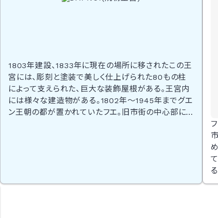
1803年建設、1833年に現在の場所に移されたこの王
宮には、彫刻と塗装で美しく仕上げられた80もの柱
によって支えられた、巨大な装飾屋根がある。王宮内
には様々な建造物がある。1802年～1945年までグエ
ン王朝の都が置かれていたフエ。旧市街の中心部に、
グエン朝時代の王宮が残されており、1993年にベトナ
ムで初めてユネスコの世界遺産に登録された。ベトナ
め
ム戦争の激戦地だったこともあり、多くの建造物が破
壊され今も当時の傷跡が生々しく残されてはいるが、
立派な城壁や午門といった城門、正殿などは当時の
美しさを彷彿させ