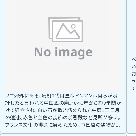
ベ
ゥ
フエ郊外にある、阮朝2代目皇帝ミンマン帝自らが設
計したと言われる中国風の廟。1840年から約3年間か
けて建立され、白い石が敷き詰められた中庭、三日月
の蓮池、赤色と金色の装飾の崇恩殿など見所が多い。
フランス文化の排除に努めたため、中国風の建物が印
象的。ミンマンは初代の4子。ミンマン帝廟の見どころ
が