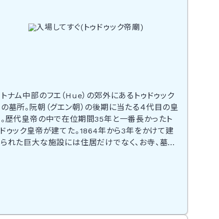
トナム中部のフエ（Hue）の郊外にあるトゥドゥック
帝の墓所。阮朝（グエン朝）の後期に当たる４代目の皇
帝。歴代皇帝の中で在位期間35年と一番長かったト
ドゥック皇帝が建てた。1864年から3年をかけて建
てられた巨大な施設には住居だけでなく、お寺、墓、
そして池まであり、皇帝は生前ここを別荘として愛用
していた。広々とした敷地に建てられた帝廟は中国ス
タイルだが、どこか日本の風景に似ており異国情緒溢
れる中にふっと懐かしさを感じさせる。この廟の近くに
は、かつてトゥドゥック帝が釣りを楽しんだという蓮池
残っている。木