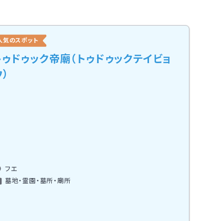
人気のスポット
トゥドゥック帝廟（トゥドゥックテイビョ
ウ）
フエ
墓地・霊園・墓所・廟所