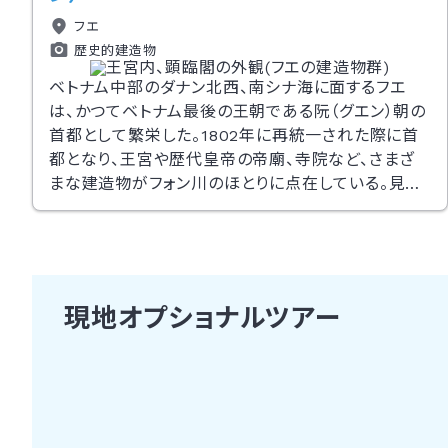
フエ
歴史的建造物
ベトナム中部のダナン北西、南シナ海に面するフエ
は、かつてベトナム最後の王朝である阮（グエン）朝の
首都として繁栄した。1802年に再統一された際に首
都となり、王宮や歴代皇帝の帝廟、寺院など、さまざ
まな建造物がフォン川のほとりに点在している。見ど
ころとしては、北京の紫禁城を4分の3サイズに縮小し
て建てられた阮朝王宮や、阮朝第4代皇帝のトゥドゥ
ック帝が眠るトゥドゥック帝廟、第12代皇帝のカイディ
ン帝廟内部は、色とりどりのモザイクがはめ込まれて
いて芸術的価値が高い。このほかホンチェン殿、ティ
現地オプショナルツアー
エンムー寺など多くの見