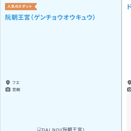
は、圧倒的な敷地規模を誇りその随所に中国（当時の
人気のスポット
清国）を宗主国とした要素が伺えるところだ。兵やゾ
阮朝王宮（ゲンチョウオウキュウ）
ウの像もあり、これは霊魂を守っていると言われてい
る。
フエ
宮殿