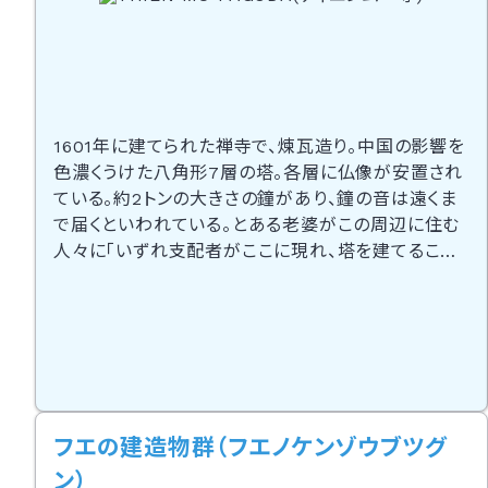
1601年に建てられた禅寺で、煉瓦造り。中国の影響を
色濃くうけた八角形7層の塔。各層に仏像が安置され
ている。約2トンの大きさの鐘があり、鐘の音は遠くま
で届くといわれている。とある老婆がこの周辺に住む
人々に「いずれ支配者がここに現れ、塔を建てること
だろう」と予言したという伝説がある。その老婆は天
女ではないかということから「天女の寺」という通称を
持つ。400年以上の古い歴史を持ち釈迦を祭った典
型的な仏教寺。１９６３年にサイゴン政府に仏教の弾
圧を抗議して焼身自殺した住職の車がこの寺の一角
に置いてある。この禅寺で
フエの建造物群（フエノケンゾウブツグ
ン）