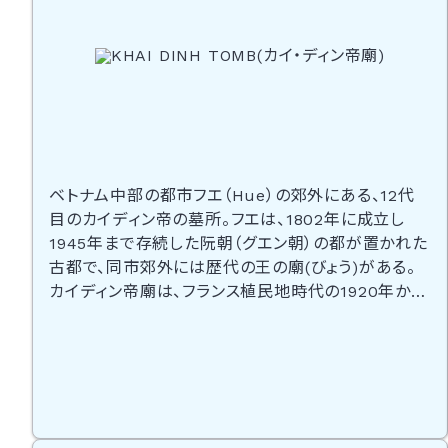
ベトナム中部の都市フエ（Hue）の郊外にある、12代
目のカイディン帝の墓所。フエは、1802年に成立し
1945年まで存続した阮朝（グエン朝）の都が置かれた
古都で、同市郊外には歴代の王の廟(びょう)がある。
カイディン帝廟は、フランス植民地時代の1920年から
11年の歳月をかけて建設された東洋と西洋の折衷様
式の廟である。約6年かけて建築したこの墓所はヨー
ロッパ風の高い塔が建っている。カイディン王朝はフ
ランスの影響を受けていたことで知られているが中国
の影響も残っており帝廟の前には役人、象や馬の像が
立つ。帝廟内部