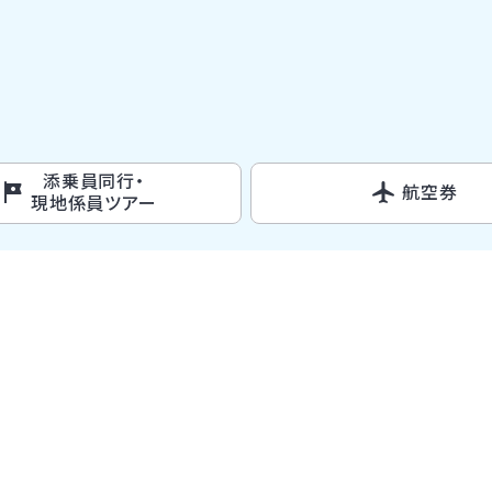
添乗員同行・
航空券
現地係員ツアー