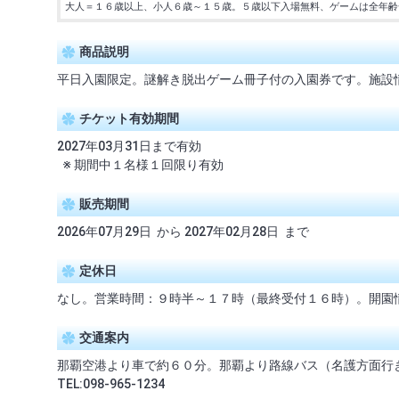
大人＝１６歳以上、小人６歳～１５歳。５歳以下入場無料、ゲームは全年齢
商品説明
平日入園限定。謎解き脱出ゲーム冊子付の入園券です。施設
チケット有効期間
2027年03月31日まで有効
※ 期間中１名様１回限り有効
販売期間
2026年07月29日 から 2027年02月28日 まで
定休日
なし。営業時間：９時半～１７時（最終受付１６時）。開園
交通案内
那覇空港より車で約６０分。那覇より路線バス（名護方面行
TEL:098-965-1234