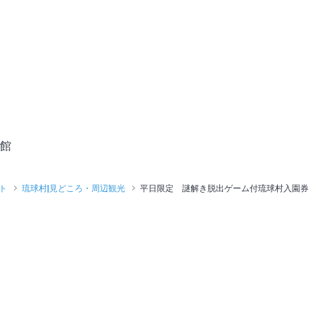
館
ト
琉球村|見どころ・周辺観光
平日限定 謎解き脱出ゲーム付琉球村入園券