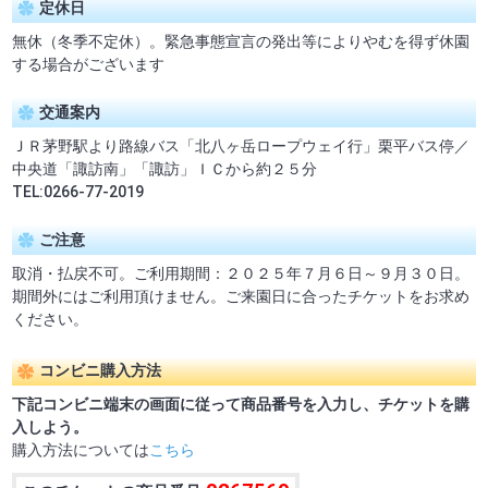
定休日
無休（冬季不定休）。緊急事態宣言の発出等によりやむを得ず休園
する場合がございます
交通案内
ＪＲ茅野駅より路線バス「北八ヶ岳ロープウェイ行」栗平バス停／
中央道「諏訪南」「諏訪」ＩＣから約２５分
TEL:0266-77-2019
ご注意
取消・払戻不可。ご利用期間：２０２５年７月６日～９月３０日。
期間外にはご利用頂けません。ご来園日に合ったチケットをお求め
ください。
コンビニ購入方法
下記コンビニ端末の画面に従って商品番号を入力し、チケットを購
入しよう。
購入方法については
こちら