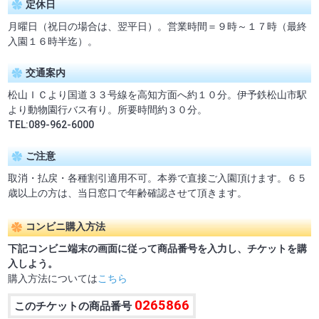
定休日
月曜日（祝日の場合は、翌平日）。営業時間＝９時～１７時（最終
入園１６時半迄）。
交通案内
松山ＩＣより国道３３号線を高知方面へ約１０分。伊予鉄松山市駅
より動物園行バス有り。所要時間約３０分。
TEL:089-962-6000
ご注意
取消・払戻・各種割引適用不可。本券で直接ご入園頂けます。６５
歳以上の方は、当日窓口で年齢確認させて頂きます。
コンビニ購入方法
下記コンビニ端末の画面に従って商品番号を入力し、チケットを購
入しよう。
購入方法については
こちら
0265866
このチケットの商品番号