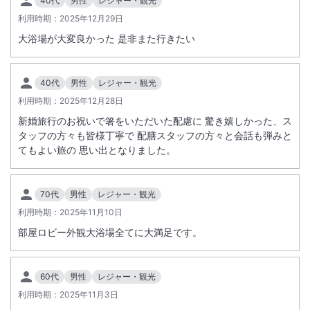
40代
男性
レジャー・観光
施設（硫黄谷庭園大浴場他）総点検実施に伴う休館日の設定につきまし
利用時期：
2025年12月29日
て、
大浴場が大変良かった 是非また行きたい
下記のとおりご案内申し上げます
休 館 期 日 ： 令和8年8月31日（月）～9月3日（木）
ご利用開始日 ： 令和8年9月4日（金）15時より
40代
男性
レジャー・観光
※令和8年8月30日（日）ご宿泊のお客様につきましては、
利用時期：
2025年12月28日
翌朝(31日)のご入浴は庭園大浴場手前の殿湯・姫湯のみのご利用となり
新婚旅行のお祝いで箸をいただいた配慮に 驚き嬉しかった、ス
ます。
タッフの方々も皆様丁寧で 配膳スタッフの方々と会話も弾みと
てもよい旅の 思い出となりました。
70代
男性
レジャー・観光
利用時期：
2025年11月10日
部屋ロビー外観大浴場全てに大満足です。
60代
男性
レジャー・観光
利用時期：
2025年11月3日