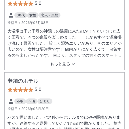
5.0
30代
女性
恋人・夫婦
投稿日：
2026年05月08日
大浴場は千と千尋の神隠しの湯屋に来たのか！？というほど広
く圧巻で、４つの泉質を楽しめました！！ しかもすべて源泉掛
け流し！贅沢でした。 珍しく混浴エリアがあり、そのエリアが
広いので、女性は要注意です！ 館内がとにかく広くて、散策す
るのも楽しかったです。 何より、スタッフの方々のスマートな
のに親身な接客が素晴らしく、高級旅館にいるなぁと実感しま
もっと見る
した。 なかなか無いほど大満足な体験でした！ また必ず伺い
ます！
老舗のホテル
5.0
不明
不明
ひとり
投稿日：
2026年03月20日
バスで伺いました。バス停からホテルまではやや距離がありま
すが、連絡すると送迎していただけるので助かりました。 館内