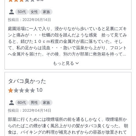
50代
女性
家族
投稿日：
2022年06月14日
庭園浴場に一人で入り、浸かりながら歩いていると足裏にズキ
ンと痛みが・・・牡蠣の殻を踏んだような感覚 拾って見てみ
ると、錆びた１０ｃｍ程度の金属片が底に落ちていた。そし
て、私の足からは流血・・・急いで温泉から上がり、フロント
へ金属片を届けた。その後、別の方が部屋に救急箱を持って来
られたので、消毒をして絆創膏を貼った。「毎日掃除はしてい
もっと見る
るのですが。」と話されたが、本当に広い温泉のお湯を毎日抜
いて、目視しながら掃除をしているのだろうか？次の日、温泉
は通常営業、私がケガをした場所を立ち入り禁止にすることも
タバコ臭かった
なく。あの金属片は何だったのか気になるが、今後大きな事故
1.0
が起きないことを願う。安全が確認されれば、また行きたいと
思う。
60代
男性
家族
投稿日：
2022年04月14日
部屋に行くためには喫煙場所の前を通るしかなく、喫煙場所か
らのたばこの煙が凄く風呂上がりの髪がタバコ臭くなった。 朝
食は、バイキングの料理が補充されずからの容器が放置されて