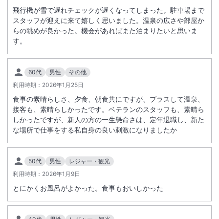
（サ込税別）が現地払いとなります。（３歳～未就学児）
飛行機が雪で遅れチェックが遅くなってしまった。駐車場まで
朝食内容が以下に変更となります。【該当期間】２０２０年４月６日～
スタッフが迎えに来て嬉しく思いました。温泉の広さや部屋か
終了日未定※当面の間【変更前】バイキング形式→【変更後】宿泊状況
らの眺めが良かった。機会があればまた泊まりたいと思いま
に応じて和食セットメニューに変更させていただきます。※朝食料金の
す。
変更はございません
【全 館 休 館 の お 知 ら せ】
60代
男性
その他
利用時期：
2026年1月25日
弊社施設、総点検実施に伴う休館日の設定につきまして、
食事の素晴らしさ、夕食、朝食共にですが、プラスして温泉、
下記のとおりご案内申し上げます。
接客も、素晴らしかったです。ベテランのスタッフも、素晴ら
休館に際し、お客様にはご不便をおかけいたしますが、
※重要なお知らせです。必ず続きをご確認ください。
しかったですが、新人の方の一生懸命さは、定年退職し、新た
ご理解を賜りますよう、お願い申し上げます。
な場所で仕事をする私自身の良い刺激になりましたか
休 館 期 日： 令和8年8月31日（月）～令和8年9月3日（木）
ご利用開始日 令和8年9月4日（金）15時より
50代
男性
レジャー・観光
※令和8年8月30日（日）ご宿泊のお客様につきましては、
利用時期：
2026年1月9日
翌朝（31日）のご入浴は大浴場手前の殿湯・姫湯のみのご利用となりま
とにかくお風呂がよかった。食事もおいしかった
す。
＜
硫黄谷庭園大浴場他 総点検実施に伴う休館日
＞