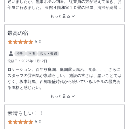
迷いましたが、無事ホテル到着。 従業員の方が迎えて頂き、お
部屋に行きました。 東館４階和室１０畳の部屋、清掃が綺麗、
全て南向きの為、眺め最高。 早速大浴場入り、気持ちが良く最
もっと見る
高。 風呂数半端ない。 １９時から食事、今回３泊だったの
で、ホテルの方も気を遣って頂き、夕ご飯は３泊共料理がかぶ
る事なく豪華で美味しかったです。 料理配膳の方の気配り、親
最高の宿
切最高でした。 食事も美味しかったです。 また機会があれば
5.0
宿泊したいです。 従業員の方、お世話になりました。
不明
不明
恋人・夫婦
投稿日：
2025年11月12日
ロケーション、百年杉庭園、庭園露天風呂、食事、、、さらに
スタッフの雰囲気が素晴らしい。 施設の古さは、悪いことでは
なく、坂本龍馬、西郷隆盛時代から続いているホテルの歴史あ
る風格と感じたい。
もっと見る
素晴らしい！！
5.0