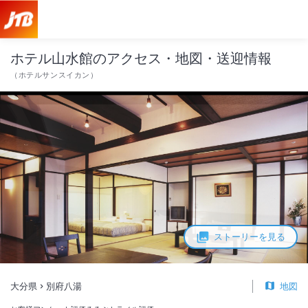
ホテル山水館 アクセス・地図・送迎情報【JTB】＜別府八湯＞
ホテル山水館のアクセス・地図・送迎情報
（
ホテルサンスイカン
）
ストーリーを見る
大分県
別府八湯
地図