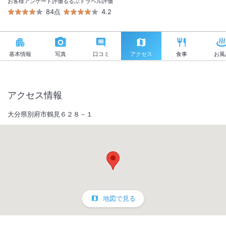
お客様アンケート評価
るるぶトラベル評価
84点
4.2
基本情報
写真
口コミ
アクセス
食事
お風
アクセス情報
大分県別府市鶴見６２８－１
地図で見る
1
/
10