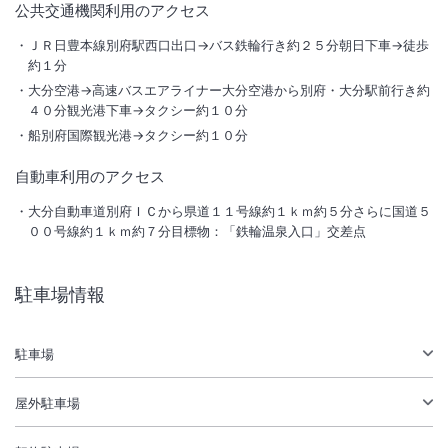
公共交通機関利用のアクセス
外観
ＪＲ日豊本線別府駅西口出口→バス鉄輪行き約２５分朝日下車→徒歩
約１分
湯けむりたなびく鉄輪温泉に立地しており、温泉情緒にあふれていま
大分空港→高速バスエアライナー大分空港から別府・大分駅前行き約
す。また地獄めぐりにも歩いて行け観光にも便利です。
４０分観光港下車→タクシー約１０分
船別府国際観光港→タクシー約１０分
総客室数
54
室
IN
チェックイン
15:00
/ OUT
チェックアウト
10:00
自動車利用のアクセス
大浴場あり
露天風呂あり
大分自動車道別府ＩＣから県道１１号線約１ｋｍ約５分さらに国道５
００号線約１ｋｍ約７分目標物：「鉄輪温泉入口」交差点
温泉
駐車場あり
駐車場情報
施設からのお知らせ
≪工事情報≫
駐車場
6階展望浴場「天空の森」緊急工事に関して
6階展望浴場「天空の森」の緊急工事を8月1日（土）より8月8日（土）
まで行います。 8月9日（日）宿泊のお客様よりご利用が可能です。
屋外駐車場
尚、1階大浴場は通常通りご利用いただけますのでそちらをご利用くだ