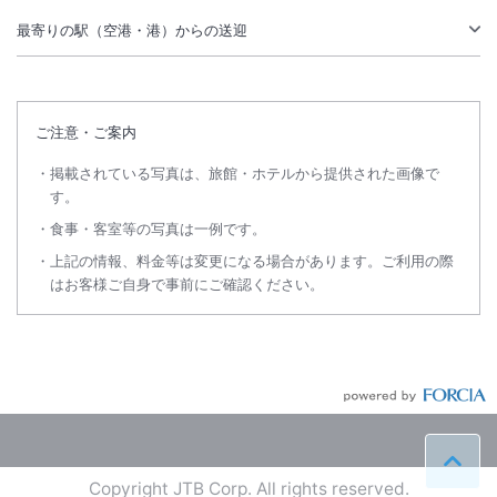
お子様は小学生よりご利用可能です。未就学児のお子様はご宿泊できま
最寄りの駅（空港・港）からの送迎
せん。
【チェックイン・アウト】
チェックインは15:00から最終17：30です。※15:00まで準備・清掃をい
ご注意・ご案内
たしておりますので、15時よりお部屋へご案内をいたします。
チェックアウトは翌朝10:30です。
掲載されている写真は、旅館・ホテルから提供された画像で
※重要なお知らせです。必ず続きをご確認ください。
す。
【お食事の注意】
食事・客室等の写真は一例です。
アレルギーの対応等でお献立の変更は承ってございません。
上記の情報、料金等は変更になる場合があります。ご利用の際
ご夕食のお時間は18:00から19:00スタート（21:00クローズ）でお願い
はお客様ご自身で事前にご確認ください。
いたします。混雑時はご希望に添う事ができない場合がございます。
ご朝食は8:00～8:30までにお食事処へお越しくださいませ。9：00クロ
ーズです。
【バリアフリーについて】
バリアフリー対応の施設ではありませんので、階段や段差があり全てに
手すりは
ペー
ありません。フロント前に８段の階段がありご迷惑をおかけいたしま
Copyright JTB Corp. All rights reserved.