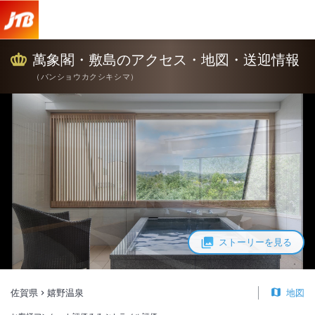
萬象閣・敷島 アクセス・地図・送迎情報【JTB】＜嬉野温泉＞
萬象閣・敷島のアクセス・地図・送迎情報
（
バンショウカクシキシマ
）
ストーリーを見る
佐賀県
嬉野温泉
地図