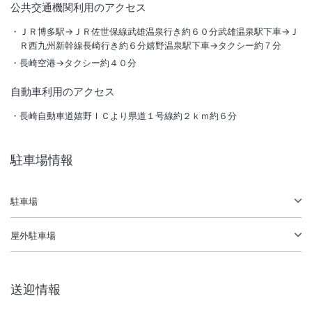
公共交通機関利用のアクセス
外観
ＪＲ博多駅→ＪＲ佐世保線武雄温泉行き約６０分武雄温泉駅下車→Ｊ
Ｒ西九州新幹線長崎行き約６分嬉野温泉駅下車→タクシー約７分
2024年11月より全客室半露天風呂付70㎡～80㎡又は、露天風呂付客室
長崎空港→タクシー約４０分
50㎡～70㎡の宿となりました。
自動車利用のアクセス
総客室数
25
室
IN
チェックイン
15:00
/ OUT
チェックアウト
10:30
長崎自動車道嬉野ＩＣより県道１号線約２ｋｍ約６分
温泉
駐車場あり
駐車場情報
施設からのお知らせ
駐車場
【お部屋の注意】
客室は温泉ですが源泉が高温の為、かけ流しではありません。
屋外駐車場
誠にお手数ではございますが、お客様のお好みのお湯加減に調整し貯め
てご利用くださいませ。大浴場はございませんが、お部屋で温泉をお楽
しみくださいませ。
送迎情報
客室はいずれのタイプもベッドは2台でございます。和洋室は3名様よ
りお布団のご準備をさせていただきます。