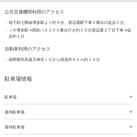
1
/
10
公共交通機関利用のアクセス
外観
地下鉄七隈線博多駅より約５分、渡辺通駅下車２番出口徒歩２分。
ＪＲ博多駅→西鉄バス３００番台行き約１０分渡辺通２丁目下車→徒
天神、中州、キャナルシティ博多も徒歩圏内。館内には宿泊者専用のサ
歩約１分
ウナ付き温浴施設を完備。ウルトラファインミスト「ミラブル」を全客
自動車利用のアクセス
室に導入しております。
福岡都市高速天神北ＩＣから国道約６ｋｍ約１０分
総客室数
302
室
IN
チェックイン
15:00
/ OUT
チェックアウト
11:00
駐車場情報
大浴場あり
駅徒歩5分
駐車場あり
駐車場
屋内駐車場
屋外駐車場