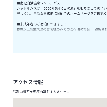
■南紀白浜温泉シャトルバス
シャトルバスは、2026年5月10日の運行をもちまして終了
詳しくは、白浜温泉旅館協同組合のホームページをご確認く
■未成年者のご宿泊につきまして
15歳以上18歳未満のお客様のみでのご宿泊の場合、 親
なお、中学生以下のお客様のみのご宿泊利用はお断りしてお
※ご宿泊者全員分が必要となります。
※中学校卒業後、同年の3月31日までは中学生扱いになりま
詳しくは大江戸温泉物語公式HPでご確認ください。
https://faq.ooedoonsen.jp/20
■休館のご案内
メンテナンス工事のため下記の日程で休館を行います。
・2026年6月15日(月)～2026年6月16日(火)
アクセス情報
お客様には大変ご迷惑をおかけいたしますがご理解賜ります
和歌山県西牟婁郡白浜町１６８０－１
■施設からのお知らせ
大浴場へは20段の階段があります。スタンダードルームに
は3～5才、小人Ｄは0～2才