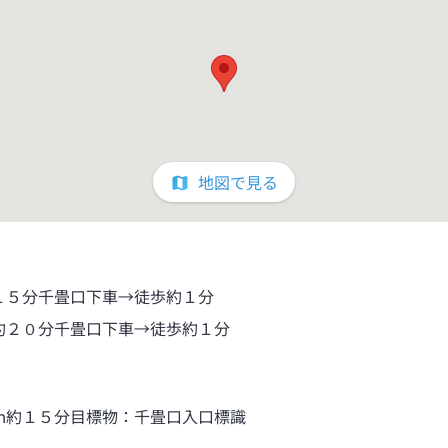
ます。3歳以上は添い寝対応不可ですのでご了承ください。
強風による天候不良や、注意報、警報発令時、またはその他の理由によ
房、同一の調理器具で調理しており、加工・調理の過程において提供す
グ等の共有があること、食器等の洗浄も同一の場所、同一の洗浄機で行
きませんのでご了承ください。
地図で見る
の作成
、お客様ご自身で最終的な喫食のご判断をお願い申し上げます。
ゲンフリーレトルトなど）・食器類のお持ち込みが可能です。
。
１５分千畳口下車→徒歩約１分
約２０分千畳口下車→徒歩約１分
意しております。
ご了承ください。
ｍ約１５分目標物：千畳口入口標識