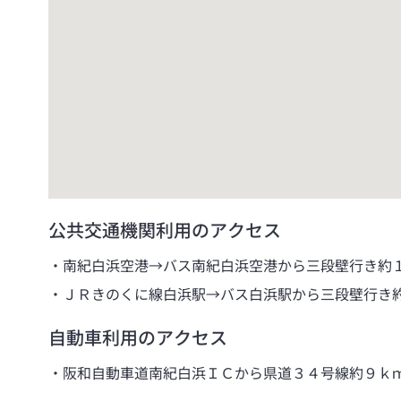
お子様について3歳以上は定員に含まれる為、料金が発生し
プール、露天風呂の営業は、お客様の安全を考慮し、雨天、
■アレルギーをお持ちのお客様へ
お食事はバイキング形式のため、様々なメニューを同一の厨
す。
また、バイキング形式の特性上、ご使用いただく菜箸・トン
できません。
このことから誠に恐縮ですが、以下のご対応を承ることがで
・アレルギーのお客様用メニューならびにアレルギー一覧表
・夕食ならびに朝食でご提供するお料理の成分表の掲示
恐れ入りますが、お客様におかれましては上記をご理解の上
公共交通機関利用のアクセス
なお、アレルギーをお持ちのお客様は、安全な食品（アレル
お持ち込みされる場合は、予めご予約時にお申し付け下さい
南紀白浜空港→バス南紀白浜空港から三段壁行き約
ＪＲきのくに線白浜駅→バス白浜駅から三段壁行き
■その他
和室、和洋室におきまして、お布団はチェックイン時にご用
自動車利用のアクセス
スタッフによるお部屋までのご案内はございませんので予め
阪和自動車道南紀白浜ＩＣから県道３４号線約９ｋ