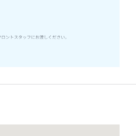
フロントスタッフにお渡しください。
ります（温泉ではありません）。小人Ａは6～12才、小人Ｂ