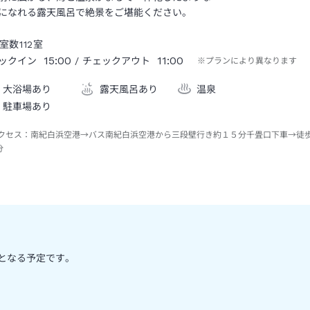
になれる露天風呂で絶景をご堪能ください。
室数
112
室
15:00
11:00
ックイン
/ チェックアウト
※プランにより異なります
大浴場あり
露天風呂あり
温泉
駐車場あり
クセス：
南紀白浜空港→バス南紀白浜空港から三段壁行き約１５分千畳口下車→徒
分
0円となる予定です。