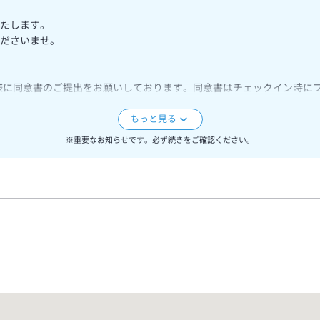
いたします。
ださいませ。
権者様に同意書のご提出をお願いしております。同意書はチェックイン時に
ります。
す。
※重要なお知らせです。必ず続きをご確認ください。
よう、何卒よろしくお願いいたします。
は内風呂がありません。露天風呂付お部屋の露天は水道水の沸かし湯とな