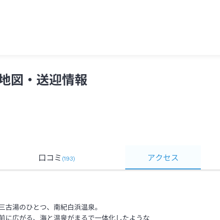
県)＞
地図・送迎情報
口コミ
アクセス
(
193
)
三古湯のひとつ、南紀白浜温泉。
前に広がる、海と温泉がまるで一体化したような