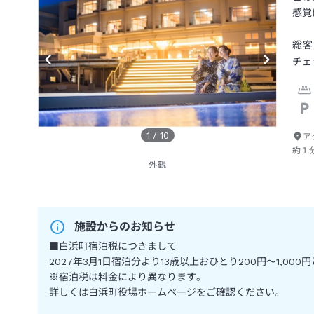
感覚
総客
チェ
1
/
10
ア
約１
外観
施設からのお知らせ
■白浜町宿泊税につきまして
2027年3月1日宿泊分より13歳以上おひとり200円～1,00
※宿泊税は料金により異なります。
詳しくは白浜町役場ホームページをご確認ください。