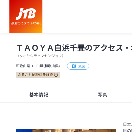
ＴＡＯＹＡ白浜千畳 アクセス・地図・送迎情報【JTB】＜白浜(和歌山
ＴＡＯＹＡ白浜千畳のアクセス・
（
タオヤシラハマセンジョウ
）
和歌山県
白浜(和歌山県)
地図
ふるさと納税対象施設
基本情報
写真
日本
目の