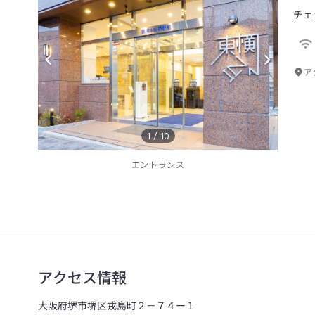
チェ
ア
1
/
10
エントランス
アクセス情報
大阪府堺市堺区戎島町２－７４ー１