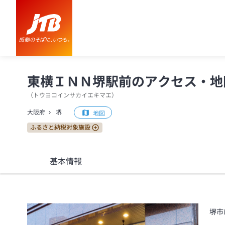
東横ＩＮＮ堺駅前 アクセス・地図・送迎情報【JTB】＜堺＞
東横ＩＮＮ堺駅前のアクセス・地
（
トウヨコインサカイエキマエ
）
大阪府
堺
地図
ふるさと納税対象施設
基本情報
堺市