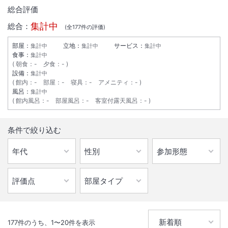
総合評価
集計中
総合：
(全
177
件の評価)
部屋：
立地：
サービス：
集計中
集計中
集計中
食事：
集計中
朝食
：
-
夕食
：
-
設備：
集計中
館内
：
-
部屋
：
-
寝具
：
-
アメニティ
：
-
風呂：
集計中
館内風呂
：
-
部屋風呂
：
-
客室付露天風呂
：
-
1
/
10
条件で絞り込む
外観
コード決済・電子マネー利用可
IN
チェックイン
15:00
/ OUT
チェック
10:00
無線LAN
駅徒歩5分
177
件のうち、
1
〜
20
件を表示