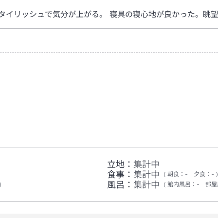
タイリッシュで気分が上がる。 寝具の寝心地が良かった。眺望
立地：
集計中
食事：
集計中
朝食
：
-
夕食
：
-
風呂：
集計中
館内風呂
：
-
部屋