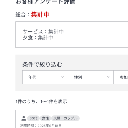
お客様アンケート評価
集計中
総合：
サービス
：
集計中
夕食
：
集計中
条件で絞り込む
年代
性別
参加
1
件のうち、
1
〜
1
件を表示
60代
女性
夫婦・カップル
利用時期：
2025年9月18日