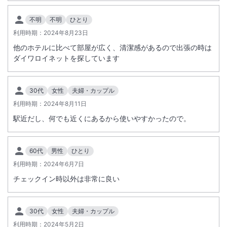
最適です。
総客室数
230
室
IN
チェックイン
14:00
/ OUT
チェックアウト
11:00
不明
不明
ひとり
利用時期：
2024年8月23日
駅徒歩5分
駐車場あり
他のホテルに比べて部屋が広く、清潔感があるので出張の時は
ダイワロイネットを探しています
施設からのお知らせ
1階レストラン「PARTY ＆ BUFFET the ViLLA」改装工事のため、202
30代
女性
夫婦・カップル
6年9月7日（月）～9月19日（土）の朝食会場は1階宴会場へ変更となり
利用時期：
2024年8月11日
ます。
駅近だし、何でも近くにあるから使いやすかったので。
なお、レストランは2026年9月20日（日）朝食より営業再開予定で
す。ご不便をおかけいたしますが、ご了承ください。
60代
男性
ひとり
チェックインが22時以降の場合は宿泊施設までご連絡ください。
利用時期：
2024年6月7日
チェックイン時以外は非常に良い
【 重要 宿泊税の変更 2025年9月1日（月）宿泊より下記に変
更 】
5,000円以上15,000円未満：200円 15,000円以上20,000円未満：40
30代
女性
夫婦・カップル
0円
利用時期：
2024年5月2日