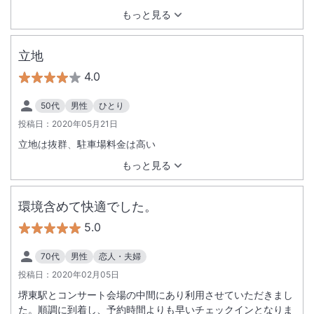
りたかったので、チェックアウトが１１時とゆったりで良かっ
もっと見る
たです。 ただ、こういう状況下なので仕方がないですがホテル
の駐車場の入出庫の時間帯が限られていることは残念でした。
近くに駐車場がたくさんありはじめからそちらに停められたの
立地
で良かったですが、屋外の駐車場は不安もあったので。 全体的
4.0
には、チェックイン時の体温検査等感染予防対策もとられてお
り、車のこと以外は安心して過ごすことができ、良かったで
50代
男性
ひとり
す。ありがとうございました。
投稿日：
2020年05月21日
立地は抜群、駐車場料金は高い
もっと見る
環境含めて快適でした。
5.0
70代
男性
恋人・夫婦
投稿日：
2020年02月05日
堺東駅とコンサート会場の中間にあり利用させていただきまし
た。順調に到着し、予約時間よりも早いチェックインとなりま