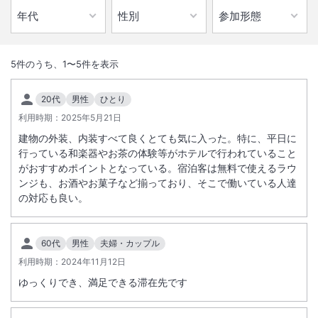
1
/
1
パブ/ラウンジ
5
件のうち、
1
〜
5
件を表示
８６年前に建築された校舎、元清水小学校跡地の面影を残しつつ、教室
20代
男性
ひとり
を改装した全４８室の客室、レストラン、ＧｕｅｓｔＬｏｕｎｇｅ等有
利用時期：
2025年5月21日
します。
建物の外装、内装すべて良くとても気に入った。特に、平日に
行っている和楽器やお茶の体験等がホテルで行われていること
総客室数
48
室
IN
チェックイン
15:00
/ OUT
チェックアウト
12:00
がおすすめポイントとなっている。宿泊客は無料で使えるラウ
ンジも、お酒やお菓子など揃っており、そこで働いている人達
の対応も良い。
施設からのお知らせ
60代
男性
夫婦・カップル
■お子さまの添い寝ご利用制限に変更がございます。
【添い寝可能なお子さまの年齢】
利用時期：
2024年11月12日
0歳～12歳のお子さまが添い寝でご宿泊の場合は、料金は掛かりませ
ゆっくりでき、満足できる滞在先です
ん。
※添い寝のお子さまでお食事をご希望される場合は、別途料金が発生い