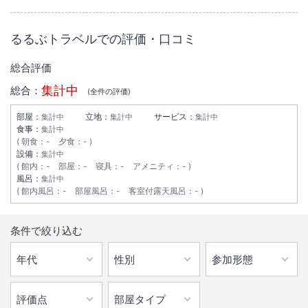
非常に居心地がよかった。
るるぶトラベルでの評価・口コミ
総合評価
集計中
総合：
(全
件の評価)
部屋：
立地：
サービス：
集計中
集計中
集計中
食事：
集計中
朝食
：
-
夕食
：
-
設備：
集計中
館内
：
-
部屋
：
-
寝具
：
-
アメニティ
：
-
風呂：
集計中
館内風呂
：
-
部屋風呂
：
-
客室付露天風呂
：
-
条件で絞り込む