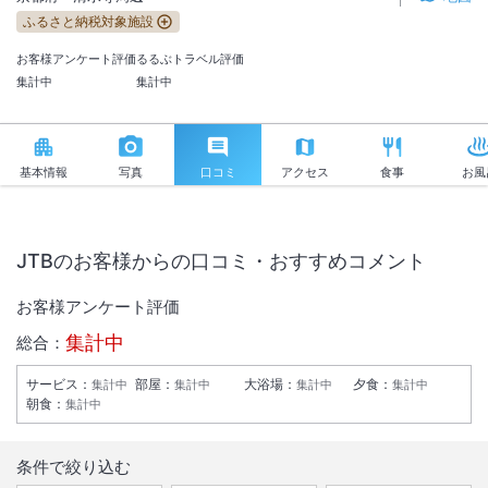
ふるさと納税対象施設
お客様アンケート評価
るるぶトラベル評価
集計中
集計中
基本情報
写真
口コミ
アクセス
食事
お風
JTBのお客様からの口コミ・おすすめコメント
お客様アンケート評価
集計中
総合：
サービス
：
部屋
：
大浴場
：
夕食
：
集計中
集計中
集計中
集計中
朝食
：
集計中
条件で絞り込む