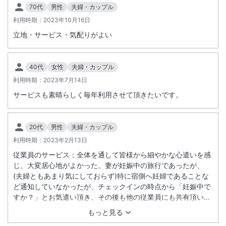
たします。
70代
男性
夫婦・カップル
※6歳未満のお子さまはレストランやゲストラウンジをご利用いただけ
利用時期：
2023年10月16日
ません。あらかじめご了承ください。
立地・サービス・気配りがよい
【大人料金適用の年齢】
13 歳以上のお子さまは大人と同じ料金です。
40代
女性
夫婦・カップル
利用時期：
2023年7月14日
■ご来館方法について
サービスも素晴らしく毎年利用させて頂きたいです。
ホテル専用駐車場のご用意がございません。ご宿泊者様に限り、提携駐
※重要なお知らせです。必ず続きをご確認ください。
車場のご案内が可能です。
【利用時間】12:00NOON～翌12:00NOON（最大24時間）
20代
男性
夫婦・カップル
【料金】2月～9月：3,000円、10月～1月：6,000円
利用時期：
2023年2月13日
【キャンセルチャージ】前日10:00P.M.～当日12:00NOON 50%、当日
従業員のサービス：全体を通して皆様から細やかな心遣いを感
12:00NOON以降 100%
じ、大変居心地がよかった。妻が妊娠中の旅行であったが、
※事前予約制（有料）です。ご予約希望の場合はご到着日2日前までに
(夫婦ともあまり気にしておらず)特に宿側へ妊婦であることな
ホテルまでご連絡ください。
ど通知していなかったが、チェックインの時点から「妊娠中で
※予約状況によってはご利用いただけない場合がございますので、予め
すか？」とお気遣い頂き、その後も他の従業員にも共有頂いて
ご了承くださいませ。
いたのか、宿内での様々なサービスを受ける際に都度お気遣い
もっと見る
頂き助かった。 お部屋：広さや施設の品質ともに申し分なく、