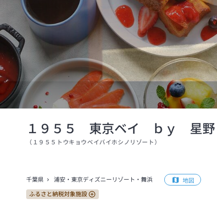
１９５５ 東京ベイ ｂｙ 星野
（
１９５５トウキョウベイバイホシノリゾート
）
千葉県
浦安・東京ディズニーリゾート・舞浜
地図
ふるさと納税対象施設