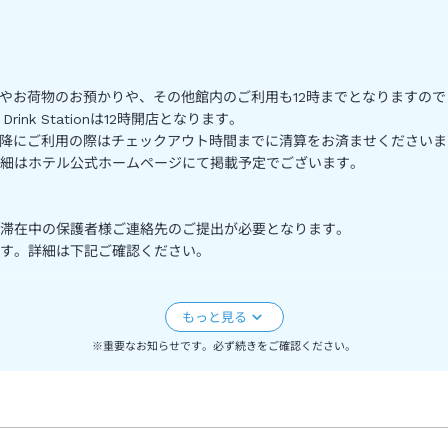
朝や夜間でも楽しめるレストラン
い時間に到着しても出来⽴ての⾷事が楽しめる「Cafeteria」では
ークから帰ってきた後の⼩腹を満たすのに最適です。また、朝⾷ビ ュッフェ
出発でもしっかりご飯を⾷べてパ ワーチャージすることができます。他にも、
omやお荷物のお預かりや、その他館内のご利用も12時までとなりますの
ink Station」もあり、⼿軽につまめるお菓⼦や、翌⽇のための軽⾷
ink Stationは12時開店となります。
ではの夜遅い到着や朝早い出発に合わせた⾷事の提供をすることで、快
以降にご利用の際はチェックアウト時間までに清算をお済ませください
細はホテル公式ホームページにて掲載予定でございます。
と滞在中の保護者様ご連絡先のご提出が必要となります。
す。詳細は下記ご確認ください。
さい。
※重要なお知らせです。必ず続きをご確認ください。