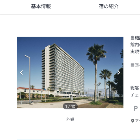
基本情報
宿の紹介
当施
館内
実現
■滞
「2
年頃
脱い
総客
いた
チェ
でき
1
/
10
■お
外観
壁紙
ア
世界
＊