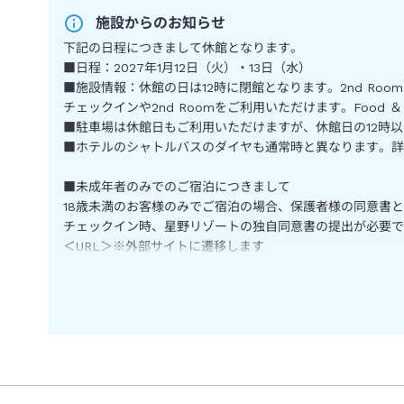
施設からのお知らせ
■早
夜遅
下記の日程につきまして休館となります。
マパ
■日程：2027年1月12日（火）・13日（水）
早い
■施設情報：休館の日は12時に閉館となります。2nd Ro
Dr
チェックインや2nd Roomをご利用いただけます。Food ＆ Dr
なら
■駐車場は休館日もご利用いただけますが、休館日の12時
■ホテルのシャトルバスのダイヤも通常時と異なります。詳
■未成年者のみでのご宿泊につきまして
18歳未満のお客様のみでご宿泊の場合、保護者様の同意書
チェックイン時、星野リゾートの独自同意書の提出が必要で
＜URL＞※外部サイトに遷移します
リンク先ページをスクロールして、下部の情報をご確認くだ
https://hoshinoresorts.com/ja/sp/faq/booking/
店舗申込みのお客様はJTBの同意書も必要です。
＜URL＞
https://www.jtb.co.jp/operate/jyoken/