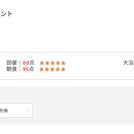
メント
部屋
：
88
点
大浴
朝食
：
95
点
形態