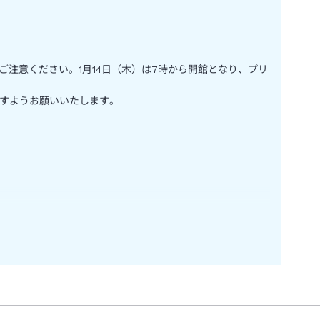
、丼物の⾷事やホットデリ、コー ルドデリを⽤意しており、テー
を提供する「Restaurant」は朝6時から営業しており、朝
2nd Roomの横には24時間営業のショップ「Food &
でご注意ください。1月14日（木）は7時から開館となり、プリ
や飲み物など、いつでも好きな時に購⼊ できます。テーマパーク旅
 適な滞在をサポートします。
ますようお願いいたします。