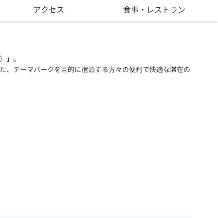
アクセス
食事
・レストラン
ズ）」。
また、テーマパークを⽬的に宿泊する⽅々の便利で快適な滞在の
滞在中24時間⾃由に使えるパブリ ックスペースです。1955
ー デザインのインテリアや⾊遣いが印象的な空間です。靴を
好きなスペースを選んでくつろげます。到着後にほっと⼀息つ
、旅のスケジュールに合わせて思い思い の時間を過ごすことが
 きのある⾊彩を⼤胆に組み合わせた⾊遣いで、客室でもその
、⼀緒に宿泊する⽅や好みに合わせて客室タイプが選べます。