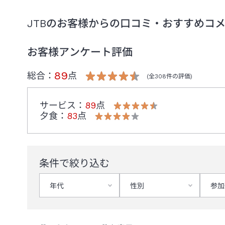
JTBのお客様からの口コミ・おすすめコ
お客様アンケート評価
89
総合：
点
(全
308
件の評価)
サービス
：
89
点
夕食
：
83
点
条件で絞り込む
年代
性別
参加