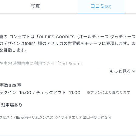
写真
口コミ
(
22
)
設の コンセプトは「OLDIES GOODIES（オールディーズ グッディー
のデザインは1955年頃のアメリカの世界観をモチーフに表現します。
を⽬指します。
在中24時間⾃由に利⽤できる「2nd Room」
nd Room」は、チェックイン前やチェックアウト後も、宿泊者は誰でも
のアメリカを思わせる⾳楽が流れ、当時流⾏していたミッドセンチュリ
で休めるスペースや、半個室として利⽤ できるスペースなどがあり、
室数
638
室
り、家 族や友⼈と翌⽇の予定を⽴てたり、出発の⾝⽀度を整えたりと
15:00
11:00
ックイン
/ チェックアウト
※プランにより異なります
ます。
駐車場あり
好みで選べる客室 客室は全638室、23タイプ。
やカーペット、ソファーなどは、1955年頃のアメリカらしく、落ち着
クセス：
羽田空港→リムジンバスベイサイドエリア出口→徒歩約３分
観を感じながら過ごすことができます （＊）。全室靴を脱いで過ごせ
⼀部客室を除く