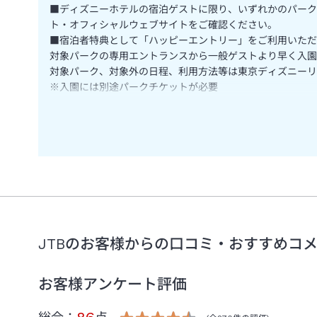
■ディズニーホテルの宿泊ゲストに限り、いずれかのパーク
ト・オフィシャルウェブサイトをご確認ください。
■宿泊者特典として「ハッピーエントリー」をご利用いただ
対象パークの専用エントランスから一般ゲストより早く入園
対象パーク、対象外の日程、利用方法等は東京ディズニーリ
※入園には別途パークチケットが必要
※チェックイン日の入園には利用不可
※特典内容は変更となる場合がございます
■添い寝はレギュラーベッド１台につき、小学生以下のお子
■ご精算はオンラインカード決済にて承ります。キャンセル
■ホテルより到着時間確認のご連絡をさせていただく場合が
■ルームアメニティーのデザイン・内容は変更になる場合が
■全客室禁煙となります。ロビーの喫煙室をご利用ください
■当ホテルは宿泊約款に基づき宿泊契約のお申込みを受付け
■画像はイメージです。
JTBのお客様からの口コミ・おすすめコ
（Ｃ）Ｄｉｓｎｅｙ
＜
オンラインチェックインについて
＞
お客様アンケート評価
旅行代理店、オンライン旅行会社より宿泊を予約された方の事
再開については、決まり次第お知らせいたします。