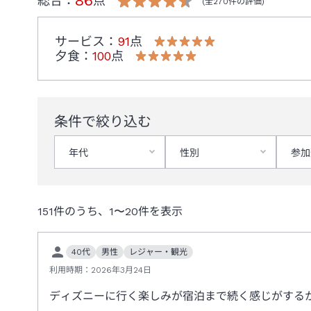
86
総合：
点
(全
270
件の評価)
＜
ハッピーエントリーの対象外日程について
＞
サービス
：
91
点
以下の日程はハッピーエントリーご利用の対象外となります
夕食
：
100
点
・2026年9月15日(火)、16日(水)、19日(土)
・2026年10月31日(土)
・2026年11月10日(火)
その他、ハッピーエントリーの詳細は、東京ディズニーリゾ
条件で絞り込む
＜
ディスカバー 外壁補修工事について
＞
年代
性別
参加
2026年7月1日（水）～2027年3月（予定）の期間、断
工事期間中は、一部眺望や景観に影響が出る箇所がございま
また、騒音や塗料に起因する臭気が発生する場合がございま
151
件のうち、
1
〜
20
件を表示
40代
男性
レジャー・観光
利用時期：
2026年3月24日
ディズニーに行く楽しみが宿泊まで続く感じがする