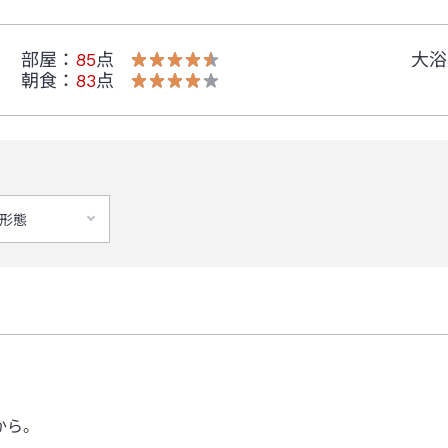
部屋
：
85
点
大浴
。
朝食
：
83
点
ート(R)・オフィシャルウェブサイトをご確認ください。
形態
続的に外壁補修工事を実施いたします。
す。
す。
から。