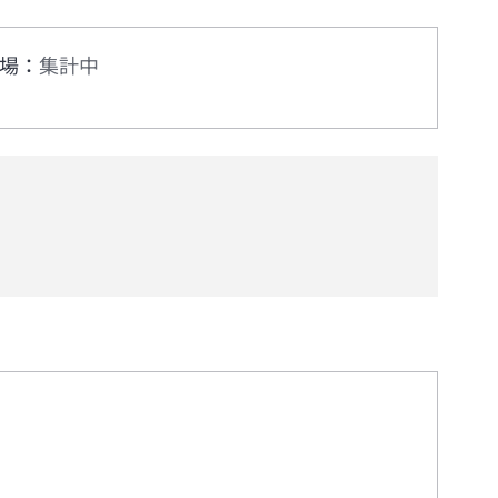
場
：
集計中