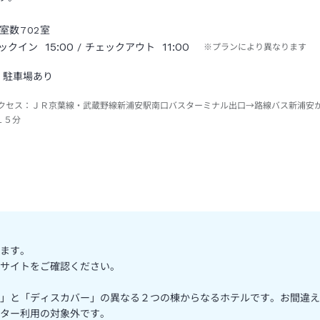
室数
702
室
15:00
11:00
ックイン
/ チェックアウト
※プランにより異なります
駐車場あり
クセス：
ＪＲ京葉線・武蔵野線新浦安駅南口バスターミナル出口→路線バス新浦安
１５分
ます。
サイトをご確認ください。
」と「ディスカバー」の異なる２つの棟からなるホテルです。お間違え
ター利用の対象外です。