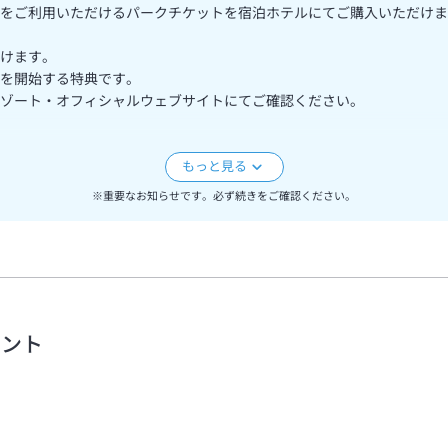
をご利用いただけるパークチケットを宿泊ホテルにてご購入いただけま
けます。
を開始する特典です。
ゾート・オフィシャルウェブサイトにてご確認ください。
様１名様まで承ります。（例：レギュラーベッド２台→添い寝のお子様
※重要なお知らせです。必ず続きをご確認ください。
の場合は規定に基づいてキャンセル料を申し受けます。
ございます。
ございます。
。
ます。
メント
前登録は、2026年9月1日（火）より一時休止いたします。