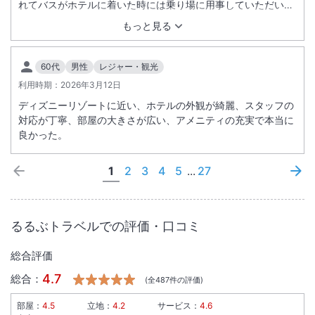
れてバスがホテルに着いた時には乗り場に用事していただいて
ました。ホテルの方と運転手さんで父を車椅子に乗せてもらい
もっと見る
バスから下車させていただき大変助かりました
60代
男性
レジャー・観光
利用時期：
2026年3月12日
ディズニーリゾートに近い、ホテルの外観が綺麗、スタッフの
対応が丁寧、部屋の大きさが広い、アメニティの充実で本当に
良かった。
1
2
3
4
5
...
27
るるぶトラベルでの評価・口コミ
総合評価
4.7
総合：
(全
487
件の評価)
部屋：
4.5
立地：
4.2
サービス：
4.6