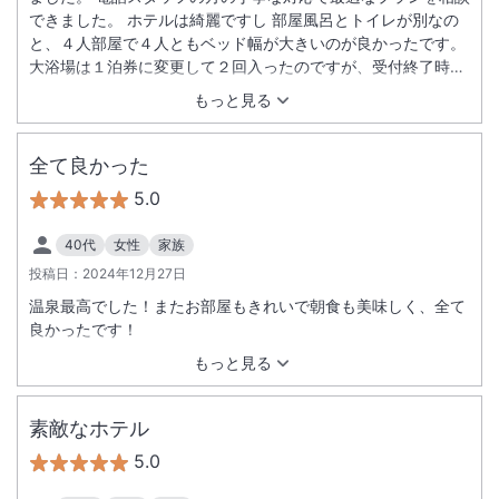
できました。 ホテルは綺麗ですし 部屋風呂とトイレが別なの
と、４人部屋で４人ともベッド幅が大きいのが良かったです。
大浴場は１泊券に変更して２回入ったのですが、受付終了時刻
を見てなくてチェックアウト前に入れなかったのが残念でし
もっと見る
た。 意外と早いので注意が必要です。 朝食は品数がかなりあ
る訳では無いですが、どれも食べたくなるような内容と見た目
で、実際味も美味しく満足度が高いです。 特にフレンチトース
全て良かった
ト、お粥、サラダのアボカド・サーモンが良かったです。 食器
5.0
の下げ台は無いのでスタッフへの声掛けが必要です。 電話スタ
ッフ、フロントスタッフ、バス運転手、皆さん明るく丁寧な対
40代
女性
家族
応で気分良く過ごせました。
投稿日：
2024年12月27日
温泉最高でした！またお部屋もきれいで朝食も美味しく、全て
良かったです！
もっと見る
素敵なホテル
5.0