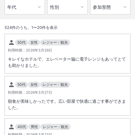
1
/
10
外観
524
件のうち、
1
〜
20
件を表示
都心に近い立地でありながら天然温泉付大浴場を備えたホテルです。客
50代
女性
レジャー・観光
室も和室・和洋室も数多くあり、３世代でのご宿泊にも最適です。
利用時期：
2026年3月29日
キレイなホテルで、エレベーター脇に電子レンジもあってとて
総客室数
584
室
IN
チェックイン
15:00
/ OUT
チェックアウト
12:00
も助かりました。
大浴場あり
露天風呂あり
50代
女性
レジャー・観光
温泉
駐車場あり
利用時期：
2026年3月27日
朝食が美味しかったです。広い部屋で快適に過ごす事ができま
した。
施設からのお知らせ
【重要】 2026年10月1日より 駐車場料金改定およびお得な駐車場料金
特典終了のお知らせ
40代
男性
レジャー・観光
＜駐車場料金のご案内＞
利用時期：
2026年3月27日