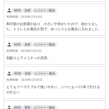
●刺青・タトゥーをされている方のご入場はお断りいたしております。
●保護者に同伴する男児の女湯利用または女児の男湯利用について、７
60代
女性
レジャー・観光
歳以上または身長１２０センチを超えるお子様の混浴はご遠慮いただい
利用時期：
2026年3月24日
ております。
和洋室のお部屋があり、小さい子供がいたので、助かりまし
●おむつの取れていないお子様のご利用はご遠慮いただいております。
た。トイレとお風呂が別で、ゆったりとお風呂に入れました。
詳細は宿泊施設へご確認ください。
＜休館日について＞
50代
女性
レジャー・観光
※2027年1月25日(月)は法定点検に伴い、全館休館日となります。
利用時期：
2026年3月21日
気配りとアメニティの充実。
40代
女性
レジャー・観光
利用時期：
2026年3月20日
とてもリーズナブルで使いやすい。シーにもバス1本で行ける
のがよい
60代
男性
レジャー・観光