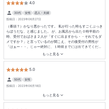
4.0
30代
女性
恋人・夫婦
投稿日：
2023年06月27日
（番頭？）かなり悪かったです。 私が行った時もすごくぶっき
らぼうだな、と感じました。 が、お風呂から出た０時半前の
時、受付でおばさま２人が「すぐに出ますから・・それでもダ
メですか？」と言っているのが聞こえ、その後受付の男性が
「はぁー・・。じゃー絶対に、１時前までには出てきてくださ
いよ？」と言い、おばさまが「出ます！シャワーだけでもササ
もっと見る
ッと入りますから！」という会話をしてました。かなり感じ悪
い言い方でした。そのおばさま達は腰の低そうな方でした。 早
い人は早く上がるし、実際まだ０時半だったから入れるのに。
5.0
過去に出なかった人がいたのかもしれないが、「はあー。じゃ
ー、」とか言い方ヒドイ。そもそも断ろうとするのが驚き、お
50代
女性
風呂も有料なのに。あと脱衣所のドライヤーが少ないです。 ホ
投稿日：
2023年06月18日
テルは素晴らしいけど、その人がまだいるならもう行かないで
す。朝ごはんはどれも本当においしかったです！
もっと見る