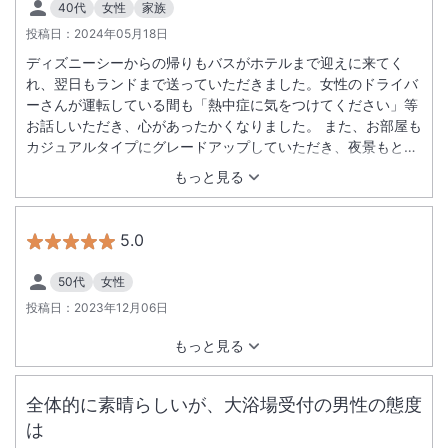
40代
女性
家族
投稿日：
2024年05月18日
ディズニーシーからの帰りもバスがホテルまで迎えに来てく
れ、翌日もランドまで送っていただきました。女性のドライバ
ーさんが運転している間も「熱中症に気をつけてください」等
お話しいただき、心があったかくなりました。 また、お部屋も
カジュアルタイプにグレードアップしていただき、夜景もとっ
てもキレイでお部屋もお風呂も広くて、絶対またこのホテルに
もっと見る
泊まろう！と思いました。何から何までありがとうございまし
た。最高の旅になりました。
5.0
50代
女性
投稿日：
2023年12月06日
もっと見る
全体的に素晴らしいが、大浴場受付の男性の態度
は