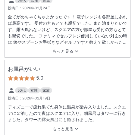
30代
女性
家族
投稿日：
2026年02月24日
全てがめちゃくちゃよかったです！ 電子レンジも各部屋にあれ
ば最高です。 受付の方もとても親切でした。また泊まりたいで
す。露天風呂ないけど、スクエアの方が部屋も受付の方もとて
も親切でした。 ファミマでセルフレジ使用していない対面の時
は 箸やスプーンお手拭きなどセルフですと教えて欲しかったで
す。電子レンジのところに端が置いてあり本当に助かりまし
もっと見る
た。 テレビではｙｏｕｔｕｂｅも見れるので子供に見ててもら
いながらトランク開けたりできたのですごく助かりました。 ホ
テルから新浦安まで行く時は少し不便に感じましたが、また泊
お風呂がいい
まりたいです！ 帰りのバスの運転手さんもすごく素敵な男性に
5.0
当たりその日初めて心が温まりました。本当にありがとうござ
いました。
50代
女性
家族
投稿日：
2026年02月19日
ディズニーで疲れ果てた身体に温泉が染み入りました。スクエ
アに２泊したので夜はスクエアに入り、朝風呂はタワーに行き
ました。タワーの露天風呂にも癒されました。
もっと見る