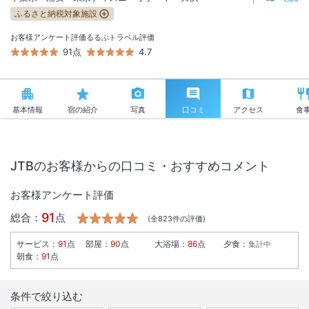
ふるさと納税対象施設
お客様アンケート評価
るるぶトラベル評価
91点
4.7
基本情報
宿の紹介
写真
口コミ
アクセス
食
JTBのお客様からの口コミ・おすすめコメント
お客様アンケート評価
91
総合：
点
(全
823
件の評価)
サービス
：
91
点
部屋
：
90
点
大浴場
：
86
点
夕食
：
集計中
朝食
：
91
点
条件で絞り込む