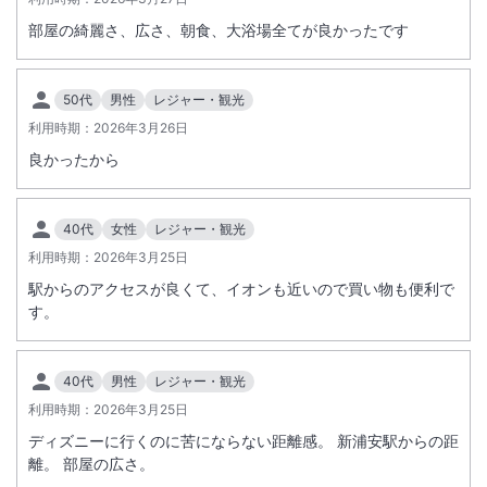
１台につきチェックイン日12時からチェックアウト13時まで
部屋の綺麗さ、広さ、朝食、大浴場全てが良かったです
2026年9月30日(水)チェックインまでの料金
1泊：2,000円
2泊：3,000円
50代
男性
レジャー・観光
3泊：4,000円
利用時期：
2026年3月26日
4泊以上：5,000円
超過 30分ごとに200円
良かったから
2026年10月1日(木)チェックイン以降の料金
40代
女性
レジャー・観光
1泊：3,000円
2泊：4,000円
利用時期：
2026年3月25日
※重要なお知らせです。必ず続きをご確認ください。
3～7泊：5,000円
駅からのアクセスが良くて、イオンも近いので買い物も便利で
超過 30分ごとに400円
す。
■駐車場料金特典の終了
仮チェックイン時の「お得な駐車場料金特典」は、2026年9月30日
40代
男性
レジャー・観光
(水)チェックイン分をもちまして終了とさせていただきます。
利用時期：
2026年3月25日
ディズニーに行くのに苦にならない距離感。 新浦安駅からの距
＜天然温泉付き大浴場『ほほえみの湯』（有料施設）のご利用について
離。 部屋の広さ。
＞