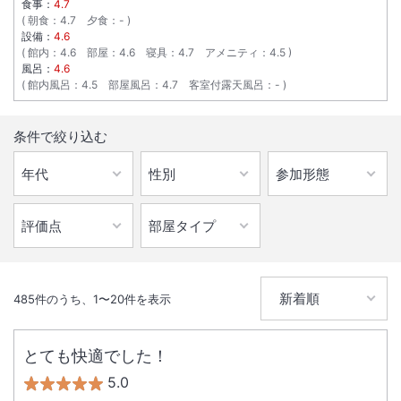
食事：
4.7
朝食
：
4.7
夕食
：
-
設備：
4.6
館内
：
4.6
部屋
：
4.6
寝具
：
4.7
アメニティ
：
4.5
風呂：
4.6
館内風呂
：
4.5
部屋風呂
：
4.7
客室付露天風呂
：
-
条件で絞り込む
485
件のうち、
1
〜
20
件を表示
とても快適でした！
5.0