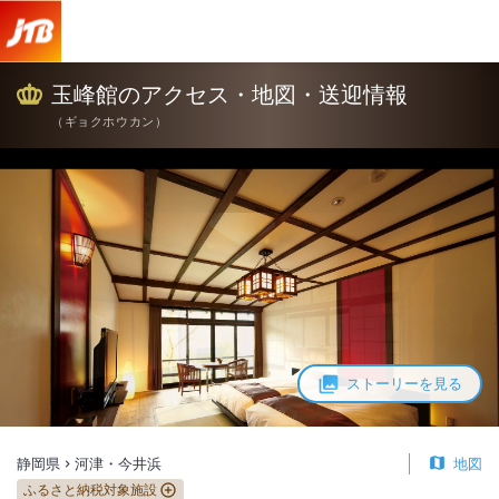
玉峰館 アクセス・地図・送迎情報【JTB】＜河津・今井浜＞
玉峰館のアクセス・地図・送迎情報
（
ギョクホウカン
）
ストーリーを見る
静岡県
河津・今井浜
地図
ふるさと納税対象施設