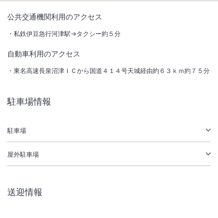
1
/
10
公共交通機関利用のアクセス
外観
私鉄伊豆急行河津駅→タクシー約５分
自動車利用のアクセス
伝説の霊泉と呼ばれ、千三百年の歴史がある峰温泉を源泉に持つ宿。海
の幸、山の幸、伊豆の旬の至福を味わう料理をご堪能下さい。河津桜並
東名高速長泉沼津ＩＣから国道４１４号天城経由約６３ｋｍ約７５分
木徒歩３分。
総客室数
16
室
IN
チェックイン
15:00
/ OUT
チェックアウト
11:00
駐車場情報
大浴場あり
露天風呂あり
駐車場
温泉
駐車場あり
屋外駐車場
施設からのお知らせ
■冬季期間 積雪・凍結について
送迎情報
冬期は、積雪・凍結するおそれがありますので、事前に天気予報をご確
認のうえ、凍結等がある場合には、タイヤチェーンをお持ちください。