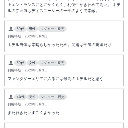
上エントランスにとにかく近く、利便性がきわめて高い。 ホテ
■ご精算はオンラインカード決済にて承ります。キャンセルの場合は規
ルの雰囲気もディズニーシーの一部のようで素敵。
定に基づいてキャンセル料を申し受けます。
※重要なお知らせです。必ず続きをご確認ください。
■ホテルより到着時間確認のご連絡をさせていただく場合がございま
す。
50代
男性
レジャー・観光
■シャンプーおよびコンディショナーは備え付けのディスペンサー式と
利用時期：
2026年3月9日
なります。
ホテル自体は素晴らしかったため。問題は部屋の眺望だけ
■ルームアメニティーのデザイン・内容は変更になる場合がございま
す。
■客室へのご案内やルームサービスのご用意はありません。
50代
女性
レジャー・観光
■駐車料金は滞在中にレセプションにてご精算ください。
利用時期：
2026年3月3日
■当ホテルは宿泊約款に基づき宿泊契約のお申込みを受付けます。
■画像はイメージです。
ファンタジーエリアに入るには最高のホテルだと思う
（Ｃ）Ｄｉｓｎｅｙ
40代
男性
レジャー・観光
＜
オンラインチェックインについて
＞
利用時期：
2026年3月3日
旅行代理店、オンライン旅行会社より宿泊を予約された方の事前登録
また行きたいすごくよかった
は、2026年9月1日（火）より一時休止いたします。
再開については、決まり次第お知らせいたします。