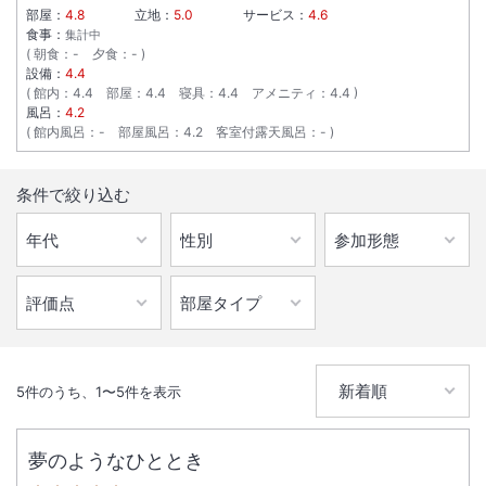
部屋：
4.8
立地：
5.0
サービス：
4.6
食事：
集計中
朝食
：
-
夕食
：
-
設備：
4.4
館内
：
4.4
部屋
：
4.4
寝具
：
4.4
アメニティ
：
4.4
風呂：
4.2
館内風呂
：
-
部屋風呂
：
4.2
客室付露天風呂
：
-
条件で絞り込む
5
件のうち、
1
〜
5
件を表示
夢のようなひととき