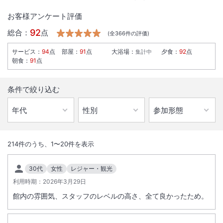
お客様アンケート評価
92
総合：
点
(全
366
件の評価)
サービス
：
94
点
部屋
：
91
点
大浴場
：
夕食
：
92
点
集計中
朝食
：
91
点
条件で絞り込む
1
/
10
東京ディズニーシー・ファンタジースプリングスホテル_ファンタジー
214
件のうち、
1
〜
20
件を表示
シャトー外観（パーク側・イメージ）
東京ディズニーシー・ファンタジースプリングスホテルは、ファンタジ
30代
女性
レジャー・観光
ースプリングスの魔法の泉のほとりに立ち、メインエントランスや中庭
利用時期：
2026年3月29日
にディズニー映画のキャラクターが岩で表現された魔法の泉があるな
館内の雰囲気、スタッフのレベルの高さ、全て良かったため。
ど、ファンタジースプリングスの雰囲気を感じながら滞在を楽しめるパ
ーク一体型のディズニーホテルです。