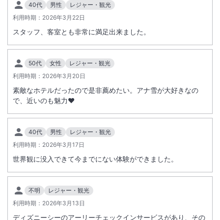
40代
男性
レジャー・観光
利用時期：
2026年3月22日
総客室数
475
室
IN
チェックイン
15:00
/ OUT
チェックアウト
12:00
スタッフ、客室とも非常に満足出来ました。
駅徒歩5分
駐車場あり
50代
女性
レジャー・観光
利用時期：
2026年3月20日
施設からのお知らせ
素敵なホテルだったので是非薦めたい。アナ雪が大好きなの
■東京ディズニーシー・ファンタジースプリングスホテルは、デラック
で、近いのも魅力❤️
スタイプの「ファンタジーシャトー」とラグジュアリータイプの「グラ
ンドシャトー」の2棟で構成されています。各プラン・商品はデラック
スタイプ「ファンタジーシャトー」の客室です。
40代
男性
レジャー・観光
■宿泊者特典として「ハッピーエントリー」をご利用いただけます。
利用時期：
2026年3月17日
対象パークの専用エントランスから一般ゲストより早く入園を開始する
世界観に没入できて今までにない体験ができました。
特典です。
対象パーク、対象外の日程、利用方法等は東京ディズニーリゾート・オ
フィシャルウェブサイトにてご確認ください。
不明
レジャー・観光
※入園には別途パークチケットが必要
利用時期：
2026年3月13日
※チェックイン日の入園には利用不可
ディズニーシーのアーリーチェックインサービスがあり、その
※特典内容は変更となる場合がございます。