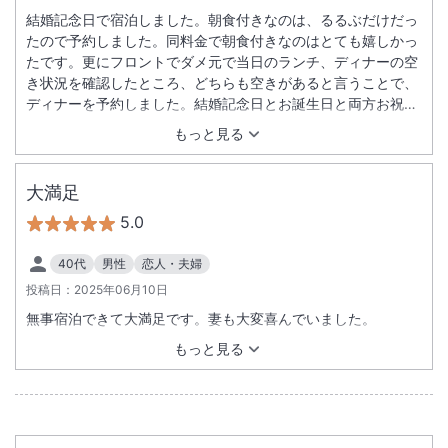
結婚記念日で宿泊しました。朝食付きなのは、るるぶだけだっ
たので予約しました。同料金で朝食付きなのはとても嬉しかっ
たです。更にフロントでダメ元で当日のランチ、ディナーの空
き状況を確認したところ、どちらも空きがあると言うことで、
ディナーを予約しました。結婚記念日とお誕生日と両方お祝い
して貰えて、お食事も美味しくて大満足でした。ありがとうご
もっと見る
ざいました。お祝いメッセージカードや、電話でメッセージも
届いて嬉しいサプライズでした。ありがとうございました。ま
た是非宿泊したいと思いました。
大満足
5.0
40代
男性
恋人・夫婦
投稿日：
2025年06月10日
無事宿泊できて大満足です。妻も大変喜んでいました。
もっと見る