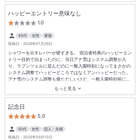
ハッピーエントリー意味なし
1.0
40代
女性
家族
投稿日：
2026年01月26日
シャワーを出すレバーが硬すぎる。 宿泊者特典のハッピーエン
トリー目的で泊まったのに、当日アナ雪はシステム調整が入
り、ラプンツェルに並んだのに一般入園時刻になってまさかの
システム調整でハッピーどころではなくアンハッピーだった。
アナ雪のシステム調整も腹ただしいけど、一般入園時刻前に並
んでるのに、入園開始後にシステム調整で再度、別に並び直し
もっと見る
っておかしいでしょ。。。ハッピーエントリーで７時に並んだ
のに。。。
記念日
5.0
50代
女性
恋人・夫婦
投稿日：
2025年09月10日