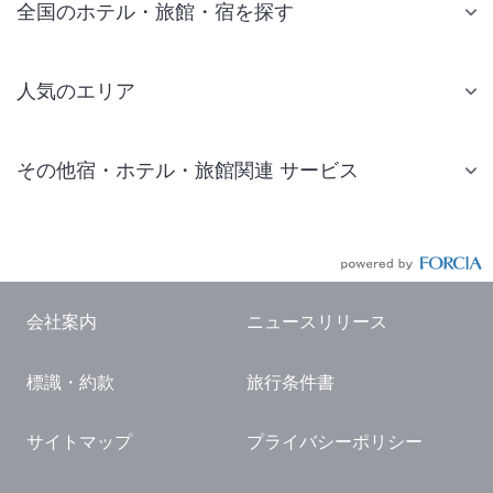
全国のホテル・旅館・宿を探す
人気のエリア
札幌 ホテル
その他宿・ホテル・旅館関連 サービス
仙台 ホテル
国内旅行・国内ツアー
東京ディズニーリゾート(R)周辺 ホテル
JR・新幹線付きツアー
東京 ホテル
航空券付きツアー
東京ドーム ホテル
会社案内
ニュースリリース
現地観光・レジャーチケット
新宿 ホテル
標識・約款
旅行条件書
国内観光ガイド
横浜 ホテル
旅行・観光情報
熱海 ホテル
サイトマップ
プライバシーポリシー
名古屋 ホテル