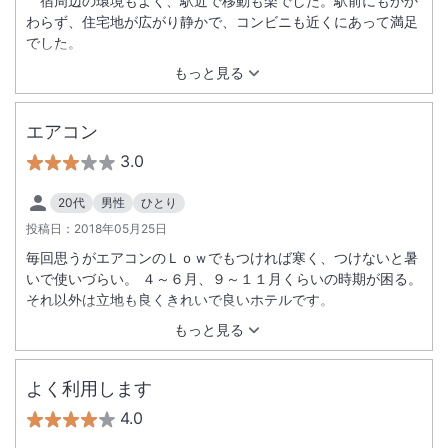
宿周辺の環境もよく、駅近で移動も楽でした。駅前にもかか
わらず、住宅地が広がり静かで、コンビニも近くにあって満足
でした。
もっと見る
エアコン
3.0
20代
男性
ひとり
投稿日：
2018年05月25日
毎回思うがエアコンのＬｏｗでもつければ寒く、つけないと暑
いで使いづらい。 ４～６月、９～１１月くらいの時期が困る。
それ以外は立地も良くきれいで良いホテルです。
もっと見る
よく利用します
4.0