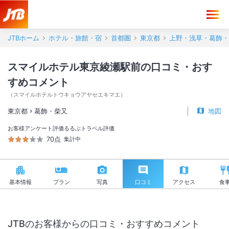
JTBホーム
ホテル・旅館・宿
首都圏
東京都
上野・浅草・葛飾・
スマイルホテル東京綾瀬駅前の口コミ・おす
すめコメント
（
スマイルホテルトウキョウアヤセエキマエ
）
東京都
葛飾・柴又
地図
お客様アンケート評価
るるぶトラベル評価
70点
集計中
基本情報
プラン
写真
口コミ
アクセス
食
JTBのお客様からの口コミ・おすすめコメント