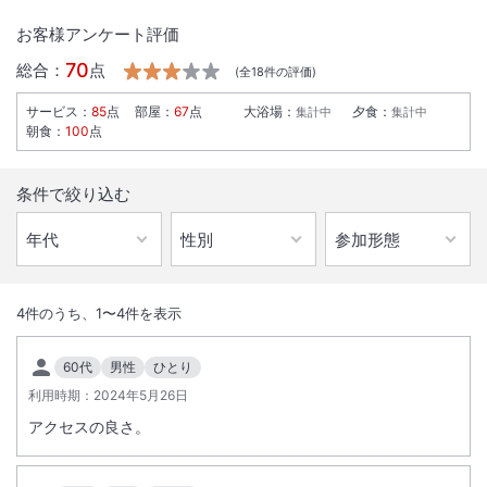
お客様アンケート評価
70
総合：
点
(全
18
件の評価)
サービス
：
85
点
部屋
：
67
点
大浴場
：
夕食
：
集計中
集計中
朝食
：
100
点
条件で絞り込む
1
/
10
外観
4
件のうち、
1
〜
4
件を表示
駅から徒歩２分。駅近なのでコンビニ・飲食店・ショップなど多数。東
60代
男性
ひとり
京スカイツリーまで電車で１５分。浅草・秋葉原・霞ヶ関へも３０分圏
利用時期：
2024年5月26日
内。
アクセスの良さ。
総客室数
168
室
IN
チェックイン
15:00
/ OUT
チェックアウト
10:00