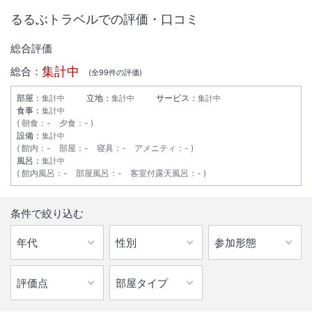
るるぶトラベルでの評価・口コミ
総合評価
集計中
総合：
(全
99
件の評価)
部屋：
立地：
サービス：
集計中
集計中
集計中
食事：
集計中
朝食
：
-
夕食
：
-
設備：
集計中
館内
：
-
部屋
：
-
寝具
：
-
アメニティ
：
-
風呂：
集計中
館内風呂
：
-
部屋風呂
：
-
客室付露天風呂
：
-
条件で絞り込む