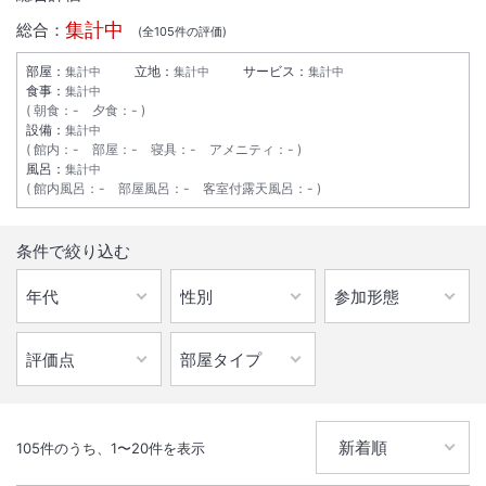
集計中
総合：
(全
105
件の評価)
部屋：
立地：
サービス：
集計中
集計中
集計中
食事：
集計中
朝食
：
-
夕食
：
-
設備：
集計中
館内
：
-
部屋
：
-
寝具
：
-
アメニティ
：
-
風呂：
集計中
館内風呂
：
-
部屋風呂
：
-
客室付露天風呂
：
-
1
/
10
条件で絞り込む
外観
ご宿泊者限定で無料軽朝食をご提供。フリーWi-Fi、フリードリンク、
コンセント完備のビジネスラウンジのご利用も無料。
IN
チェックイン
15:00
/ OUT
チェック
11:00
105
件のうち、
1
〜
20
件を表示
無線LAN
駅徒歩5分