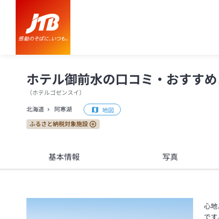
ホテル御前水 口コミ・おすすめコメント＜阿寒湖＞
ホテル御前水の口コミ・おすすめ
（
ホテルゴゼンスイ
）
北海道
阿寒湖
地図
ふるさと納税対象施設
基本情報
写真
心地
です