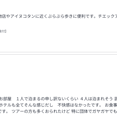
物店やアイヌコタンに近くぶらぶら歩きに便利です。チエック
食付】
お部屋 １人で泊まるの申し訳ないくらい ４人は泊まれそう 
のホテルも全てそんな感じだし 不快感はなかったです。 お食
す。 ツアーの方も多くおられたけど 特に団体でガヤガヤで