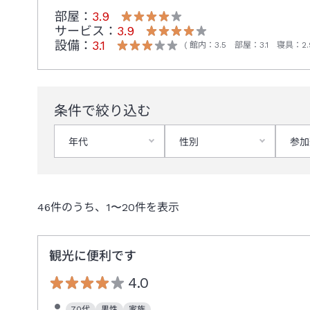
部屋：
3.9
サービス：
3.9
設備：
3.1
館内
：
3.5
部屋
：
3.1
寝具
：
2.
条件で絞り込む
年代
性別
参加
46
件のうち、
1
〜
20
件を表示
観光に便利です
4.0
70代
男性
家族