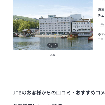
総客
チェ
ア
下車
1
/
10
外観
JTBのお客様からの口コミ・おすすめコ