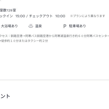
室数
129
室
15:00
10:00
ックイン
/ チェックアウト
※プランにより異なります
大浴場あり
温泉
駐車場あり
クセス：
釧路空港→阿寒バス釧路空港から阿寒湖温泉行き約６０分阿寒バスセンタ
→徒歩約１０分またはタクシー約２分
メント