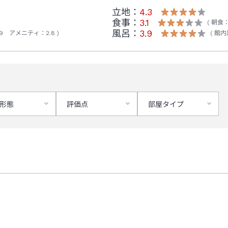
立地：
4.3
食事：
3.1
朝食
風呂：
3.9
9
アメニティ
：
2.8
館内
形態
評価点
部屋タイプ