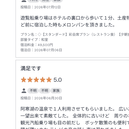
投稿日：
2026年07月12日
遊覧船乗り場はホテルの裏口から歩いて１分、土産
ど前に宿泊した時もメロンパンを頂きました。
プラン名：
◇【スタンダード】彩会席プラン（レストラン食）【夕朝
部屋タイプ：
和室
宿泊料金：
49,500
円
宿泊日：
2026年07月06日
満足です
5.0
不明
不明
家族
投稿日：
2026年06月30日
阿寒湖の温泉で１人利用させてもらいました。 広い
一望出来て素敵てした。 全体的に古いけど 周り
観光汽船乗り場も目の前だし ボッケ散策のも便利で