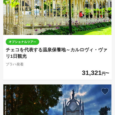
チェコを代表する温泉保養地～カルロヴィ・ヴァ
リ1日観光
プラハ発着
31,321
円