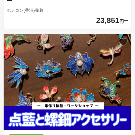
ー
ホンコン(香港)発着
23,851
円