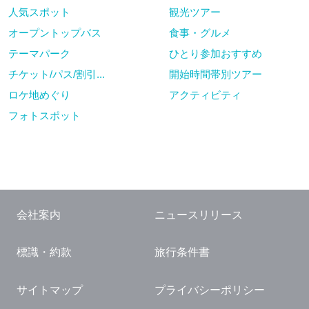
人気スポット
観光ツアー
オープントップバス
食事・グルメ
テーマパーク
ひとり参加おすすめ
チケット/パス/割引...
開始時間帯別ツアー
ロケ地めぐり
アクティビティ
フォトスポット
会社案内
ニュースリリース
標識・約款
旅行条件書
サイトマップ
プライバシーポリシー