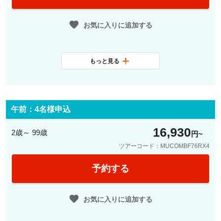
お気に入りに追加する
もっと見る
最少催行人数
3名
料金に含まれ
日本語観光ガイド、公共交通機関1
るサービス
日乗車券、レジデンツ宮殿入場
午前：4名様申込
16,930
2歳～ 99歳
円
ツアーコード：MUCOMBF76RX4
予約する
お気に入りに追加する