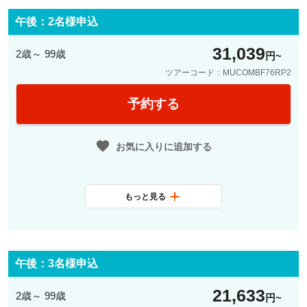
【観光】
午後：2名様申込
レジデンツ宮殿と旧市街散策
●入場
31,039
2歳～ 99歳
◎外観観光
円
日本語ガイドがご案内します
ツアーコード：MUCOMBF76RP2
●レジデンツ宮殿入場見学
予約する
◎新市庁舎
◎バイエルン国立歌劇場
●フラウエン教会
お気に入りに追加する
17:00
市内中心またはご宿泊ホテル(地下鉄
ゾーンM内)にて終了
もっと見る
最少催行人数
2名
料金に含まれ
日本語観光ガイド、公共交通機関1
最少催行人数
1名
るサービス
日乗車券、レジデンツ宮殿入場
午後：3名様申込
料金に含まれ
日本語観光ガイド、公共交通機関1
21,633
2歳～ 99歳
るサービス
円
日乗車券、レジデンツ宮殿入場