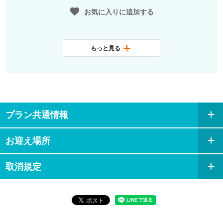
お気に入りに追加する
もっと見る
最少催行人数
4名
料金に含まれ
日本語観光ガイド、公共交通機関1
るサービス
日乗車券、レジデンツ宮殿入場
プラン共通情報
お迎え場所
取消規定