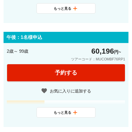
もっと見る
最少催行人数
4名
料金に含まれ
日本語観光ガイド、公共交通機関1
るサービス
日乗車券、レジデンツ宮殿入場
午後：1名様申込
60,196
2歳～ 99歳
円
ツアーコード：MUCOMBF76RP1
予約する
お気に入りに追加する
13:55
ミュンヘン市内中心部(地下鉄ゾーン
もっと見る
M内)ご宿泊ホテルロビーに集合
14:00
徒歩または公共交通機関にて出発