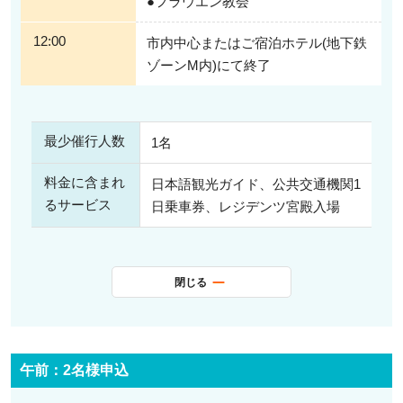
●フラウエン教会
※送迎対象範囲については、以下『お迎え場所』をご確認ください。
12:00
市内中心またはご宿泊ホテル(地下鉄
ゾーンM内)にて終了
最少催行人数
1名
料金に含まれ
日本語観光ガイド、公共交通機関1
るサービス
日乗車券、レジデンツ宮殿入場
閉じる
午前：2名様申込