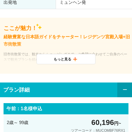
出発地
ミュンヘン発
ここが魅力！
経験豊富な日本語ガイドをチャーター！レジデンツ宮殿入場+旧
市街散策
旧市街散策では、観光からショッピングまで、ご希望に合わせてご自身のペー
もっと見る
スで観光プランを組めます。
プラン詳細
午前：1名様申込
60,196
2歳～ 99歳
円
ツアーコード：MUCOMBF76RX1