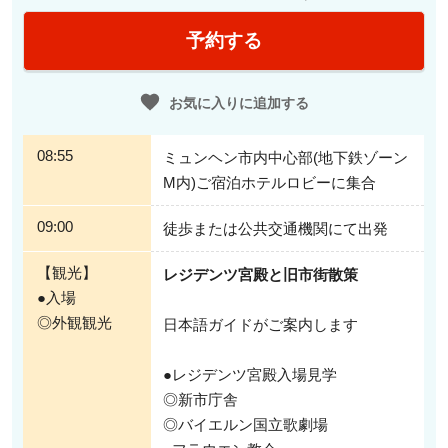
レジデンツ宮殿では、豪華な宮廷の居室や壮麗なホール、宝物館
予約する
や美しい劇場を見学
14世紀に建設が始まり、その後増改築が繰り返された結果、ルネサンスやバロ
お気に入りに追加する
ック、ロココなど多様な建築様式が融合しているレジデンツ宮殿。当時の宮廷
文化と権力の象徴を今に伝えています。
08:55
ミュンヘン市内中心部(地下鉄ゾーン
M内)ご宿泊ホテルロビーに集合
09:00
徒歩または公共交通機関にて出発
【観光】
レジデンツ宮殿と旧市街散策
●入場
◎外観観光
日本語ガイドがご案内します
1/2
●レジデンツ宮殿入場見学
宿泊ホテル出発で安心＆公共交通機関1日乗車券付き！
◎新市庁舎
◎バイエルン国立歌劇場
解散はホテルまたは市内中心地となります。解散後も公共交通機関1日乗車券
を使って各々観光が可能です。