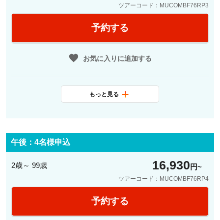
ツアーコード：MUCOMBF76RP3
予約する
お気に入りに追加する
もっと見る
最少催行人数
3名
料金に含まれ
日本語観光ガイド、公共交通機関1
るサービス
日乗車券、レジデンツ宮殿入場
午後：4名様申込
16,930
2歳～ 99歳
円
ツアーコード：MUCOMBF76RP4
予約する