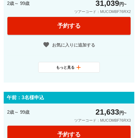
31,039
2歳～ 99歳
円
ツアーコード：MUCOMBF76RX2
予約する
お気に入りに追加する
もっと見る
最少催行人数
2名
料金に含まれ
日本語観光ガイド、公共交通機関1
るサービス
日乗車券、レジデンツ宮殿入場
午前：3名様申込
21,633
2歳～ 99歳
円
ツアーコード：MUCOMBF76RX3
予約する