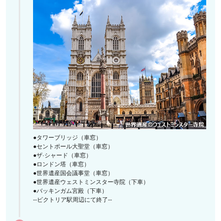
●タワーブリッジ（車窓）
●セントポール大聖堂（車窓）
●ザ·シャード（車窓）
●ロンドン塔（車窓）
●世界遺産国会議事堂（車窓）
●世界遺産ウェストミンスター寺院（下車）
●バッキンガム宮殿（下車）
--ビクトリア駅周辺にて終了--