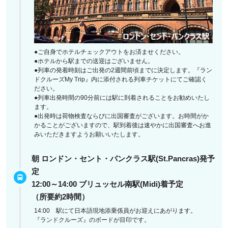
●ご自身でホテルチェックアウトをお済ませください。
●ホテルから駅までの送迎はございません。
●列車の発着時刻はご出発の2週間前頃までに決定します。『ラン
ドクルーズMy Trip』内に添付される列車チケットにてご確認く
ださい。
●列車出発時間の90分前には駅に到着されることをお勧めいたし
ます。
●出発時は荷物検査ならびに出国審査がございます。お時間がか
かることがございますので、駅到着後は速やかに出国審査へお進
みいただきますようお願いいたします。
朝 ロンドン・セント・パンクラス駅(St.Pancras)発予
定
12:00～14:00 ブリュッセル南駅(Midi)着予定
（所要約2時間）
14:00 駅にて日本語現地添乗係員がお迎えにあがります。
『ランドクルーズ』のボードが目印です。