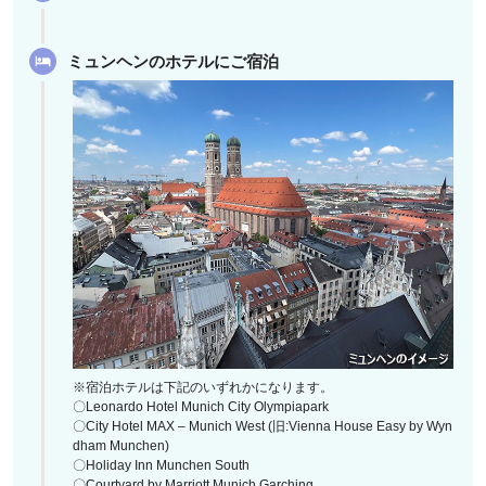
ミュンヘンのホテルにご宿泊
※宿泊ホテルは下記のいずれかになります。
〇Leonardo Hotel Munich City Olympiapark
〇City Hotel MAX – Munich West (旧:Vienna House Easy by Wyn
dham Munchen)
〇Holiday Inn Munchen South
〇Courtyard by Marriott Munich Garching