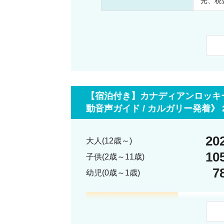
光、税
【宿泊付き】カナディアンロッキー
動音声ガイド / カルガリー発着》 
20
大人(12歳～)
10
子供(2歳～11歳)
7
幼児(0歳～1歳)
＜1日目＞
カルガリー