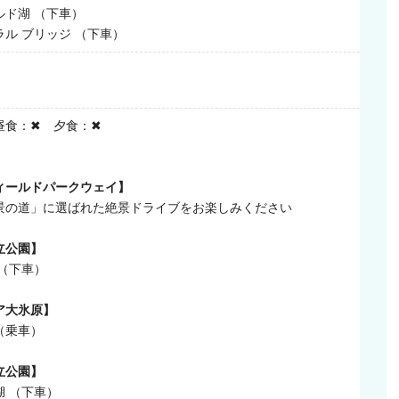
ド湖 （下車）
ル ブリッジ （下車）
昼食：✖ 夕食：✖
ィールドパークウェイ】
景の道」に選ばれた絶景ドライブをお楽しみください
立公園】
（下車）
ア大氷原】
（乗車）
立公園】
 （下車）