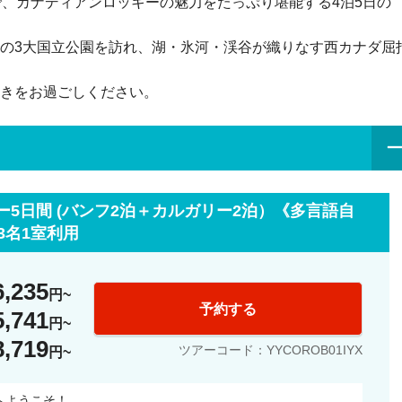
で、カナディアンロッキーの魅力をたっぷり堪能する4泊5日の
の3大国立公園を訪れ、湖・氷河・渓谷が織りなす西カナダ屈
きをお過ごしください。
5日間 (バンフ2泊＋カルガリー2泊）《多言語自
3名1室利用
6,235
円
予約する
5,741
円
8,719
ツアーコード：YYCOROB01IYX
円
へようこそ！