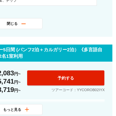
金、チップ
閉じる
5日間 (バンフ2泊＋カルガリー2泊）《多言語自
2名1室利用
2,083
円
予約する
5,741
円
8,719
ツアーコード：YYCOROB02IYX
円
へようこそ！
もっと見る