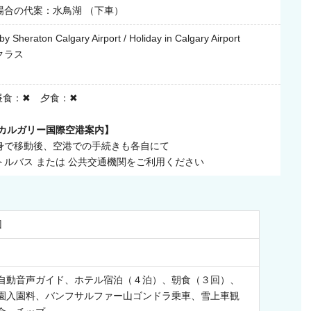
合の代案：水鳥湖 （下車）
by Sheraton Calgary Airport / Holiday in Calgary Airport
クラス
昼食：✖ 夕食：✖
 カルガリー国際空港案内】
身で移動後、空港での手続きも各自にて
トルバス または 公共交通機関をご利用ください
回
自動音声ガイド、ホテル宿泊（４泊）、朝食（３回）、
園入園料、バンフサルファー山ゴンドラ乗車、雪上車観