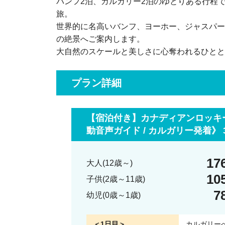
バンフ2泊、カルガリー2泊のゆとりある行程
旅。
世界的に名高いバンフ、ヨーホー、ジャスパー
の絶景へご案内します。
大自然のスケールと美しさに心奪われるひとと
プラン詳細
【宿泊付き】カナディアンロッキー
動音声ガイド / カルガリー発着》 
17
大人(12歳～)
10
子供(2歳～11歳)
7
幼児(0歳～1歳)
＜1日目＞
カルガリー