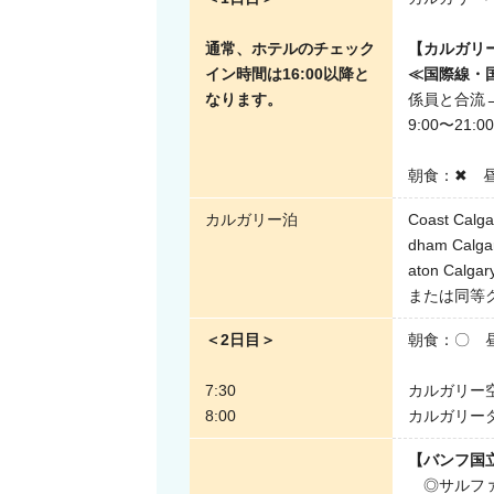
通常、ホテルのチェック
【カルガリー
イン時間は16:00以降と
≪国際線・
なります。
係員と合流
9:00〜21:
朝食：✖ 
カルガリー泊
Coast Calga
dham Calgary
aton Calgary
または同等
＜2日目＞
朝食：〇 
7:30
カルガリー
8:00
カルガリー
【バンフ国
◎サルファ