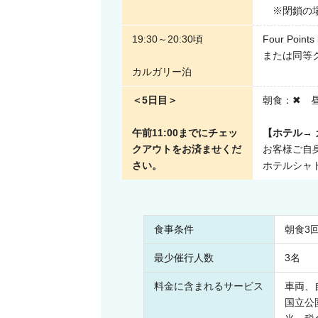
※閉鎖の場
19:30～20:30頃
Four Points 
または同等
カルガリー泊
＜5日目＞
朝食：✖ 
午前11:00までにチェッ
【ホテル→
クアウトをお済ませくだ
お客様ご自
さい。
ホテルシャ
食事条件
朝食3
最少催行人数
3名
料金に含まれるサービス
車両、
国立公