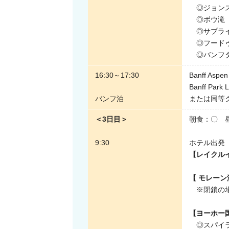
◎ジョンス
◎ボウ滝
◎サプライ
◎フードゥ
◎バンフタ
16:30～17:30
Banff Aspen 
Banff Park 
バンフ泊
または同等
＜3日目＞
朝食：〇 
9:30
ホテル出発
【レイクル
【 モレーン
※閉鎖の場
【ヨーホー
◎スパイラ