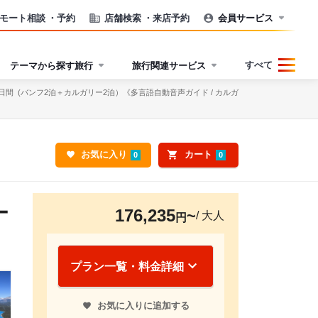
モート相談
・予約
店舗検索
・来店予約
会員サービス
すべて
テーマから探す旅行
旅行関連サービス
間 (バンフ2泊＋カルガリー2泊）《多言語自動音声ガイド / カルガ
お気に入り
カート
0
0
ー
176,235
/ 大人
円
プラン一覧・料金詳細
お気に入りに追加する