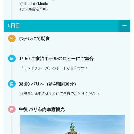
〇Hotel de'Medici
(ホテル指定不可)
5日目
ホテルにて朝食
07:50 ご宿泊ホテルのロビーにご集合
『ランドクルーズ』のボードが目印です！
08:00 パリへ（約4時間30分）
※昼食は途中の休憩所にて各自でおとりください。
午後 パリ市内車窓観光