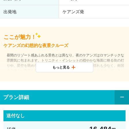
出発地
ケアンズ発
ここが魅力！
ケアンズの幻想的な夜景クルーズ
昼間のリゾート感あふれる景色とは異なり、夜のケアンズはロマンチックな
雰囲気に包まれます。トリニティ・インレットの穏やかな海面に映る街の灯
りや、星空を眺めながらのクルーズは特別感たっぷり。揺れも少なく、南国
もっと見る
の心地よい夜風を感じながら、ゆったりとした時間を過ごせます。デッキか
ら眺めるエスプラネード周辺の景色も魅力です。
豪華ビュッフェディナー
船内では、新鮮なシーフードや地元食材を使用したバラエティ豊かなビュッ
プラン詳細
フェディナーをご用意。温製料理から冷製料理まで幅広いメニューが並び、
お好みに合わせてお楽しみいただけます。空調完備の快適なダイニングで、
景色を眺めながらゆっくり食事ができるのも魅力。南国ならではの味覚を堪
送付なし
能できる贅沢なディナータイムです。
特別な夜を演出する優雅な時間