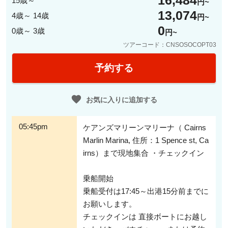
16,484
15歳～
円
13,074
乗船時のウェルカムドリンクから始まる優雅なひとときは、旅行の締めくく
4歳～ 14歳
円
りにもぴったり。船内バーでは追加ドリンクの購入も可能で、大人のリゾー
0
0歳～ 3歳
ト時間を満喫できます。カップルやご夫婦での利用はもちろん、ハネムーン
円
や記念日にも人気。静かな海の上で過ごす非日常的な時間が、ケアンズ旅行
ツアーコード：CNSOSOCOPT03
の思い出をより特別なものにしてくれます。
予約する
お気に入りに追加する
05:45pm
ケアンズマリーンマリーナ（ Cairns
Marlin Marina, 住所：1 Spence st, Ca
irns）まで現地集合 ・チェックイン
乗船開始
乗船受付は17:45～出港15分前までに
お願いします。
チェックインは 直接ボートにお越し