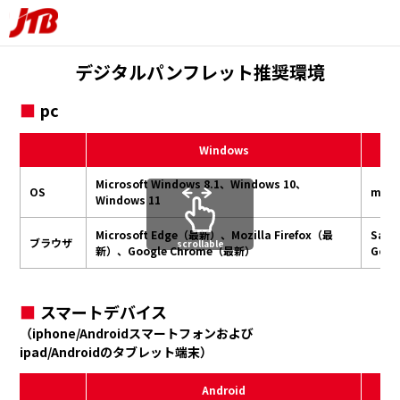
デジタルパンフレット
推奨環境
pc
Windows
Microsoft Windows 8.1、Windows 10、
OS
macO
Windows 11
Microsoft Edge（最新）、Mozilla Firefox（最
Safa
ブラウザ
scrollable
新）、
Google Chrome（最新）
Goo
スマートデバイス
（iphone/Androidスマートフォンおよび
ipad/Androidのタブレット端末）
Android