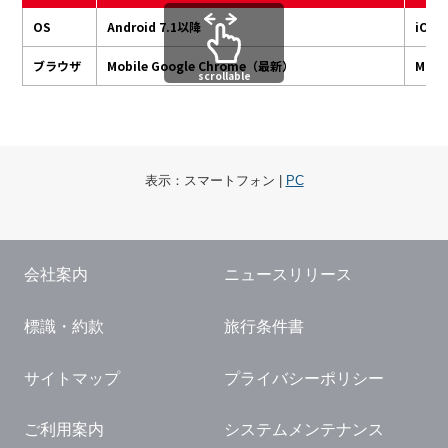
OS
Android 7.1以降
iOS 
ブラウザ
Mobile Google Chrome（最新）
Mobi
scrollable
表示：
スマートフォン
|
PC
会社案内
ニュースリリース
標識・約款
旅行条件書
サイトマップ
プライバシーポリシー
ご利用案内
システムメンテナンス