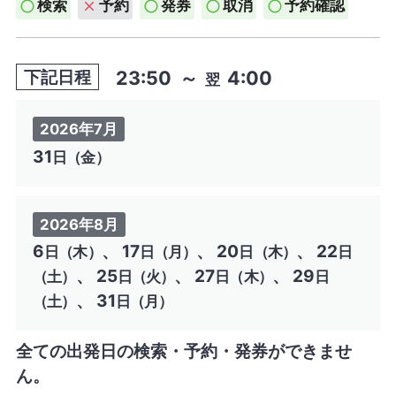
検索
予約
発券
取消
予約確認
23:50
～
4:00
下記日程
翌
2026年7月
31
日（金）
2026年8月
6
、 17
、 20
、 22
日（木）
日（月）
日（木）
日
、 25
、 27
、 29
（土）
日（火）
日（木）
日
、 31
（土）
日（月）
全ての出発日の検索・予約・発券ができませ
ん。