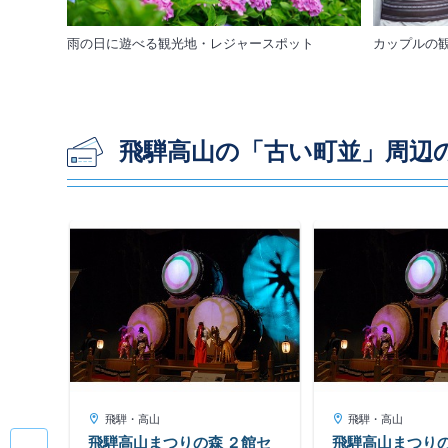
雨の日に遊べる観光地・レジャースポット
カップルの
飛騨高山の「古い町並」周辺
レク
飛騨・高山
飛騨・高山
飛騨高山まつりの森 ２館セ
飛騨高山まつりの