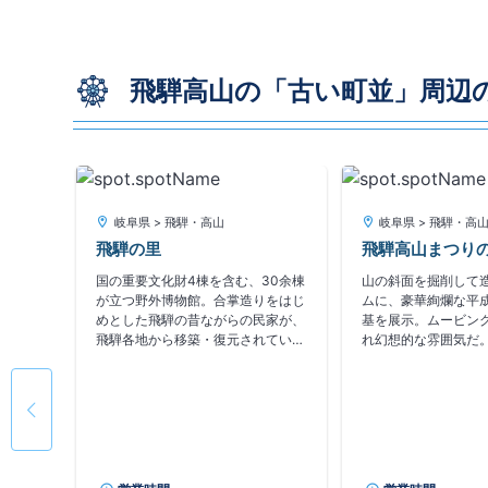
飛騨高山の「古い町並」周辺
岐阜県 > 飛騨・高山
岐阜県 > 飛騨・高
飛騨の里
飛騨高山まつり
魚イトウ
を再現し
国の重要文化財4棟を含む、30余棟
山の斜面を掘削して
曽馬や鶏
が立つ野外博物館。合掌造りをはじ
ムに、豪華絢爛な平
、長閑な
めとした飛騨の昔ながらの民家が、
基を展示。ムービン
と間違い
飛騨各地から移築・復元されてい
れ幻想的な雰囲気だ。
飛騨の名
る。館内では、くみひも、さしこな
基の屋台からくりも
った日本
どの体験等も日替りでできる(詳細
り、中でも「福寿台
年代の
は要問合せ)。
福神を題材に制作さ
ジオラマ
「福寿台」で、毎時3
しめる文
されている。からく
起のいいもので、最
敵なサプライズがあ