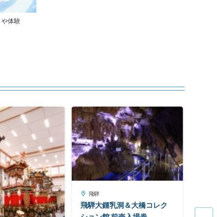
トや体験
飛
飛騨
の昆
飛騨
飛騨大鍾乳洞＆大橋コレク
ション館 前売入場券