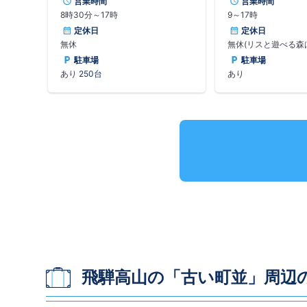
営業時間
営業時間
らくり」は1本の木か
8時30分～17時
9～17時
鼓では世界一の大き
2m73cmの大太鼓。
定休日
定休日
体のからくり人形が
無休
無休(リスと遊べる森
鼓は圧巻の響き。隣
駐車場
駐車場
虫・ちょうの館」には
あり
250台
あり
頭もの標本を展示。
ては「リスと遊べる
飛騨高山の「古い町並」周辺