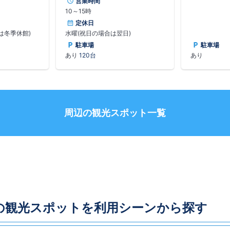
営業時間
ら作られた太
寄進して再興
10～15時
さで、最大径
の社殿は、昭和5
毎時40分から3
れたもの。商
定休日
打ち鳴らす大太
除けの神など
は冬季休館)
水曜(祝日の場合は翌日)
接の「世界の昆
る。奉納の絵
駐車場
駐車場
、3万種10万
さ桐の灯籠な
あり
120台
あり
春から秋にかけ
森」もある。
周辺の観光スポット一覧
の観光スポットを利用シーンから探す