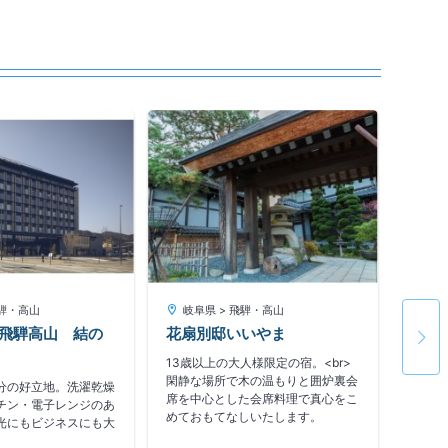
飛騨・高山
岐阜県 > 飛騨・高山
岐阜
飛騨高山 結の
花扇別邸いいやま
スパ
山
13歳以上の大人様限定の宿。<br>
閑静な場所で木の温もりと囲炉裏会
分の好立地。洗濯乾燥
ＪＲ高
席を中心とした会席料理で真心をこ
チン・電子レンジのあ
要観光
めておもてなしいたします。
光にもビジネスにも大
群の立
いるの