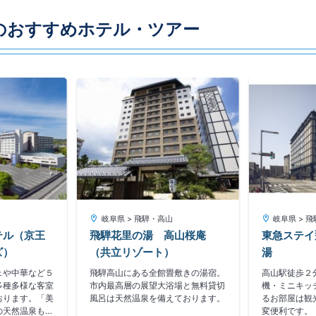
のおすすめホテル・ツアー
山
岐阜県 > 飛騨・高山
岐阜県 > 
テル（京王
飛騨花里の湯 高山桜庵
東急ステイ
ズ）
（共立リゾート）
湯
ェや中華など５
飛騨高山にある全館畳敷きの湯宿。
高山駅徒歩２
多種多様な客室
市内最高層の展望大浴場と無料貸切
機・ミニキッ
おります。「美
風呂は天然温泉を備えております。
るお部屋は観
の天然温泉も好
変便利です。