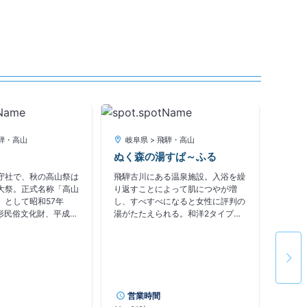
岐阜
レー
飛騨・高山
岐阜県 > 飛騨・高山
Gatt
ぬく森の湯すぱ～ふる
旧神岡
守社で、秋の高山祭は
飛騨古川にある温泉施設。入浴を繰
ト付き
大祭。正式名称「高山
り返すことによって肌につやが増
気のア
」として昭和57年
し、すべすべになると女性に評判の
なかコ
無形民俗文化財、平成28
湯がたたえられる。和洋2タイプの
ら旧神
ユネスコ無形文化遺産登
浴場がある。
営
を往復
徳天皇のころで、凶族
まちな
コース
て来た難波根子武振熊
の1日
り、神
こたけふるくまのみこ
より変
走れる
願をしたのが始まりと
確認
ほか、
。元和9年(1623)、
営業時間
ト、木
主・金森重頼が社殿を
定