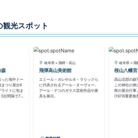
の観光スポット
山
岐阜県 > 飛騨・高山
岐阜県 > 
の森
飛彈高山美術館
桜山八幡宮
造った地中ドー
エミール・ガレやルネ・ラリックら
高山北部の鎮
成まつり屋台6
に代表されるアール・ヌーヴォー、
この神社の例
グライトに包ま
アール・デコのガラス芸術作品や家
祭の屋台行事
5分間隔で7
具を展示。
(1979)重要
披露されてお
年(2017)
からくり」は七
録。創建は仁
れた平成屋台
の征伐にやっ
0分から上演
命[なにわね
り人形の舞も縁
と]が戦勝祈
後まで見ると素
伝えられている
る。「大太鼓か
2代目高山城