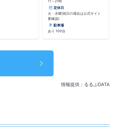
11～21時
まで乗
した。現在の総檜造り
まちな
予約時
1年(1976)に新築さ
定休日
3月中
鉄橋を
売繁盛・学問の神・厄
火・水曜(祝日の場合は公式サイト
業の場
満点で
を祭る5つの社があ
要確認)
確認
るので
馬、大きな手水鉢、逆
駐車場
駐
ど見どころも多い。
あり
100台
あり
情報提供：るるぶDATA