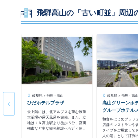
飛騨高山の「古い町並」周辺
岐阜県 > 飛騨・高山
岐阜県 > 飛騨・高
ひだホテルプラザ
高山グリーンホ
グループホテル
がら、玄
最上階には、北アルプスを望む展望
つらえ
大浴場や露天風呂を完備。また、立
和食をはじめブッフ
りも、旅
地はＪＲ高山駅より徒歩５分、宮川
店舗のレストランや
切にした
朝市など主な観光施設へも近く便利
タイプをご用意して
です。
人の湯」として評判