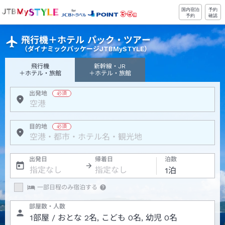
国内宿泊
予約
予約
確認
飛行機＋ホテル パック・ツアー
（ダイナミックパッケージJTBMySTYLE）
飛行機
新幹線・JR
＋ホテル・旅館
＋ホテル・旅館
出発地
目的地
出発日
帰着日
泊数
一部日程のみ宿泊する
部屋数・人数