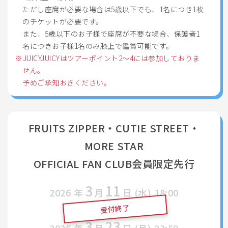
ただし座席が必要な場合は5歳以下でも、1名につき1枚
のチケットが必要です。
また、5歳以下のお子様で座席が不要な場合、保護者1
名につきお子様1名のみ膝上で鑑賞可能です。
JUICYJUICYはツアーポイント2～4には参加しておりま
せん。
予めご承知おきください。
FRUITS ZIPPER・CUTIE STREET・
MORE STAR
OFFICIAL FAN CLUB会員限定先行
3
11
2026
年
月
日 (水)
18:00
受付終了
〜
3
23
2026
年
月
日 (月)
23:59