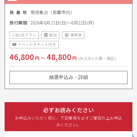
発 着 地
現地集合（那覇市内）
旅行期間
2026年6月21日(日)～6月22日(月)
1泊2日プラン
宿泊
専用車
イベントチケット付き
46,800
48,800
円
〜
円
(大人お1人様・税込)
抽選申込み・詳細
必ずお読みください
お申込みいただく前に、下記事項を必ずご確認の上お申込
みください。