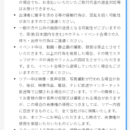
の場合でも、お支払いいただいたご旅行代金の返金対応等
はお受けできません。
出演者に握手を求める等の接触行為は、混乱を招く可能性
がありますのでご遠慮ください。
一般の方や公共の施設の迷惑となる可能性がございますの
で、空港(日本国内を含む)やホテル・イベント会場での入
待ち・出待ち行為はご遠慮ください。
イベント中は、動画・静止画の撮影、録音は禁止とさせて
いただきます。以上の行為を発見した場合、その場でスタ
ッフがデータの消去やフィルムの回収をさせていただきま
す。また、イベント会場から退場していただく場合もござ
いますので、ご了承ください。
ツアー中は映像・音声収録、写真撮影が行われる場合があ
り、後日、映像作品、雑誌、テレビ放送やインターネット
放送等で公開される場合がございます。ツアーの模様とし
てお客様の顔や音声が収録又は撮影される場合があります
が、この場合の肖像権の使用につきましては、ツアー内容
に包含するものとして、全て当社JTBに帰属いたします。
なお、本ツアーにお申込いただきました時点で、肖像権の
使用を承諾いただいたものといたします。
スタッフによる指示以外の、移動や退席はご遠慮くださ