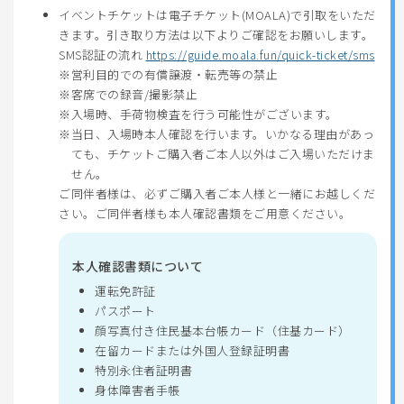
イベントチケットは電子チケット(MOALA)で引取をいただ
きます。引き取り方法は以下よりご確認をお願いします。
SMS認証の流れ
https://guide.moala.fun/quick-ticket/sms
営利目的での有償譲渡・転売等の禁止
客席での録音/撮影禁止
入場時、手荷物検査を行う可能性がございます。
当日、入場時本人確認を行います。いかなる理由があっ
ても、チケットご購入者ご本人以外はご入場いただけま
せん。
ご同伴者様は、必ずご購入者ご本人様と一緒にお越しくだ
さい。ご同伴者様も本人確認書類をご用意ください。
本人確認書類について
運転免許証
パスポート
顔写真付き住民基本台帳カード（住基カード）
在留カードまたは外国人登録証明書
特別永住者証明書
身体障害者手帳