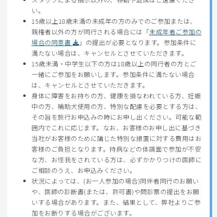
い。
15歳以上18歳未満の未成年の方のみでのご参加または、
親権者以外の方が同行される場合には「
未成年者ご参加の
場合の同意書
」の提出が必要となります。参加条件に
満たない場合は、キャンセルとさせていただきます。
15歳未満・中学生以下の方は18歳以上の同行者の方とご
一緒にご参加をお願いします。参加条件に満たない場合
は、キャンセルとさせていただきます。
身体に障害をお持ちの方、健康を損なわれている方、妊娠
中の方、補助犬使用の方、特別な配慮を必要とする方は、
その旨を旅行お申込みの時にお申し出ください。可能な範
囲内でこれに応じます。なお、お客様のお申し出に基づき
当社がお客様のために講じた特別な措置に対する費用はお
客様のご負担となります。持病などの体調面で参加が不安
な方、お怪我をされている方は、必ずかかりつけの医師に
ご相談のうえ、お申込みください。
状況によっては、(お一人参加の場合)同伴者同行のお願い
や、医師の診断書(または、許可書)や問診票の提出をお願
いする場合があります。また、結果として、弊社よりご参
加をお断りする場合がございます。