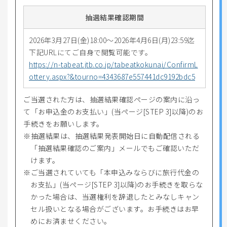
抽選結果確認期間
2026年3月27日(金)18:00～2026年4月6日(月)23:59迄
下記URLにてご自身で閲覧可能です。
https://n-tabeat.jtb.co.jp/tabeatkokunai/ConfirmL
ottery.aspx?&tourno=4343687e557441dc9192bdc5
ご当選された方は、抽選結果確認ページの案内に沿っ
て「お申込金のお支払い」(当ページ[STEP 3]以降)のお
手続きをお願いします。
抽選結果は、抽選結果発表開始日に自動配信される
「抽選結果確認のご案内」メールでもご確認いただ
けます。
ご当選されていても「本申込みならびに旅行代金の
お支払」(当ページ[STEP 3]以降)のお手続きを取らな
かった場合は、当選権利を辞退したとみなしキャン
セル扱いとなる場合がございます。お手続きはお早
めにお済ませください。