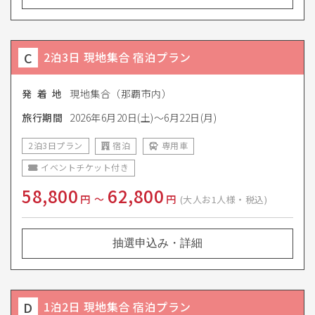
C
2泊3日 現地集合 宿泊プラン
発 着 地
現地集合（那覇市内）
旅行期間
2026年6月20日(土)〜6月22日(月)
2泊3日プラン
宿泊
専用車
イベントチケット付き
58,800
62,800
円
〜
円
(大人お1人様・税込)
抽選申込み・詳細
D
1泊2日 現地集合 宿泊プラン