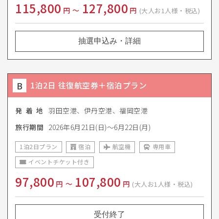
115,800
127,800
円
〜
円
(大人お1人様・税込)
抽選申込み・詳細
B
1泊2日 往復航空券＋宿泊プラン
発 着 地
羽田空港、伊丹空港、福岡空港
旅行期間
2026年6月21日(日)～6月22日(月)
1泊2日プラン
宿泊
航空機
専用車
イベントチケット付き
97,800
107,800
円
〜
円
(大人お1人様・税込)
受付終了