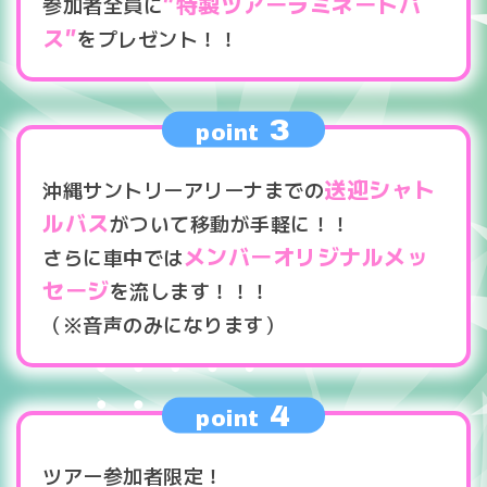
”特製ツアーラミネートパ
参加者全員に
ス”
をプレゼント！！
3
point
送迎シャト
沖縄サントリーアリーナまでの
ルバス
がついて移動が手軽に！！
メンバーオリジナルメッ
さらに車中では
セージ
を流します！！！
（※音声のみになります）
4
point
ツアー参加者限定！