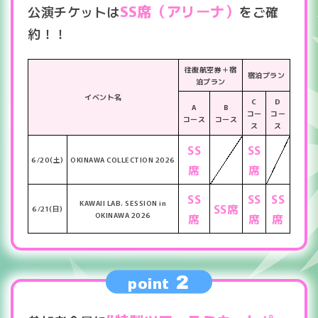
SS席（アリーナ）
公演チケットは
をご確
約！！
往復航空券＋宿
宿泊プラン
泊プラン
イベント名
C
D
A
B
コー
コー
コース
コース
ス
ス
SS
SS
6/20(土)
OKINAWA COLLECTION 2026
席
席
SS
SS
SS
KAWAII LAB. SESSION in
SS席
6/21(日)
OKINAWA 2026
席
席
席
2
point