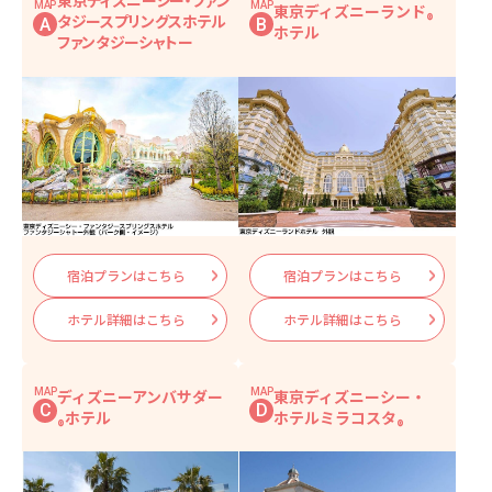
東京ディズニーシー・ファン
MAP
MAP
東京ディズニーランド
®
タジースプリングスホテル
A
B
ホテル
ファンタジーシャトー
モデルコース(一例）
1日目
東京ディズニーランド
でパークを満喫
®
憧れの
東京ディズニーシー・ファンタジースプリ
ングスホテル ファンタジーシャトーに宿泊
2日目
6:30確約
「ファンタジースプリング・レストラ
宿泊プランはこちら
宿泊プランはこちら
ン」で朝食
ホテル詳細はこちら
ホテル詳細はこちら
「ハッピーエントリー」でファンタジースプリング
ス・エントランスかららくらくアクセス！
東京ディズニーシー
でアトラクションを満喫
MAP
MAP
ディズニーアンバサダー
東京ディズニーシー・
®
C
D
ホテル
ホテルミラコスタ
憧れの東京ディズニーシー・ファンタジースプリ
®
®
ングスホテル ファンタジーシャトーに宿泊
3日目