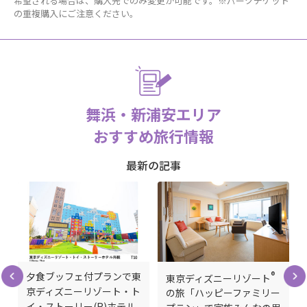
希望される場合は、購入先でのみ変更が可能です。※パークチケット
の重複購入にご注意ください。
舞浜・新浦安エリア
おすすめ旅行情報
最新の記事
®
京
夕食ブッフェ付プランで東
東京ディズニーリゾート
タ
京ディズニーリゾート・ト
の旅「ハッピーファミリー
イ・ストーリー(R)ホテル