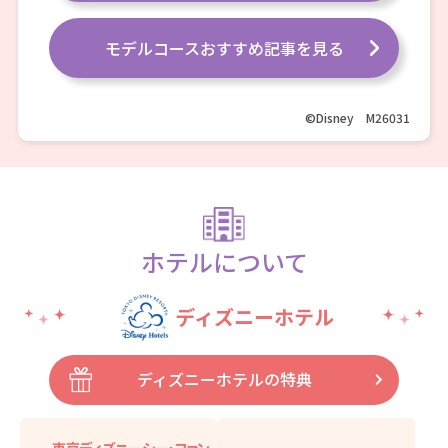
モデルコースおすすめ記事を見る
嬉しい
©Disney M26031
2連泊２朝食付き！
朝食時間
A パターン
１泊目朝食6:30確約 ２泊目朝食8:00確約
B パターン
ホテルについて
１泊目朝食8:00確約 ２泊目朝食6:30確約
朝食場所
ディズニーホテル
オールデイ・ダイニング
「ファンタジースプリングス・レストラン」
ディズニーホテルの特典
客室
・ベイエリアサイド スーペリア・アルコーヴル
ーム
・デラックスタイプ