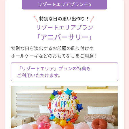
リゾートエリアプラン＋α
特典利用
可能期間
特別な日の思い出作り！
ご旅行のお申込をした日からご旅行帰着日までの
リゾートエリアプラン
期間
※無料視聴はディズニープラスに入会した日から起算して
「アニバーサリー」
30日間となります。
特別な日を演出するお部屋の飾り付けや
ホールケーキなどのおもてなしをご用意！
3
モバイルバッテリー
レンタルサービス割
引
クーポン
「リゾートエリア」プランの特典も
パーク内外に設置されたレンタルス
ご利用いただけます。
タンドなど、レンタルスタンドのあ
る場所ならどこでも借りられて、ど
こでも返却OK！電池の残量を気にせ
ずパークを満喫できる♪
4
手荷物預かりサービス
割引クーポン