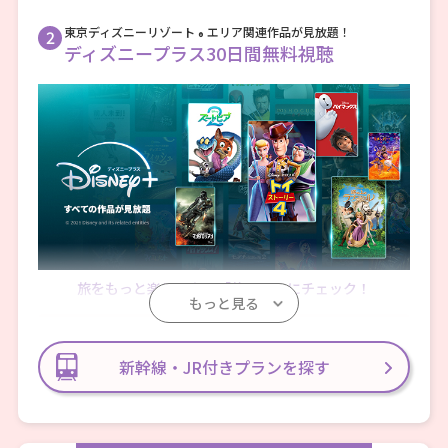
東京ディズニーリゾート
エリア関連作品が見放題！
2
®
ディズニープラス30日間無料視聴
旅をもっと楽しむなら「旅マエ」にチェック！
もっと見る
対象者
期間中に下記の対象商品でご旅行にご参加された1
新幹線・JR付きプランを探す
8歳以上の日本国内在住のお客様（ご同行者様含
む）
※ 特典のお申込みは１滞在（１旅行）につきおひとり1回