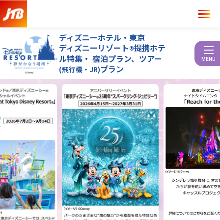
ディズニーホテル・東京
ディズニーリゾート
提携ホテ
®
ル特集・
宿泊プラン、ツアー
MENU
プラン
(飛行機・JR)