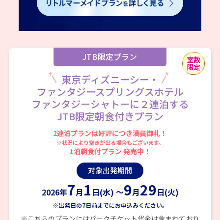
JTB限定プラン
東京ディズニーシー・
ファンタジースプリングスホテル
ファンタジーシャトーに２連泊する
JTB限定朝食付きプラン
2連泊プランは好評につき満員御礼！
※状況により空きが出る場合もございます。
1泊朝食付プラン 発売中！
対象出発期間
7
1
9
29
2026年
月
日(水) ～
月
日(火)
※出発日の7日前までに
お申込みください。
※こちらのプランにはパークチケット代金は含まれており