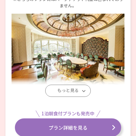
ません。
もっと見る
オールデイ・ダイニング
オール
ファンタジースプリングス・レストラン
ファン
1泊朝食付プランも発売中
プラン詳細を見る