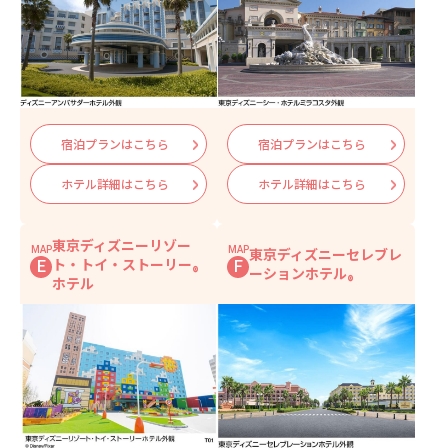
8:00確約
「ファンタジースプリング・レストラ
ン」で朝食
チェックアウトまで
ホテルを満喫
宿泊プランはこちら
宿泊プランはこちら
ファンタジースプリングス・エントランスかららく
らくアクセス！
ホテル詳細はこちら
ホテル詳細はこちら
「ハッピーエントリー」などディズニー
ホテル共通の特典はこちら
東京ディズニーリゾー
■目安旅行代金
MAP
MAP
東京ディズニーセレブレ
ト・トイ・ストーリー
E
F
®
87,800円～105,400円
ーションホテル
®
ホテル
※
出発日
：7月1日～9月29日出発
JR新大阪駅～舞浜駅発着
往復新幹線のぞみ号又はひかり号又はこだま号普通車指定席利用
3日間旅行代金
（おとな1名様/4名1室利用時/東京ディズニーシー・
ファンタジースプリングスホテル ファンタジーシャトー2泊朝食付）
※こちらのプランにはパークチケット代金は含まれておりません。