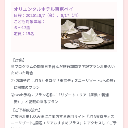
オリエンタルホテル東京ベイ
日程：2026年8/7（金）、8/17（月）
こども対象年齢：
６～12歳
定員：15名
【対象】
当プログラムの開催日を含んだ旅行期間で下記プランお申込い
ただいた場合
① 店舗予約：JTBカタログ「東京ディズニーリゾート
への旅」
®
に掲載のプラン
② Web予約：プラン名称に「リゾートエリア（舞浜・新浦
安）」と記載のあるプラン
【ご予約の流れ】
ご旅行お申し込み後にご案内する専用サイト『JTB東京ディズ
ニーリゾート
周辺エリアおすすめプラス』にアクセスしてご予
®