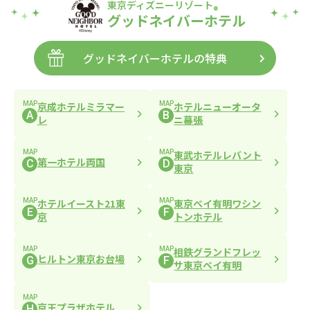
東京ディズニーリゾート
®
グッドネイバーホテル
グッドネイバーホテルの特典
MAP
MAP
京成ホテルミラマー
ホテルニューオータ
A
B
レ
ニ幕張
MAP
MAP
東武ホテルレバント
第一ホテル両国
C
D
東京
MAP
MAP
ホテルイースト21東
東京ベイ有明ワシン
E
F
京
トンホテル
MAP
MAP
相鉄グランドフレッ
ヒルトン東京お台場
G
F
サ東京ベイ有明
MAP
京王プラザホテル
H