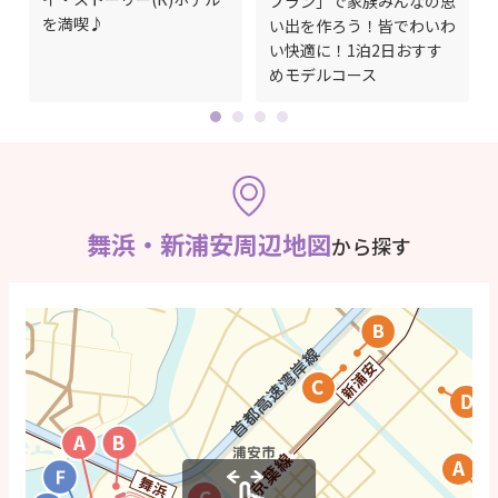
プラン」で家族みんなの思
泊
を満喫♪
い出を作ろう！皆でわいわ
い快適に！1泊2日おすす
めモデルコース
舞浜・新浦安周辺地図
から探す