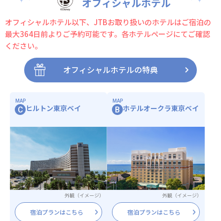
オフィシャルホテル
オフィシャルホテル以下、JTBお取り扱いのホテルはご宿泊の
最大364日前よりご予約可能です。
各ホテルページにてご確認
ください。
オフィシャルホテルの特典
MAP
MAP
ヒルトン東京ベイ
ホテルオークラ東京ベイ
C
B
外観（イメージ）
外観（イメージ）
宿泊プランはこちら
宿泊プランはこちら