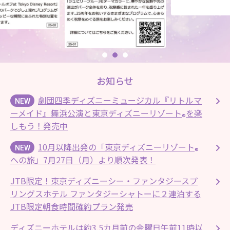
お知らせ
劇団四季ディズニーミュージカル『リトルマ
NEW
ーメイド』舞浜公演と東京ディズニーリゾート
を楽
®
しもう！発売中
10月以降出発の「東京ディズニーリゾート
NEW
®
への旅」7月27日（月）より順次発表！
JTB限定！東京ディズニーシー・ファンタジースプ
リングスホテル ファンタジーシャトーに２連泊する
JTB限定朝食時間確約プラン発売
ディズニーホテルは約3.5カ月前の金曜日午前11時以