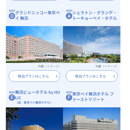
MAP
MAP
グランドニッコー東京ベ
シェラトン・グランデ・
D
A
イ 舞浜
トーキョーベイ・ホテル
外観（イメージ）
外観（イメージ）
宿泊プランはこちら
宿泊プランはこちら
舞浜ビューホテル by HU
MAP
MAP
東京ベイ舞浜ホテル フ
LIC
E
F
ァーストリゾート
（旧 東京ベイ舞浜ホテル）