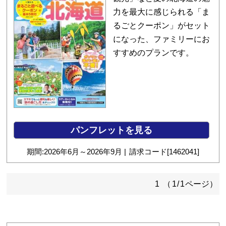
力を最大に感じられる「ま
るごとクーポン」がセット
になった、ファミリーにお
すすめのプランです。
パンフレットを見る
期間:
2026
年
6
月～
2026
年
9
月
請求コード[
1462041
]
1
（
1
/
1
ページ）