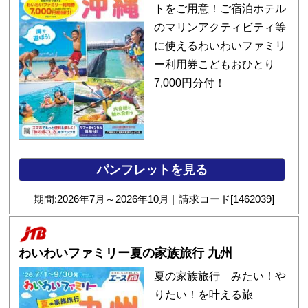
トをご用意！ご宿泊ホテル
のマリンアクティビティ等
に使えるわいわいファミリ
ー利用券こどもおひとり
7,000円分付！
パンフレットを見る
期間:
2026
年
7
月～
2026
年
10
月
請求コード[
1462039
]
わいわいファミリー夏の家族旅行 九州
夏の家族旅行 みたい！や
りたい！を叶える旅