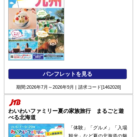
パンフレットを見る
期間:
2026
年
7
月～
2026
年
9
月
請求コード[
1462028
]
わいわいファミリー夏の家族旅行 まるごと遊
べる北海道
「体験」「グルメ」「入場
観光」など夏の北海道の魅