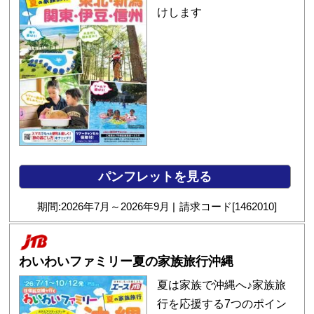
けします
パンフレットを見る
期間:
2026
年
7
月～
2026
年
9
月
請求コード[
1462010
]
わいわいファミリー夏の家族旅行沖縄
夏は家族で沖縄へ♪家族旅
行を応援する7つのポイン