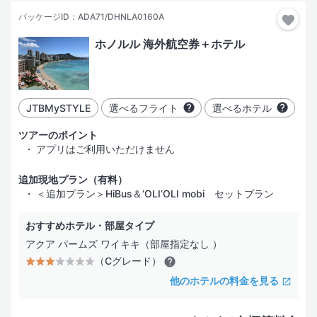
パッケージID：ADA71/DHNLA0160A
価格が安い順
3日間
ホノルル 海外航空券＋ホテル
価格が高い順
4日間
指定した都市だけ行く
都市を追加
5日間
JTBMySTYLE
選べるフライト
選べるホテル
6日間
部屋・人数
ツアーのポイント
アプリはご利用いただけません
7日間
追加現地プラン（有料）
＜追加プラン＞HiBus＆‘OLI‘OLI mobi セットプラン
絞り込み
おすすめホテル・部屋タイプ
アクア パームズ ワイキキ（部屋指定なし ）
ホテル
フライト
その他
ホテル名
検索する
（Cグレード）
他のホテルの料金を見る