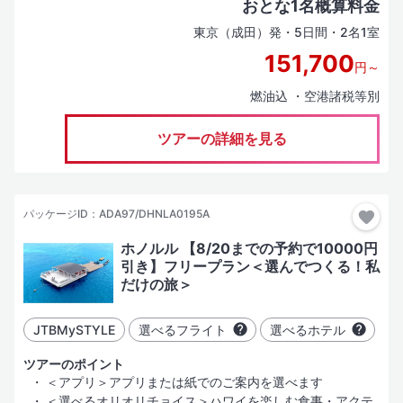
おとな1名概算料金
ホテルグレード
東京（成田）発・5日間・2名1室
151,700
円～
（SLグレード）
燃油込 ・空港諸税等別
その土地、場合により国を代表する「有名かつ名門豪華ホテル」
（Lグレード）
ツアーの詳細を見る
一般的な評価基準における「豪華・デラックスホテル」
（Aグレード）
「十分に快適な滞在」が可能と考えるホテル。部屋はやや手狭に
パッケージID：ADA97/DHNLA0195A
なることがある
（Bグレード）
ホノルル 【8/20までの予約で10000円
引き】フリープラン＜選んでつくる！私
「安心して宿泊できかつコストパフォーマンスの高い」ホテル
だけの旅＞
（Cグレード）
学生向けのツアーや、激安・格安と言われるツアーなどで使用す
JTBMySTYLE
選べるフライト
選べるホテル
る経済的なホテル
（Dグレード）
ツアーのポイント
＜アプリ＞アプリまたは紙でのご案内を選べます
価格優先型のサービス・施設内容
＜選べるオリオリチョイス＞ハワイを楽しむ食事・アクテ