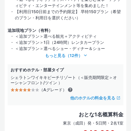
（Eグレード）
ィビティ・エンターテインメント等を集めました！
【利用日150日前までの予約限定】 早特150プラン（希望
サービス・施設は効率を重視した最低限の装備
のプラン・利用日を選択ください）
お部屋タイプ
追加現地プラン（有料）
＜追加プラン＞選べる観光＋アクティビティ
海の見えるお部屋
＜追加プラン＞1日（24時間）レンタカープラン
＜追加プラン＞選べるショー・ディナー＆ショー
コネクティングルーム
もっと見る
（12件）
コンドミニアム
おすすめホテル・部屋タイプ
水上コテージ
シェラトンワイキキビーチリゾート（＜販売期間限定＞オ
ーシャンフロント/ツイン ）
ヴィラ
（Aグレード）
他のホテルの料金を見る
ホテル設備・サービス
おとな1名概算料金
プール
東京（成田）発・5日間・2名1室
スパサービス