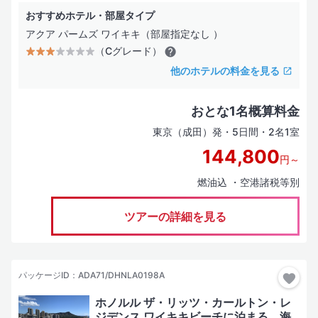
おすすめホテル・部屋タイプ
アクア パームズ ワイキキ（部屋指定なし ）
（Cグレード）
他のホテルの料金を見る
おとな1名概算料金
東京（成田）発・5日間・2名1室
144,800
円～
燃油込 ・空港諸税等別
ツアーの詳細を見る
パッケージID：ADA71/DHNLA0198A
ホノルル ザ・リッツ・カールトン・レ
ジデンス ワイキキビーチに泊まる 海