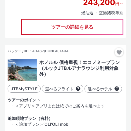
243,200
円～
レストラン／カフェ
燃油込 ・空港諸税等別
ビジネスサービス
ツアーの詳細を見る
インターネット
バリアフリー
パッケージID：ADA67/DHNLA0149A
ホノルル 価格重視！エコノミープラン
（ルックJTBルアナラウンジ利用対象
外）
JTBMySTYLE
選べるフライト
選べるホテル
ツアーのポイント
＜アプリ＞アプリまたは紙でのご案内を選べます
追加現地プラン（有料）
＜追加プラン＞‘OLI‘OLI mobi