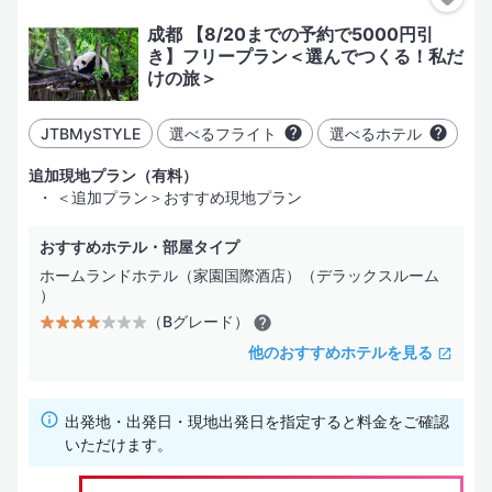
成都 【8/20までの予約で5000円引
4日間
指定した都市だけ行く
き】フリープラン＜選んでつくる！私だ
けの旅＞
都市を追加
5日間
JTBMySTYLE
選べるフライト
選べるホテル
6日間
部屋・人数
追加現地プラン（有料）
＜追加プラン＞おすすめ現地プラン
7日間
おすすめホテル・部屋タイプ
ホームランドホテル（家園国際酒店）（デラックスルーム
）
絞り込み
（Bグレード）
ホテル
フライト
その他
他のおすすめホテルを見る
ホテル名
検索する
出発地・出発日・現地出発日を指定すると料金をご確認
いただけます。