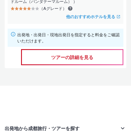
ドルーム（パンダテーマルーム） ）
サービス・施設は効率を重視した最低限の装備
（Aグレード）
他のおすすめホテルを見る
お部屋タイプ
海の見えるお部屋
出発地・出発日・現地出発日を指定すると料金をご確認
コネクティングルーム
いただけます。
コンドミニアム
ツアーの詳細を見る
水上コテージ
ヴィラ
ホテル設備・サービス
プール
スパサービス
出発地から成都旅行・ツアーを探す