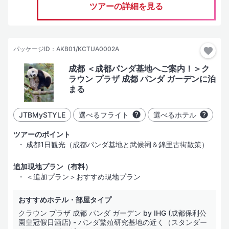
ホテルグレード
ツアーの詳細を見る
（SLグレード）
その土地、場合により国を代表する「有名かつ名門豪華ホテル」
パッケージID：AKB01/KCTUA0002A
（Lグレード）
一般的な評価基準における「豪華・デラックスホテル」
成都 ＜成都パンダ基地へご案内！＞ク
ラウン プラザ 成都 パンダ ガーデンに泊
（Aグレード）
まる
「十分に快適な滞在」が可能と考えるホテル。部屋はやや手狭に
なることがある
JTBMySTYLE
選べるフライト
選べるホテル
（Bグレード）
ツアーのポイント
「安心して宿泊できかつコストパフォーマンスの高い」ホテル
成都1日観光（成都パンダ基地と武候祠＆錦里古街散策）
（Cグレード）
学生向けのツアーや、激安・格安と言われるツアーなどで使用す
追加現地プラン（有料）
る経済的なホテル
＜追加プラン＞おすすめ現地プラン
（Dグレード）
おすすめホテル・部屋タイプ
価格優先型のサービス・施設内容
クラウン プラザ 成都 パンダ ガーデン by IHG (成都保利公
（Eグレード）
園皇冠假日酒店) - パンダ繁殖研究基地の近く（スタンダー