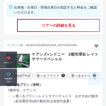
出発地・出発日・現地出発日を指定すると料金をご確認
いただけます。
ツアーの詳細を見る
パッケージID：AHAH7/HCNSS0036A_HSYDS0019A
ケアンズ+シドニー 2都市滞在 レイト
サマースペシャル
お気に入り
JTBMySTYLE
選べるフライト
選べるホテル
検索履歴
（
1
件）
追加現地プラン（有料）
1都市目：ケアンズ
＜選べるプラン＞レイトサマーチョイス おすすめの観光
（必須選択/自由行動以外は追加代金要）