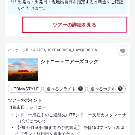
出発地・出発日・現地出発日を指定すると料金をご確認
いただけます。
ツアーの詳細を見る
パッケージID：AHAF3/HSYDA0009A_HAYQC0001A
シドニー＋エアーズロック
JTBMySTYLE
選べるフライト
選べるホテル
ツアーのポイント
1都市目：シドニー
シドニー滞在中のご連絡先(JTBシドニー支店カスタマーサ
ービス)について
【利用日150日前までの予約限定】 早特150プラン（希望
のプラン・利用日を選択ください）