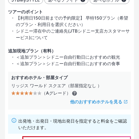
ツアーのポイント
レストラン／カフェ
【利用日150日前までの予約限定】 早特150プラン（希望
のプラン・利用日を選択ください）
ビジネスサービス
シドニー滞在中のご連絡先(JTBシドニー支店カスタマーサ
ービス)について
インターネット
追加現地プラン（有料）
バリアフリー
＜追加プラン＞シドニー自由行動日におすすめの観光
＜追加プラン＞シドニー自由行動日におすすめの食事
おすすめホテル・部屋タイプ
リッジス ワールド スクエア（部屋指定なし ）
（Aグレード）
他のおすすめホテルを見る
出発地・出発日・現地出発日を指定すると料金をご確認
いただけます。