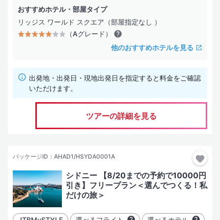
（Eグレード）
おすすめホテル・部屋タイプ
サービス・施設は効率を重視した最低限の装備
リッジス ワールド スクエア（部屋指定なし ）
（Aグレード）
お部屋タイプ
他のおすすめホテルを見る
海の見えるお部屋
出発地・出発日・現地出発日を指定すると料金をご確認
コネクティングルーム
いただけます。
コンドミニアム
ツアーの詳細を見る
水上コテージ
ヴィラ
パッケージID：AHAD1/HSYDA0001A
シドニー 【8/20までの予約で10000円
ホテル設備・サービス
引き】フリープラン＜選んでつくる！私
だけの旅＞
プール
スパサービス
JTBMySTYLE
選べるフライト
選べるホテル