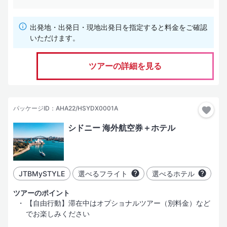
ホテルグレード
出発地・出発日・現地出発日を指定すると料金をご確認
いただけます。
（SLグレード）
その土地、場合により国を代表する「有名かつ名門豪華ホテル」
ツアーの詳細を見る
（Lグレード）
一般的な評価基準における「豪華・デラックスホテル」
（Aグレード）
パッケージID：AHA22/HSYDX0001A
「十分に快適な滞在」が可能と考えるホテル。部屋はやや手狭に
なることがある
シドニー 海外航空券＋ホテル
（Bグレード）
「安心して宿泊できかつコストパフォーマンスの高い」ホテル
（Cグレード）
JTBMySTYLE
選べるフライト
選べるホテル
学生向けのツアーや、激安・格安と言われるツアーなどで使用す
る経済的なホテル
ツアーのポイント
（Dグレード）
【自由行動】滞在中はオプショナルツアー（別料金）など
でお楽しみください
価格優先型のサービス・施設内容