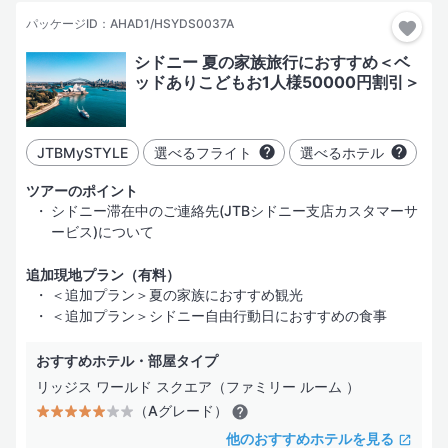
パッケージID：AHAD1/HSYDS0037A
3日間
シドニー 夏の家族旅行におすすめ＜ベ
4日間
指定した都市だけ行く
ッドありこどもお1人様50000円割引＞
都市を追加
5日間
JTBMySTYLE
選べるフライト
選べるホテル
6日間
部屋・人数
ツアーのポイント
シドニー滞在中のご連絡先(JTBシドニー支店カスタマーサ
7日間
ービス)について
追加現地プラン（有料）
＜追加プラン＞夏の家族におすすめ観光
絞り込み
＜追加プラン＞シドニー自由行動日におすすめの食事
ホテル
フライト
その他
ホテル名
おすすめホテル・部屋タイプ
検索する
リッジス ワールド スクエア（ファミリー ルーム ）
（Aグレード）
他のおすすめホテルを見る