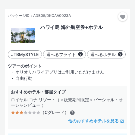
おすすめ順
おすすめ
現地出発日
パッケージID：ADB05/DKOAA0023A
3日間
ハワイ島 海外航空券+ホテル
4日間
指定した都市だけ行く
都市を追加
5日間
JTBMySTYLE
選べるフライト
選べるホテル
6日間
部屋・人数
ツアーのポイント
オリオリハワイアプリはご利用いただけません
7日間
自由行動
おすすめホテル・部屋タイプ
絞り込み
ロイヤル コナ リゾート（＜販売期間限定＞パーシャル・オ
ーシャンビュー ）
（Cグレード）
ホテル
フライト
その他
ホテル名
検索する
他のおすすめホテルを見る