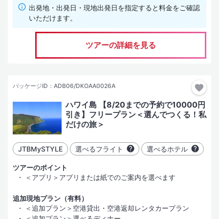
出発地・出発日・現地出発日を指定すると料金をご確認
いただけます。
ホテルグレード
ツアーの詳細を見る
（SLグレード）
その土地、場合により国を代表する「有名かつ名門豪華ホテル」
（Lグレード）
パッケージID：ADB06/DKOAA0026A
一般的な評価基準における「豪華・デラックスホテル」
ハワイ島 【8/20までの予約で10000円
（Aグレード）
引き】フリープラン＜選んでつくる！私
「十分に快適な滞在」が可能と考えるホテル。部屋はやや手狭に
だけの旅＞
なることがある
（Bグレード）
JTBMySTYLE
選べるフライト
選べるホテル
「安心して宿泊できかつコストパフォーマンスの高い」ホテル
ツアーのポイント
（Cグレード）
＜アプリ＞アプリまたは紙でのご案内を選べます
学生向けのツアーや、激安・格安と言われるツアーなどで使用す
る経済的なホテル
追加現地プラン（有料）
＜追加プラン＞空港貸出・空港返却レンタカープラン
（Dグレード）
＜追加プラン＞選べるディナー