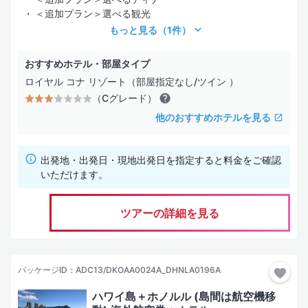
価格優先型のサービス・施設内容
＜追加プラン＞選べる観光
（Eグレード）
もっと見る
（1件）
サービス・施設は効率を重視した最低限の装備
おすすめホテル・部屋タイプ
ロイヤル コナ リゾート（部屋指定なし/ツイン ）
お部屋タイプ
（Cグレード）
海の見えるお部屋
他のおすすめホテルを見る
コネクティングルーム
出発地・出発日・現地出発日を指定すると料金をご確認
コンドミニアム
いただけます。
水上コテージ
ツアーの詳細を見る
ヴィラ
パッケージID：ADC13/DKOAA0024A_DHNLA0196A
ホテル設備・サービス
ハワイ島＋ホノルル (島間は航空機移
プール