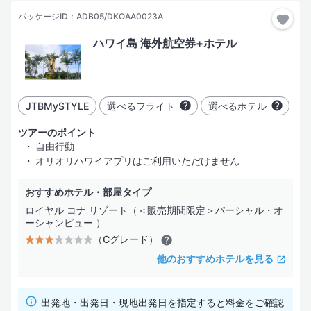
パッケージID：ADB05/DKOAA0023A
3日間
ハワイ島 海外航空券+ホテル
4日間
指定した都市だけ行く
都市を追加
5日間
JTBMySTYLE
選べるフライト
選べるホテル
6日間
部屋・人数
ツアーのポイント
自由行動
7日間
オリオリハワイアプリはご利用いただけません
おすすめホテル・部屋タイプ
絞り込み
ロイヤル コナ リゾート（＜販売期間限定＞パーシャル・オ
ーシャンビュー ）
（Cグレード）
ホテル
フライト
その他
ホテル名
検索する
他のおすすめホテルを見る
出発地・出発日・現地出発日を指定すると料金をご確認