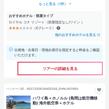
（Eグレード）
もっと見る
（1件）
サービス・施設は効率を重視した最低限の装備
おすすめホテル・部屋タイプ
ロイヤル コナ リゾート（部屋指定なし/ツイン ）
お部屋タイプ
（Cグレード）
海の見えるお部屋
他のおすすめホテルを見る
コネクティングルーム
出発地・出発日・現地出発日を指定すると料金をご確認
コンドミニアム
いただけます。
水上コテージ
ツアーの詳細を見る
ヴィラ
パッケージID：ADC13/DKOAA0024A_DHNLA0196A
ホテル設備・サービス
ハワイ島＋ホノルル (島間は航空機移
プール
動) 海外航空券＋ホテル
スパサービス