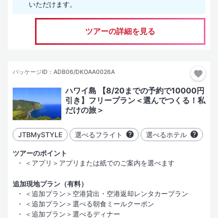
いただけます。
ホテルグレード
ツアーの詳細を見る
（SLグレード）
その土地、場合により国を代表する「有名かつ名門豪華ホテル」
（Lグレード）
パッケージID：ADB06/DKOAA0026A
一般的な評価基準における「豪華・デラックスホテル」
ハワイ島 【8/20までの予約で10000円
（Aグレード）
引き】フリープラン＜選んでつくる！私
「十分に快適な滞在」が可能と考えるホテル。部屋はやや手狭に
だけの旅＞
なることがある
（Bグレード）
JTBMySTYLE
選べるフライト
選べるホテル
「安心して宿泊できかつコストパフォーマンスの高い」ホテル
ツアーのポイント
（Cグレード）
＜アプリ＞アプリまたは紙でのご案内を選べます
学生向けのツアーや、激安・格安と言われるツアーなどで使用す
る経済的なホテル
追加現地プラン（有料）
＜追加プラン＞空港貸出・空港返却レンタカープラン
（Dグレード）
＜追加プラン＞選べる朝食ミールクーポン
価格優先型のサービス・施設内容
＜追加プラン＞選べるディナー