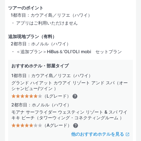
プール
ツアーのポイント
1都市目：カウアイ島／リフエ（ハワイ）
スパサービス
アプリはご利用いただけません
レストラン／カフェ
追加現地プラン（有料）
2都市目：ホノルル（ハワイ）
ビジネスサービス
＜追加プラン＞HiBus＆‘OLI‘OLI mobi セットプラン
インターネット
おすすめホテル・部屋タイプ
バリアフリー
1都市目：カウアイ島／リフエ（ハワイ）
グランド ハイアット カウアイ リゾート アンド スパ（オー
シャンビュー/ツイン ）
（Lグレード）
2都市目：ホノルル（ハワイ）
モアナ サーフライダー ウェスティン リゾート & スパ ワイ
キキ ビーチ（タワーウィング・コネクティングルーム ）
（Aグレード）
他のおすすめホテルを見る