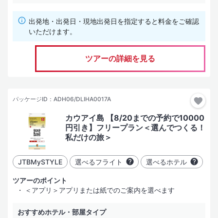
出発地・出発日・現地出発日を指定すると料金をご確認
いただけます。
ホテルグレード
ツアーの詳細を見る
（SLグレード）
その土地、場合により国を代表する「有名かつ名門豪華ホテル」
（Lグレード）
パッケージID：ADH06/DLIHA0017A
一般的な評価基準における「豪華・デラックスホテル」
カウアイ島 【8/20までの予約で10000
（Aグレード）
円引き】フリープラン＜選んでつくる！
「十分に快適な滞在」が可能と考えるホテル。部屋はやや手狭に
私だけの旅＞
なることがある
（Bグレード）
JTBMySTYLE
選べるフライト
選べるホテル
「安心して宿泊できかつコストパフォーマンスの高い」ホテル
ツアーのポイント
（Cグレード）
＜アプリ＞アプリまたは紙でのご案内を選べます
学生向けのツアーや、激安・格安と言われるツアーなどで使用す
る経済的なホテル
おすすめホテル・部屋タイプ