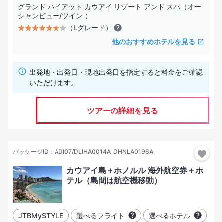
（Dグレード）
グランド ハイアット カウアイ リゾート アンド スパ（オー
シャンビュー/ツイン ）
価格優先型のサービス・施設内容
（Lグレード）
（Eグレード）
他のおすすめホテルを見る
サービス・施設は効率を重視した最低限の装備
出発地・出発日・現地出発日を指定すると料金をご確認
お部屋タイプ
いただけます。
海の見えるお部屋
ツアーの詳細を見る
コネクティングルーム
コンドミニアム
パッケージID：ADI07/DLIHA0014A_DHNLA0196A
水上コテージ
カウアイ島＋ホノルル 海外航空券＋ホ
ヴィラ
テル（島間は航空機移動）
ホテル設備・サービス
JTBMySTYLE
選べるフライト
選べるホテル