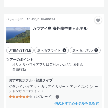
おすすめ順
おすすめ
現地出発日
パッケージID：ADH05/DLIHA0013A
3日間
カウアイ島 海外航空券＋ホテル
4日間
指定した都市だけ行く
都市を追加
5日間
JTBMySTYLE
選べるフライト
選べるホテル
6日間
部屋・人数
ツアーのポイント
オリオリハワイアプリはご利用いただけません
7日間
自由行動
おすすめホテル・部屋タイプ
絞り込み
グランド ハイアット カウアイ リゾート アンド スパ（オー
シャンビュー/ツイン ）
（Lグレード）
ホテル
（1）
フライト
その他
ホテル名
検索する
他のおすすめホテルを見る