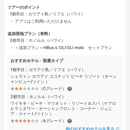
プール
ツアーのポイント
1都市目：カウアイ島／リフエ（ハワイ）
スパサービス
アプリはご利用いただけません
レストラン／カフェ
追加現地プラン（有料）
2都市目：ホノルル（ハワイ）
ビジネスサービス
＜追加プラン＞HiBus＆‘OLI‘OLI mobi セットプラン
インターネット
おすすめホテル・部屋タイプ
バリアフリー
1都市目：カウアイ島／リフエ（ハワイ）
シェラトン カウアイ ココナッツ ビーチ リゾート（オーシ
ャンビュー/ツイン ）
（Cグレード）
2都市目：ホノルル（ハワイ）
ワイキキ・ビーチ・マリオット・リゾート＆スパ（ケアロ
ヒラニタワー・オーシャンフロント・コーナー・ジュニ
ア・スイート/ツイン ）
（Aグレード）
他のおすすめホテルを見る