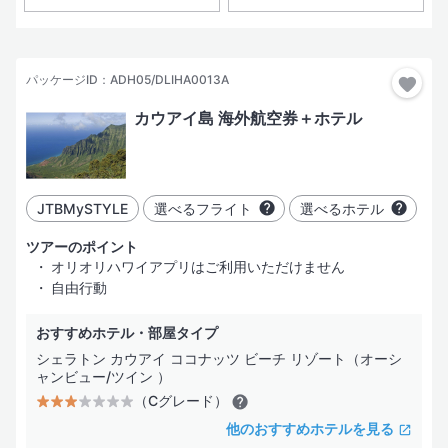
おすすめ順
おすすめ
現地出発日
パッケージID：ADH05/DLIHA0013A
3日間
カウアイ島 海外航空券＋ホテル
4日間
指定した都市だけ行く
都市を追加
5日間
JTBMySTYLE
選べるフライト
選べるホテル
6日間
部屋・人数
ツアーのポイント
オリオリハワイアプリはご利用いただけません
7日間
自由行動
おすすめホテル・部屋タイプ
絞り込み
シェラトン カウアイ ココナッツ ビーチ リゾート（オーシ
ャンビュー/ツイン ）
（Cグレード）
ホテル
（1）
フライト
その他
ホテル名
検索する
他のおすすめホテルを見る