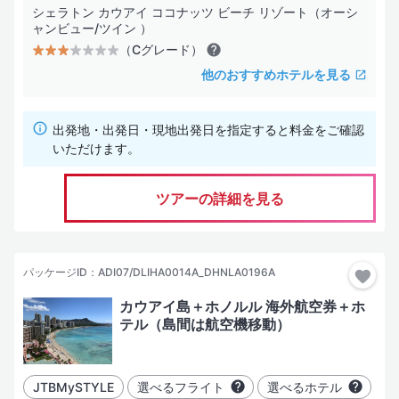
（Dグレード）
シェラトン カウアイ ココナッツ ビーチ リゾート（オーシ
ャンビュー/ツイン ）
価格優先型のサービス・施設内容
（Cグレード）
（Eグレード）
他のおすすめホテルを見る
サービス・施設は効率を重視した最低限の装備
出発地・出発日・現地出発日を指定すると料金をご確認
お部屋タイプ
いただけます。
海の見えるお部屋
ツアーの詳細を見る
コネクティングルーム
コンドミニアム
パッケージID：ADI07/DLIHA0014A_DHNLA0196A
水上コテージ
カウアイ島＋ホノルル 海外航空券＋ホ
ヴィラ
テル（島間は航空機移動）
ホテル設備・サービス
JTBMySTYLE
選べるフライト
選べるホテル