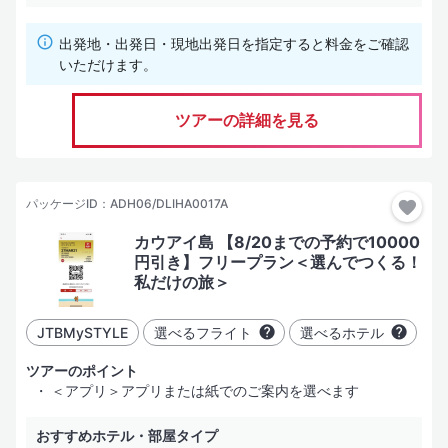
出発地・出発日・現地出発日を指定すると料金をご確認
いただけます。
ホテルグレード
ツアーの詳細を見る
（SLグレード）
その土地、場合により国を代表する「有名かつ名門豪華ホテル」
（Lグレード）
パッケージID：ADH06/DLIHA0017A
一般的な評価基準における「豪華・デラックスホテル」
カウアイ島 【8/20までの予約で10000
（Aグレード）
円引き】フリープラン＜選んでつくる！
「十分に快適な滞在」が可能と考えるホテル。部屋はやや手狭に
私だけの旅＞
なることがある
（Bグレード）
JTBMySTYLE
選べるフライト
選べるホテル
「安心して宿泊できかつコストパフォーマンスの高い」ホテル
ツアーのポイント
（Cグレード）
＜アプリ＞アプリまたは紙でのご案内を選べます
学生向けのツアーや、激安・格安と言われるツアーなどで使用す
る経済的なホテル
おすすめホテル・部屋タイプ