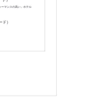
エコノミー
ォーマンスの高い」ホテル
ビジネス
ード）
アライアンス・航空会社