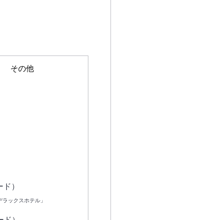
その他
直行便（経由便も含む）
座席クラス(日本出発時)
エコノミー
ビジネス
ード）
デラックスホテル」
座席クラス(現地出発時)
ード）