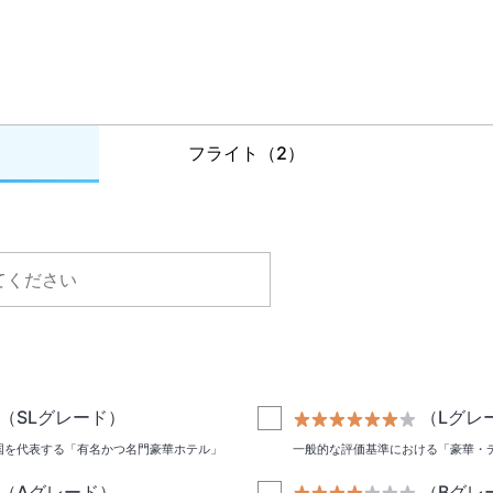
フライト
（2）
（SLグレード）
（Lグレ
国を代表する「有名かつ名門豪華ホテル」
一般的な評価基準における「豪華・
（Aグレード）
（Bグレ