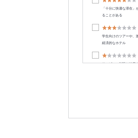
「十分に快適な滞在」
ることがある
学生向けのツアーや、
経済的なホテル
サービス・施設は効率
お部屋タイプ
ベッドタイプ1
海の見えるお部
コンドミニアム
ヴィラ