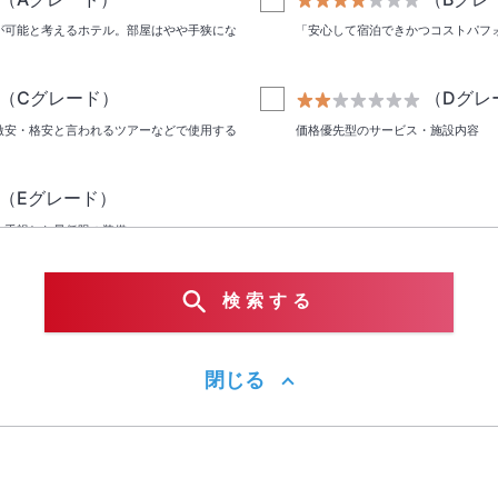
が可能と考えるホテル。部屋はやや手狭にな
「安心して宿泊できかつコストパフ
（Cグレード）
（Dグレ
激安・格安と言われるツアーなどで使用する
価格優先型のサービス・施設内容
（Eグレード）
を重視した最低限の装備
検索する
台
ベッドタイプ2台
閉じる
屋
コネクティングルーム
水上コテージ