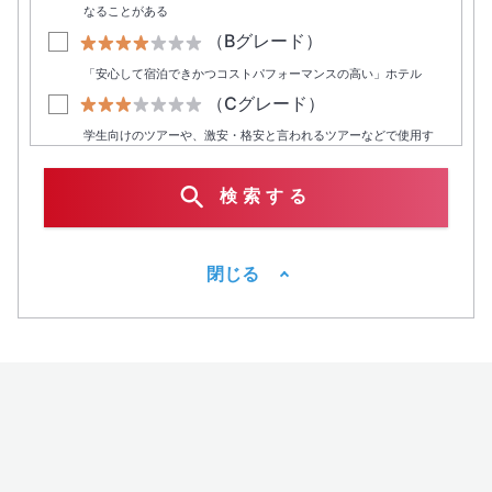
なることがある
（Bグレード）
「安心して宿泊できかつコストパフォーマンスの高い」ホテル
（Cグレード）
学生向けのツアーや、激安・格安と言われるツアーなどで使用す
る経済的なホテル
（Dグレード）
検索する
価格優先型のサービス・施設内容
（Eグレード）
閉じる
サービス・施設は効率を重視した最低限の装備
お部屋タイプ
ベッドタイプ1台
ベッドタイプ2台
海の見えるお部屋