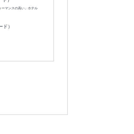
エコノミー
ォーマンスの高い」ホテル
ビジネス
ード）
アライアンス・航空会社