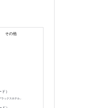
その他
直行便（経由便も含む）
座席クラス(日本出発時)
エコノミー
ビジネス
ード）
デラックスホテル」
座席クラス(現地出発時)
ード）