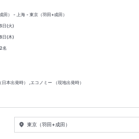
田） - 上海 - 東京（羽田+成田）
6日(火)
8日(木)
2名
（日本出発時） ,エコノミー （現地出発時）