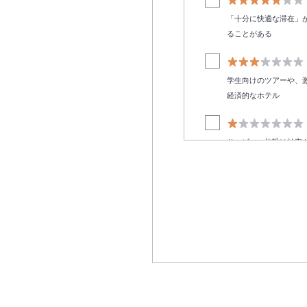
「十分に快適な滞在」
ることがある
学生向けのツアーや、
経済的なホテル
サービス・施設は効率
お部屋タイプ
ベッドタイプ1
海の見えるお部
コンドミニアム
ヴィラ