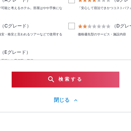
が可能と考えるホテル。部屋はやや手狭にな
「安心して宿泊できかつコストパフ
（Cグレード）
（Dグレ
激安・格安と言われるツアーなどで使用する
価格優先型のサービス・施設内容
（Eグレード）
を重視した最低限の装備
検索する
台
ベッドタイプ2台
閉じる
屋
コネクティングルーム
水上コテージ