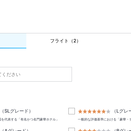
フライト
（2）
（SLグレード）
（Lグレ
国を代表する「有名かつ名門豪華ホテル」
一般的な評価基準における「豪華・
（Aグレード）
（Bグレ