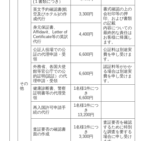
(１書類につき）
書式確認の上の
英文予約確認書(航
会社印等の押
空及びホテル)の作
3,300円
印、および書類
成代行
の記載
身元保証書、
内容についての
Affidavit、Letter of
最終的な責任は
4,400円
Certificate等の英訳
お客様に帰属し
代行
ます。
公証人役場での公
公証料は別途実
証の代理申請・受
6,600円
費を申し受けま
領
す。
外務省、各国大使
認証料等がかか
館等官公庁での公
る場合は別途実
6,600円
的証明(認証）の代
費を申し受けま
理申請・受領
す。
その
他
健康診断書、警察
1名様1件につ
証明書等の代理受
き
領
6,600円
1名様1件につ
再入国許可申請手
き
続の代行
13,200円
査証要否を確認
1名様1件につ
するために特別
査証要否の確認書
き
な調査を要する
面の作成
3,300円
場合に申し受け