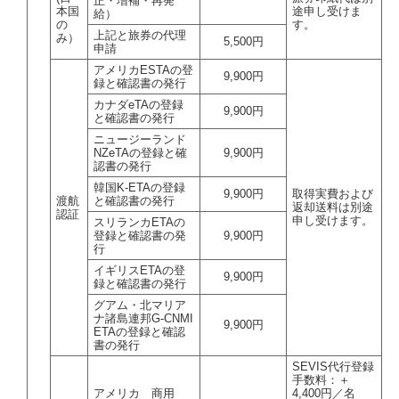
正・増補・再発
本国
途申し受けま
給）
の
す。
上記と旅券の代理
み）
5,500円
申請
アメリカESTAの登
9,900円
録と確認書の発行
カナダeTAの登録
9,900円
と確認書の発行
ニュージーランド
NZeTAの登録と確
9,900円
認書の発行
韓国K-ETAの登録
9,900円
取得実費および
渡航
と確認書の発行
返却送料は別途
認証
申し受けます。
スリランカETAの
登録と確認書の発
9,900円
行
イギリスETAの登
9,900円
録と確認書の発行
グアム・北マリア
ナ諸島連邦G-CNMI
9,900円
ETAの登録と確認
書の発行
SEVIS代行登録
手数料：＋
アメリカ 商用
4,400円／名