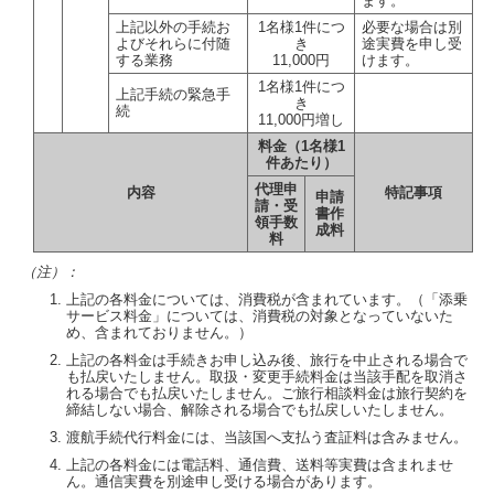
ます。
上記以外の手続お
1名様1件につ
必要な場合は別
よびそれらに付随
き
途実費を申し受
する業務
11,000円
けます。
1名様1件につ
上記手続の緊急手
き
続
11,000円増し
料金（1名様1
件あたり）
代理申
内容
特記事項
申請
請・受
書作
領手数
成料
料
（注）：
上記の各料金については、消費税が含まれています。（「添乗
サービス料金」については、消費税の対象となっていないた
め、含まれておりません。）
上記の各料金は手続きお申し込み後、旅行を中止される場合で
も払戻いたしません。取扱・変更手続料金は当該手配を取消さ
れる場合でも払戻いたしません。ご旅行相談料金は旅行契約を
締結しない場合、解除される場合でも払戻しいたしません。
渡航手続代行料金には、当該国へ支払う査証料は含みません。
上記の各料金には電話料、通信費、送料等実費は含まれませ
ん。通信実費を別途申し受ける場合があります。