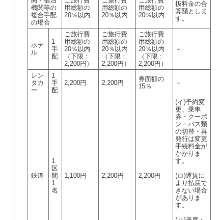
関・宿泊
ご旅行費
ご旅行費
ご旅行費
扱料金の合
機関等の
用総額の
用総額の
用総額の
算額としま
複合手配
20％以内
20％以内
20％以内
す。
の場合
ご旅行費
ご旅行費
ご旅行費
1
用総額の
用総額の
用総額の
ホテ
手
20％以内
20％以内
20％以内
－
ル
配
（下限：
（下限：
（下限：
2,200円）
2,200円）
2,200円）
レン
1
券面額の
タカ
手
2,200円
2,200円
－
15％
ー
配
(イ)予約変
更、乗車
券・クーポ
ン・パス類
の切替・再
発行は変更
手続料金が
かかりま
1
す。
区
鉄道
間
1,100円
2,200円
2,200円
(ロ)運賃に
1
より払戻で
名
きない場合
がありま
す。
(ハ)座席・