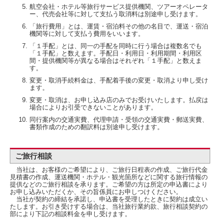
航空会社・ホテル等旅行サービス提供機関、ツアーオペレータ
ー、代売会社等に対して支払う取消料は別途申し受けます。
「旅行費用」とは、運賃・宿泊料その他の名目で、運送・宿泊
機関等に対して支払う費用をいいます。
「１手配」とは、同一の手配を同時に行う場合は複数名でも
「１手配」と数えます。手配日・利用日・利用期間・利用区
間・提供機関等が異なる場合はそれぞれ「１手配」と数えま
す。
変更・取消手続料金は、手配着手後の変更・取消より申し受け
ます。
変更・取消は、お申し込み店のみでお受けいたします。払戻は
場合によりお引受できないことがあります。
同行案内の交通実費、代理申請・受領の交通実費・郵送実費、
書類作成のための翻訳料は別途申し受けます。
ご旅行相談
当社は、お客様のご希望により、ご旅行日程表の作成、ご旅行代金
見積書の作成、運送機関・ホテル・観光箇所などに関する旅行情報の
提供などのご旅行相談を承ります。ご希望の方は所定の申込書により
お申し込みいただくか、その旨係員にお申しつけください。
当社が契約の締結を承諾し、申込書を受理したときに契約は成立い
たします。お引き受けする場合は、当社旅行業約款、旅行相談契約の
部により下記の相談料金を申し受けます。