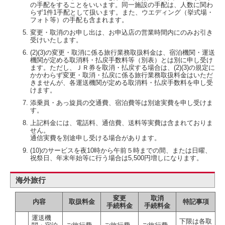
の手配をすることをいいます。同一施設の手配は、人数に関わ
らず1件1手配として扱います。また、ウエディング（挙式場・
フォト等）の手配も含まれます。
変更・取消のお申し出は、お申込店の営業時間内にのみお引き
受けいたします。
(2)(3)の変更・取消に係る旅行業務取扱料金は、宿泊機関・運送
機関が定める取消料・払戻手数料等（別表）とは別に申し受け
ます。ただし、ＪＲ券を取消・払戻する場合は、(2)(3)の規定に
かかわらず変更・取消・払戻に係る旅行業務取扱料金はいただ
きませんが、各運送機関が定める取消料・払戻手数料を申し受
けます。
添乗員・あっ旋員の交通費、宿泊費等は別途実費を申し受けま
す。
上記料金には、電話料、通信費、送料等実費は含まれておりま
せん。
通信実費を別途申し受ける場合があります。
(10)のサービスを夜10時から午前５時までの間、または日曜、
祝祭日、年末年始等に行う場合は5,500円増しになります。
海外旅行
変更
取消
内容
取扱料金
特記事項
手続料金
手続料金
運送機
下限は各取