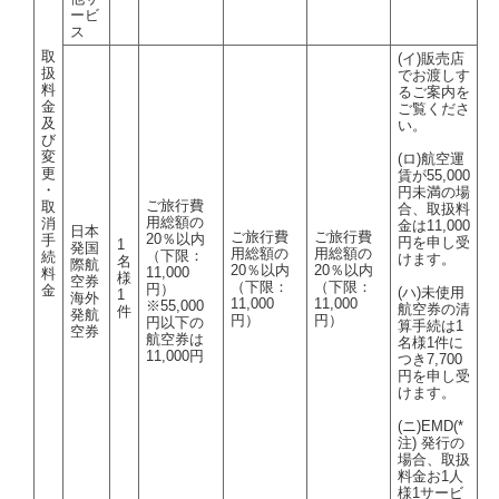
ービ
ス
取
(イ)販売店
扱
でお渡しす
料
るご案内を
金
ご覧くださ
及
い。
び
変
(ロ)航空運
更
賃が55,000
・
円未満の場
ご旅行費
取
合、取扱料
用総額の
消
金は11,000
日本
ご旅行費
ご旅行費
20％以内
手
円を申し受
1
発国
用総額の
用総額の
（下限：
続
けます。
名
際航
20％以内
20％以内
11,000
料
様
空券
（下限：
（下限：
円）
金
(ハ)未使用
1
海外
11,000
11,000
※55,000
航空券の清
件
発航
円）
円）
円以下の
算手続は1
空券
航空券は
名様1件に
11,000円
つき7,700
円を申し受
けます。
(ニ)EMD(*
注) 発行の
場合、取扱
料金お1人
様1サービ