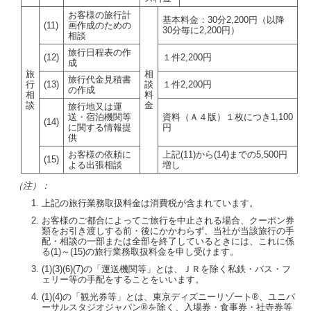
お客様の旅行計
基本料金：30分2,200円（以降
(11)
画作成のための
30分毎に2,200円）
相談
旅行日程表の作
(12)
１件2,200円
成
旅
相
旅行代金見積書
行
(13)
談
１件2,200円
の作成
相
料
談
金
旅行地又は運
送・宿泊機関等
資料（Ａ４版）１枚につき1,100
(14)
に関する情報提
円
供
お客様の依頼に
上記(11)から(14)までの5,500円
(15)
よる出張相談
増し
（注）：
上記の旅行業務取扱料金は消費税が含まれています。
お客様のご都合によってご旅行を中止される場合、クーポン券
類をお引き渡しする前・後にかかわらず、当社が当該旅行の手
配・相談の一部または全部を終了しているときには、これに係
る(1)～(15)の旅行業務取扱料金を申し受けます。
(1)(3)(6)(7)の「運送機関等」とは、ＪＲを除く私鉄・バス・フ
ェリー等の手配をすることをいいます。
(1)(4)の「観光券等」とは、東京ディズニーリゾート®、ユニバ
ーサルスタジオジャパン®を除く、入場券・食事券・社寺券等