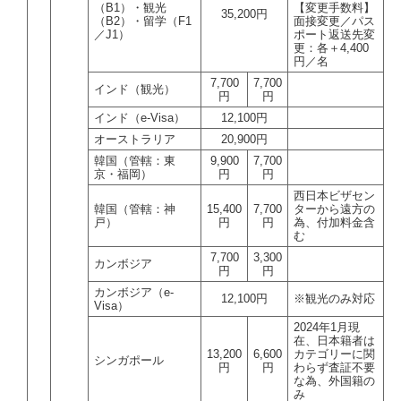
（B1）・観光
【変更手数料】
35,200円
（B2）・留学（F1
面接変更／パス
／J1）
ポート返送先変
更：各＋4,400
円／名
7,700
7,700
インド（観光）
円
円
インド（e-Visa）
12,100円
オーストラリア
20,900円
韓国（管轄：東
9,900
7,700
京・福岡）
円
円
西日本ビザセン
韓国（管轄：神
15,400
7,700
ターから遠方の
戸）
円
円
為、付加料金含
む
7,700
3,300
カンボジア
円
円
カンボジア（e-
12,100円
※観光のみ対応
Visa）
2024年1月現
在、日本籍者は
13,200
6,600
カテゴリーに関
シンガポール
円
円
わらず査証不要
な為、外国籍の
み