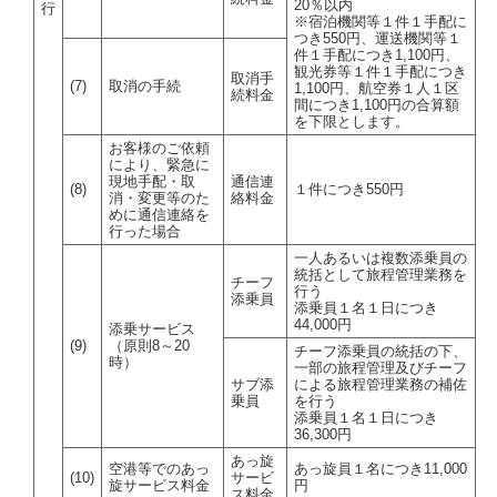
20％以内
行
※宿泊機関等１件１手配に
つき550円、運送機関等１
件１手配につき1,100円、
観光券等１件１手配につき
取消手
(7)
取消の手続
1,100円、航空券１人１区
続料金
間につき1,100円の合算額
を下限とします。
お客様のご依頼
により、緊急に
現地手配・取
通信連
(8)
１件につき550円
消・変更等のた
絡料金
めに通信連絡を
行った場合
一人あるいは複数添乗員の
統括として旅程管理業務を
チーフ
行う
添乗員
添乗員１名１日につき
44,000円
添乗サービス
(9)
（原則8～20
チーフ添乗員の統括の下、
時）
一部の旅程管理及びチーフ
サブ添
による旅程管理業務の補佐
乗員
を行う
添乗員１名１日につき
36,300円
あっ旋
空港等でのあっ
あっ旋員１名につき11,000
(10)
サービ
旋サービス料金
円
ス料金