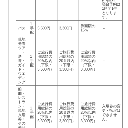
寝台予約は
1区間1件
となりま
す。
1
券面額の
バス
手
5,500円
3,300円
－
15％
配
現地
発着
ツア
ー・
ご旅行費
ご旅行費
ご旅行費
送
1
用総額の
用総額の
用総額の
迎・
手
20％以内
20％以内
20％以内
－
ガイ
配
（下限：
（下限：
（下限：
ド・
5,500円）
3,300円）
3,300円）
ウエ
ディ
ング
船
舶・
レス
トラ
ご旅行費
ご旅行費
ご旅行費
ン・
入場券の変
1
用総額の
用総額の
用総額の
現地
更・払戻は
手
20％以内
20％以内
20％以内
入場
できませ
配
（下限：
（下限：
（下限：
券・
ん。
5,500円）
3,300円）
3,300円）
その
他サ