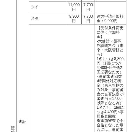
11,000
7,700
タイ
円
円
9,900
7,700
遠方申請付加料
台湾
円
円
金：9,900円
【受付条件変更
に伴う付加料
金】
•大使館・領事
館訪問料金（東
京・大阪管轄と
も）
1名につき8,800
円（1回につき
4,400円×最低2
回必要なため）
×事前審査回数
•時間外対応料
金（東京管轄の
み対象：事前審
査の合否決定が
審査当日17:00
以降となる為）
1名ごと、1回に
つき4,400円×事
前審査回数
※事前審査で不
査証
合格となった場
渡
合には、事前審